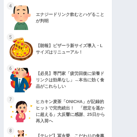
4
エナジードリンク飲むとハゲること
が判明
5
【朗報】ピザーラ新サイズ導入・L
サイズはリニューアル！
6
【必見】専門家「疲労回復に栄養ド
リンクは効果なし」→本当に効く食
品がこれらしい
7
ヒカキン麦茶「ONICHA」が記録的
ヒットで完売続出！ 「想定を遥か
に超える」大反響に感謝、25日から
再入荷へ
8
【テレビ】冨永愛、こだわりの食事