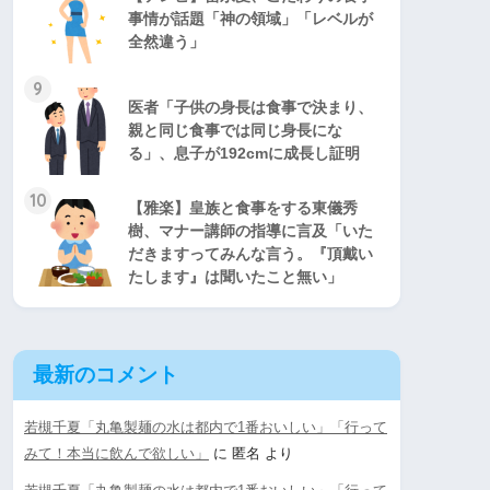
事情が話題「神の領域」「レベルが
全然違う」
9
医者「子供の身長は食事で決まり、
親と同じ食事では同じ身長にな
る」、息子が192cmに成長し証明
10
【雅楽】皇族と食事をする東儀秀
樹、マナー講師の指導に言及「いた
だきますってみんな言う。『頂戴い
たします』は聞いたこと無い」
最新のコメント
若槻千夏「丸亀製麺の水は都内で1番おいしい」「行って
みて！本当に飲んで欲しい」
に
匿名
より