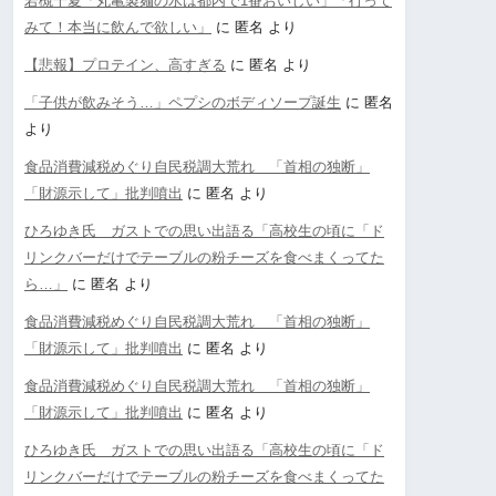
若槻千夏「丸亀製麺の水は都内で1番おいしい」「行って
みて！本当に飲んで欲しい」
に
匿名
より
【悲報】プロテイン、高すぎる
に
匿名
より
「子供が飲みそう…」ペプシのボディソープ誕生
に
匿名
より
食品消費減税めぐり自民税調大荒れ 「首相の独断」
「財源示して」批判噴出
に
匿名
より
ひろゆき氏 ガストでの思い出語る「高校生の頃に「ド
リンクバーだけでテーブルの粉チーズを食べまくってた
ら…」
に
匿名
より
食品消費減税めぐり自民税調大荒れ 「首相の独断」
「財源示して」批判噴出
に
匿名
より
食品消費減税めぐり自民税調大荒れ 「首相の独断」
「財源示して」批判噴出
に
匿名
より
ひろゆき氏 ガストでの思い出語る「高校生の頃に「ド
リンクバーだけでテーブルの粉チーズを食べまくってた