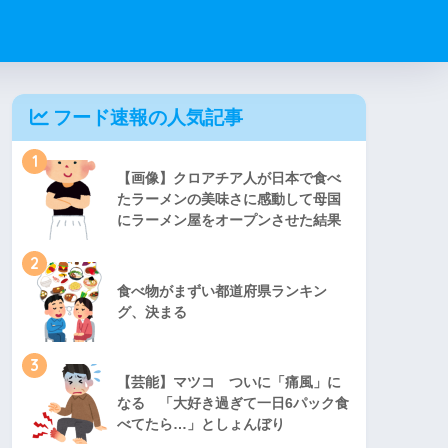
フード速報の人気記事
1
【画像】クロアチア人が日本で食べ
たラーメンの美味さに感動して母国
にラーメン屋をオープンさせた結果
2
食べ物がまずい都道府県ランキン
グ、決まる
3
【芸能】マツコ ついに「痛風」に
なる 「大好き過ぎて一日6パック食
べてたら…」としょんぼり