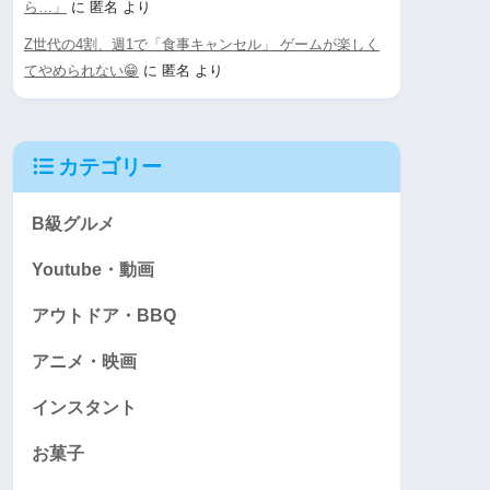
ら…」
に
匿名
より
Z世代の4割、週1で「食事キャンセル」 ゲームが楽しく
てやめられない😁
に
匿名
より
カテゴリー
B級グルメ
Youtube・動画
アウトドア・BBQ
アニメ・映画
インスタント
お菓子