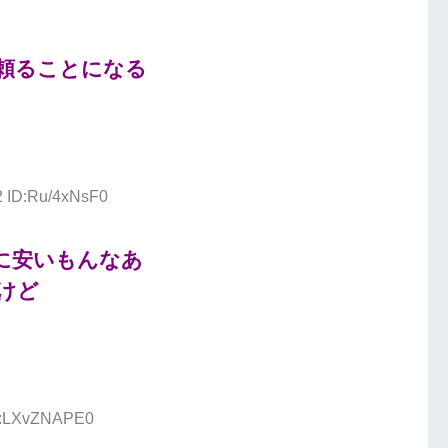
頼ることになる
2 ID:Ru/4xNsF0
に安いもんなあ
けど
ID:LXvZNAPE0