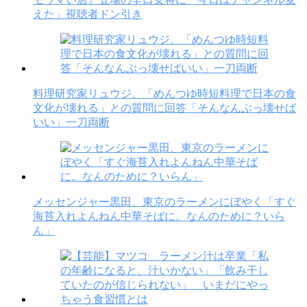
えた」視聴者ドン引き
料理研究家リュウジ、「めんつゆ時短料理で日本の食
文化が壊れる」との質問に回答「そんなんぶっ壊せば
いい」一刀両断
メッセンジャー黒田、東京のラーメンにぼやく「すぐ
海苔入れよんねん中華そばに。なんのために？いら
ん」