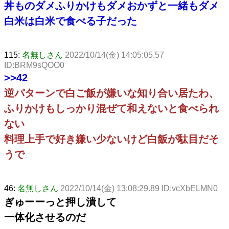
丼ものダメふりかけもダメおかずと一緒もダメ
白米は白米で食べる子だった
115:
名無しさん
2022/10/14(金) 14:05:05.57
ID:BRM9sQOO0
>>42
逆パターンで白ご飯が嫌いな知り合い居たわ、
ふりかけもしっかり混ぜて和えないと食べられ
ない
料理上手で好き嫌い少ないけど白飯が駄目だそ
うで
46:
名無しさん
2022/10/14(金) 13:08:29.89 ID:vcXbELMN0
ぎゅーーっと押し潰して
一体化させるのだ