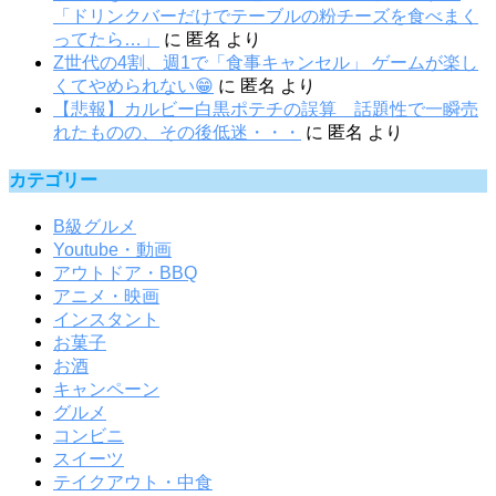
「ドリンクバーだけでテーブルの粉チーズを食べまく
ってたら…」
に
匿名
より
Z世代の4割、週1で「食事キャンセル」 ゲームが楽し
くてやめられない😁
に
匿名
より
【悲報】カルビー白黒ポテチの誤算 話題性で一瞬売
れたものの、その後低迷・・・
に
匿名
より
カテゴリー
B級グルメ
Youtube・動画
アウトドア・BBQ
アニメ・映画
インスタント
お菓子
お酒
キャンペーン
グルメ
コンビニ
スイーツ
テイクアウト・中食