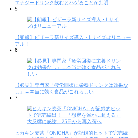
エナジードリンク飲むとハゲることが判明
5
【朗報】ピザーラ新サイズ導入・Lサイズはリニュー
アル！
6
【必見】専門家「疲労回復に栄養ドリンクは効果な
し」→本当に効く食品がこれらしい
7
ヒカキン麦茶「ONICHA」が記録的ヒットで完売続