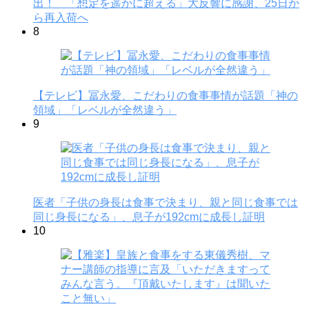
出！ 「想定を遥かに超える」大反響に感謝、25日か
ら再入荷へ
8
【テレビ】冨永愛、こだわりの食事事情が話題「神の
領域」「レベルが全然違う」
9
医者「子供の身長は食事で決まり、親と同じ食事では
同じ身長になる」、息子が192cmに成長し証明
10