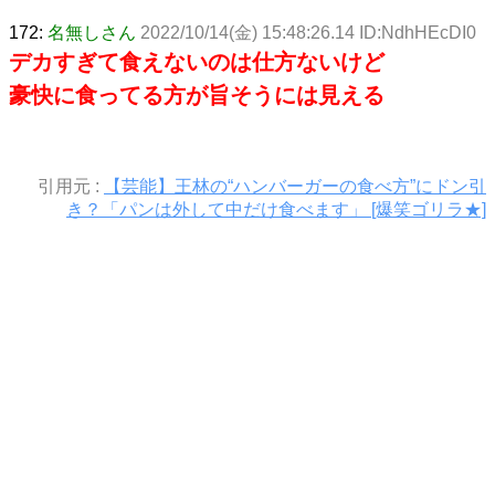
172:
名無しさん
2022/10/14(金) 15:48:26.14 ID:NdhHEcDI0
デカすぎて食えないのは仕方ないけど
豪快に食ってる方が旨そうには見える
引用元 :
【芸能】王林の“ハンバーガーの食べ方”にドン引
き？「パンは外して中だけ食べます」 [爆笑ゴリラ★]