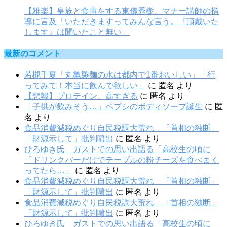
【雅楽】皇族と食事をする東儀秀樹、マナー講師の指
導に言及「いただきますってみんな言う。『頂戴いた
します』は聞いたこと無い」
最新のコメント
若槻千夏「丸亀製麺の水は都内で1番おいしい」「行
ってみて！本当に飲んで欲しい」
に
匿名
より
【悲報】プロテイン、高すぎる
に
匿名
より
「子供が飲みそう…」ペプシのボディソープ誕生
に
匿
名
より
食品消費減税めぐり自民税調大荒れ 「首相の独断」
「財源示して」批判噴出
に
匿名
より
ひろゆき氏 ガストでの思い出語る「高校生の頃に
「ドリンクバーだけでテーブルの粉チーズを食べまく
ってたら…」
に
匿名
より
食品消費減税めぐり自民税調大荒れ 「首相の独断」
「財源示して」批判噴出
に
匿名
より
食品消費減税めぐり自民税調大荒れ 「首相の独断」
「財源示して」批判噴出
に
匿名
より
ひろゆき氏 ガストでの思い出語る「高校生の頃に