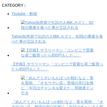
CATEGORY :
Youtube・動画
Yahoo知恵袋で伝説の人物K.カズミ、82段の蕎麦を食
べた事が立証される
【悲報】サラリーマン「コンビニで質素な昼ご飯買っ
たら850円もした…」
「めんどくさいもんばっか頼むなよ」客を罵倒、『オ
モウマい店』登場の辛口女将に「今日はチャンネル変