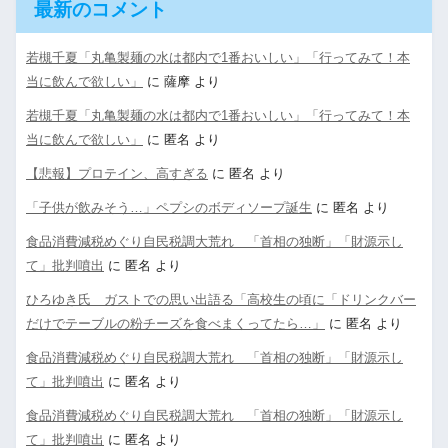
最新のコメント
若槻千夏「丸亀製麺の水は都内で1番おいしい」「行ってみて！本
当に飲んで欲しい」
に
薩摩
より
若槻千夏「丸亀製麺の水は都内で1番おいしい」「行ってみて！本
当に飲んで欲しい」
に
匿名
より
【悲報】プロテイン、高すぎる
に
匿名
より
「子供が飲みそう…」ペプシのボディソープ誕生
に
匿名
より
食品消費減税めぐり自民税調大荒れ 「首相の独断」「財源示し
て」批判噴出
に
匿名
より
ひろゆき氏 ガストでの思い出語る「高校生の頃に「ドリンクバー
だけでテーブルの粉チーズを食べまくってたら…」
に
匿名
より
食品消費減税めぐり自民税調大荒れ 「首相の独断」「財源示し
て」批判噴出
に
匿名
より
食品消費減税めぐり自民税調大荒れ 「首相の独断」「財源示し
て」批判噴出
に
匿名
より