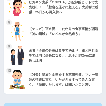
ヒカキン麦茶「ONICHA」が記録的ヒットで完
売続出！ 「想定を遥かに超える」大反響に感
謝、25日から再入荷へ
8
【テレビ】冨永愛、こだわりの食事事情が話題
「神の領域」「レベルが全然違う」
9
医者「子供の身長は食事で決まり、親と同じ食
事では同じ身長になる」、息子が192cmに成
長し証明
10
【雅楽】皇族と食事をする東儀秀樹、マナー講
師の指導に言及「いただきますってみんな言
う。『頂戴いたします』は聞いたこと無い」