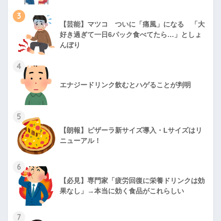
3
【芸能】マツコ ついに「痛風」になる 「大
好き過ぎて一日6パック食べてたら…」としょ
んぼり
4
エナジードリンク飲むとハゲることが判明
5
【朗報】ピザーラ新サイズ導入・Lサイズはリ
ニューアル！
6
【必見】専門家「疲労回復に栄養ドリンクは効
果なし」→本当に効く食品がこれらしい
7