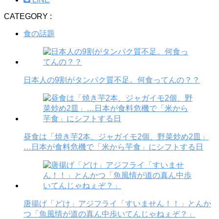
CATEGORY :
食の話題
日本人の9割がタンパク質不足。何食ってんの？？
昼食は「焼き芋2本、ジャガイモ2個、野菜炒め2皿」
…日本が食料危機で「米から芋食」にシフトする日
唐揚げ「どけ」アジフライ「すいません！！」とんか
つ「魚風情が道の真ん中歩いてんじゃねぇぞ？」