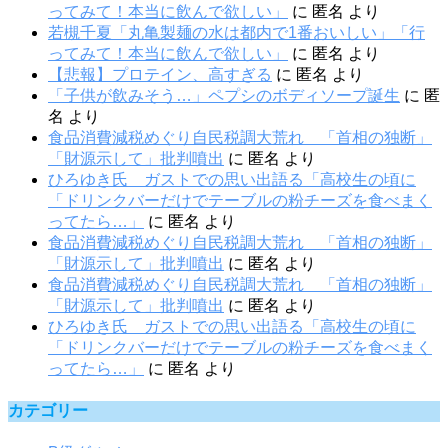
ってみて！本当に飲んで欲しい」
に
匿名
より
若槻千夏「丸亀製麺の水は都内で1番おいしい」「行
ってみて！本当に飲んで欲しい」
に
匿名
より
【悲報】プロテイン、高すぎる
に
匿名
より
「子供が飲みそう…」ペプシのボディソープ誕生
に
匿
名
より
食品消費減税めぐり自民税調大荒れ 「首相の独断」
「財源示して」批判噴出
に
匿名
より
ひろゆき氏 ガストでの思い出語る「高校生の頃に
「ドリンクバーだけでテーブルの粉チーズを食べまく
ってたら…」
に
匿名
より
食品消費減税めぐり自民税調大荒れ 「首相の独断」
「財源示して」批判噴出
に
匿名
より
食品消費減税めぐり自民税調大荒れ 「首相の独断」
「財源示して」批判噴出
に
匿名
より
ひろゆき氏 ガストでの思い出語る「高校生の頃に
「ドリンクバーだけでテーブルの粉チーズを食べまく
ってたら…」
に
匿名
より
カテゴリー