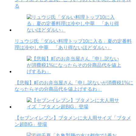
る
リュウジ氏「ダルい料理トップ10に入る」夏の定番料
理は冷やし中華 「あり得ないほどダルい」
【悲報】町のお弁当屋さん「申し訳ないが消費税1%に
なったらその分商品代を値上げするわ」
【セブンイレブン】ブタメンに大人用サイズ「ブタメ
ン超BIG」登場