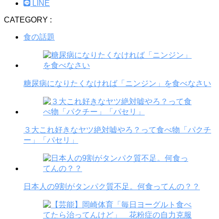
LINE
CATEGORY :
食の話題
糖尿病になりたくなければ「ニンジン」を食べなさい
３大これ好きなヤツ絶対嘘やろ？って食べ物「パクチ
ー」「パセリ」
日本人の9割がタンパク質不足。何食ってんの？？