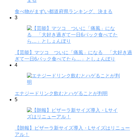
食べ物がまずい都道府県ランキング、決まる
3
【芸能】マツコ ついに「痛風」になる 「大好き過
ぎて一日6パック食べてたら…」としょんぼり
4
エナジードリンク飲むとハゲることが判明
5
【朗報】ピザーラ新サイズ導入・Lサイズはリニュー
アル！