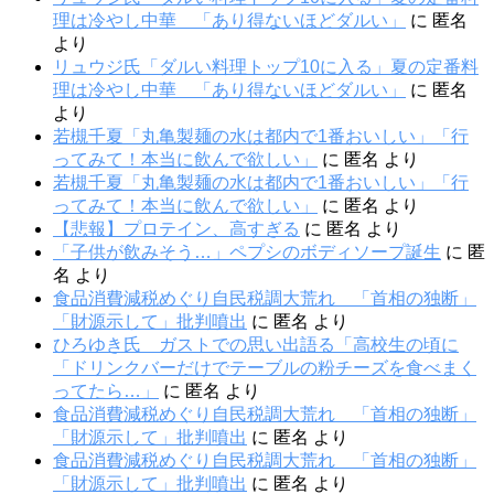
理は冷やし中華 「あり得ないほどダルい」
に
匿名
より
リュウジ氏「ダルい料理トップ10に入る」夏の定番料
理は冷やし中華 「あり得ないほどダルい」
に
匿名
より
若槻千夏「丸亀製麺の水は都内で1番おいしい」「行
ってみて！本当に飲んで欲しい」
に
匿名
より
若槻千夏「丸亀製麺の水は都内で1番おいしい」「行
ってみて！本当に飲んで欲しい」
に
匿名
より
【悲報】プロテイン、高すぎる
に
匿名
より
「子供が飲みそう…」ペプシのボディソープ誕生
に
匿
名
より
食品消費減税めぐり自民税調大荒れ 「首相の独断」
「財源示して」批判噴出
に
匿名
より
ひろゆき氏 ガストでの思い出語る「高校生の頃に
「ドリンクバーだけでテーブルの粉チーズを食べまく
ってたら…」
に
匿名
より
食品消費減税めぐり自民税調大荒れ 「首相の独断」
「財源示して」批判噴出
に
匿名
より
食品消費減税めぐり自民税調大荒れ 「首相の独断」
「財源示して」批判噴出
に
匿名
より