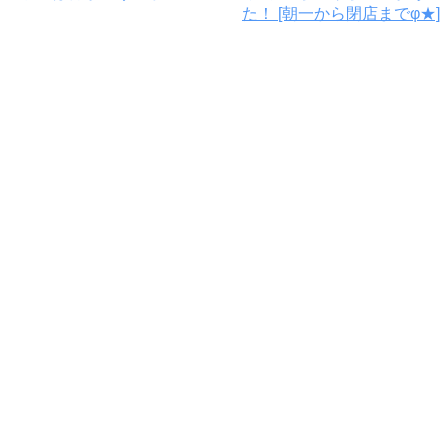
た！ [朝一から閉店までφ★]