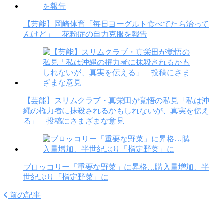
【芸能】岡崎体育「毎日ヨーグルト食べてたら治って
んけど」 花粉症の自力克服を報告
【芸能】スリムクラブ・真栄田が覚悟の私見「私は沖
縄の権力者に抹殺されるかもしれないが、真実を伝え
る」 投稿にさまざまな意見
ブロッコリー「重要な野菜」に昇格…購入量増加、半
世紀ぶり「指定野菜」に
前の記事