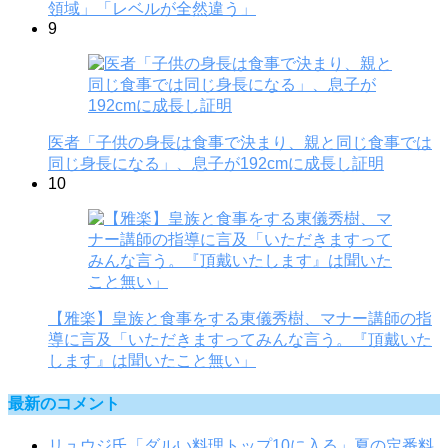
領域」「レベルが全然違う」
9
医者「子供の身長は食事で決まり、親と同じ食事では
同じ身長になる」、息子が192cmに成長し証明
10
【雅楽】皇族と食事をする東儀秀樹、マナー講師の指
導に言及「いただきますってみんな言う。『頂戴いた
します』は聞いたこと無い」
最新のコメント
リュウジ氏「ダルい料理トップ10に入る」夏の定番料