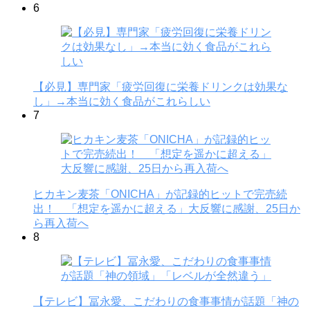
6
【必見】専門家「疲労回復に栄養ドリンクは効果な
し」→本当に効く食品がこれらしい
7
ヒカキン麦茶「ONICHA」が記録的ヒットで完売続
出！ 「想定を遥かに超える」大反響に感謝、25日か
ら再入荷へ
8
【テレビ】冨永愛、こだわりの食事事情が話題「神の