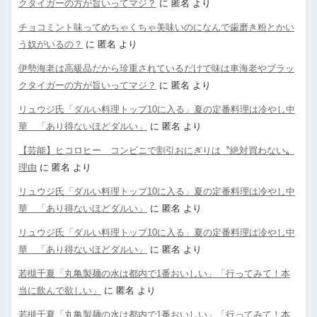
クタイガーの方が旨いってマジ？
に
匿名
より
チョコミント味ってめちゃくちゃ美味いのになんで歯磨き粉とかい
う奴がいるの？
に
匿名
より
伊勢海老は高級品だから珍重されているだけで味は車海老やブラッ
クタイガーの方が旨いってマジ？
に
匿名
より
リュウジ氏「ダルい料理トップ10に入る」夏の定番料理は冷やし中
華 「あり得ないほどダルい」
に
匿名
より
【芸能】ヒコロヒー コンビニで割引おにぎりは〝絶対買わない〟
理由
に
匿名
より
リュウジ氏「ダルい料理トップ10に入る」夏の定番料理は冷やし中
華 「あり得ないほどダルい」
に
匿名
より
リュウジ氏「ダルい料理トップ10に入る」夏の定番料理は冷やし中
華 「あり得ないほどダルい」
に
匿名
より
若槻千夏「丸亀製麺の水は都内で1番おいしい」「行ってみて！本
当に飲んで欲しい」
に
匿名
より
若槻千夏「丸亀製麺の水は都内で1番おいしい」「行ってみて！本