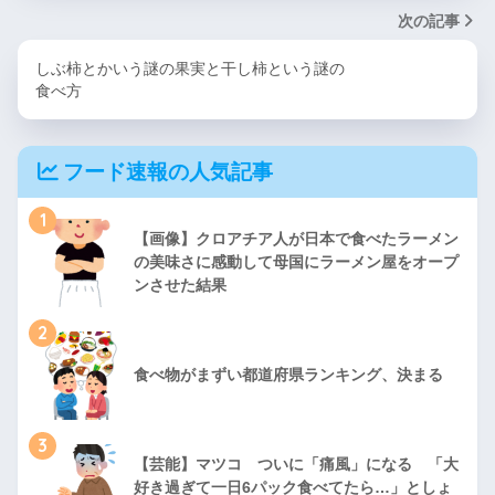
次の記事
しぶ柿とかいう謎の果実と干し柿という謎の
食べ方
フード速報の人気記事
1
【画像】クロアチア人が日本で食べたラーメン
の美味さに感動して母国にラーメン屋をオープ
ンさせた結果
2
食べ物がまずい都道府県ランキング、決まる
3
【芸能】マツコ ついに「痛風」になる 「大
好き過ぎて一日6パック食べてたら…」としょ