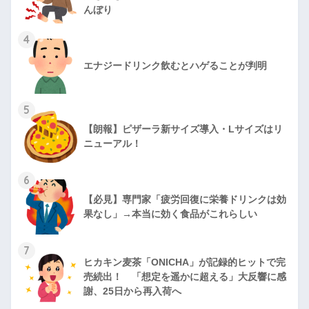
んぼり
4
エナジードリンク飲むとハゲることが判明
5
【朗報】ピザーラ新サイズ導入・Lサイズはリ
ニューアル！
6
【必見】専門家「疲労回復に栄養ドリンクは効
果なし」→本当に効く食品がこれらしい
7
ヒカキン麦茶「ONICHA」が記録的ヒットで完
売続出！ 「想定を遥かに超える」大反響に感
謝、25日から再入荷へ