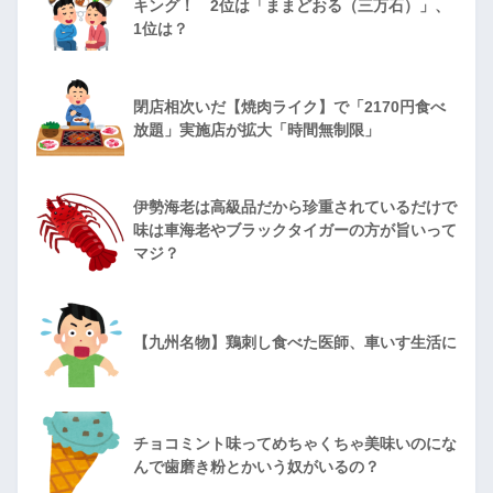
キング！ 2位は「ままどおる（三万石）」、
1位は？
閉店相次いだ【焼肉ライク】で「2170円食べ
放題」実施店が拡大「時間無制限」
伊勢海老は高級品だから珍重されているだけで
味は車海老やブラックタイガーの方が旨いって
マジ？
【九州名物】鶏刺し食べた医師、車いす生活に
チョコミント味ってめちゃくちゃ美味いのにな
んで歯磨き粉とかいう奴がいるの？