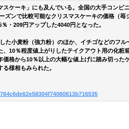
マスケーキ」にも及んでいる。全国の大手コンビ
2年シーズンで比較可能なクリスマスケーキの価格（
％・209円アップした4040円となった。
昇した小麦粉（強力粉）のほか、イチゴなどのフル
た、10％程度値上がりしたテイクアウト用の化粧
年価格から10％以上の大幅な値上げに踏み切った
する様相もみられた。
c0f764c6de62e58304f74060613b716535