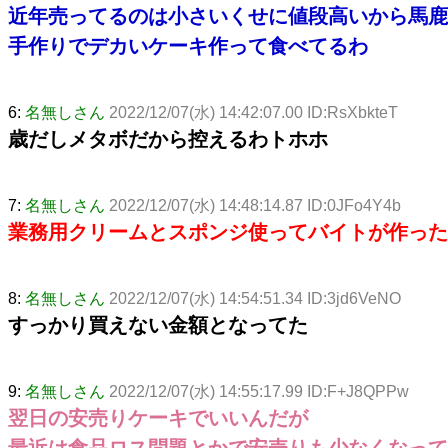
近年売ってるのは小さいくせに値段高いから馬鹿
手作りでデカいケーキ作って食べてるわ
6:
名無しさん
2022/12/07(水) 14:42:07.00 ID:RsXbkteT
歳だしメタボだから控えるわトホホ
7:
名無しさん
2022/12/07(水) 14:48:14.87 ID:0JFo4Y4b
業務用クリームとスポンジ使ってバイトが作ったケ
8:
名無しさん
2022/12/07(水) 14:54:51.34 ID:3jd6VeNO
すっかり買えない金額となってた
9:
名無しさん
2022/12/07(水) 14:55:17.99 ID:F+J8QPPw
翌日の安売りケーキでいいんだが
最近は食品ロス問題とかで安売りも少なくなって