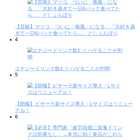
【芸能】マツコ ついに「痛風」になる 「大好き過
ぎて一日6パック食べてたら…」としょんぼり
4
エナジードリンク飲むとハゲることが判明
5
【朗報】ピザーラ新サイズ導入・Lサイズはリニュー
アル！
6