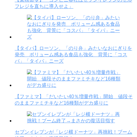
フレジを直ちに導入せよ」
【タイパ】ローソン、「のり弁」みたいなおにぎりを
発売 ボリューム感ある食品も強化 背景に「コス
パ」「タイパ」ニーズ
【ファミマ】「だいたい40％増量作戦」開始 値段そ
のままファミチキなど16種類がデカ盛りに
セブンイレブンが「レジ横ドーナツ」再挑戦！ブーム