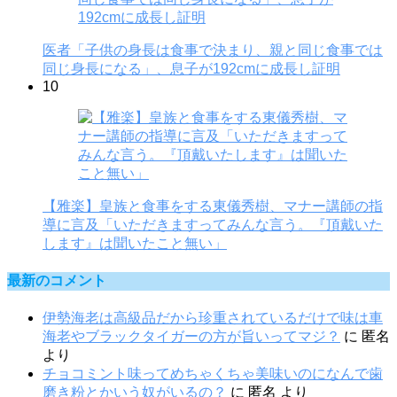
医者「子供の身長は食事で決まり、親と同じ食事では
同じ身長になる」、息子が192cmに成長し証明
10
【雅楽】皇族と食事をする東儀秀樹、マナー講師の指
導に言及「いただきますってみんな言う。『頂戴いた
します』は聞いたこと無い」
最新のコメント
伊勢海老は高級品だから珍重されているだけで味は車
海老やブラックタイガーの方が旨いってマジ？
に
匿名
より
チョコミント味ってめちゃくちゃ美味いのになんで歯
磨き粉とかいう奴がいるの？
に
匿名
より