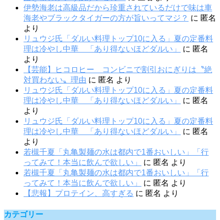
伊勢海老は高級品だから珍重されているだけで味は車
海老やブラックタイガーの方が旨いってマジ？
に
匿名
より
リュウジ氏「ダルい料理トップ10に入る」夏の定番料
理は冷やし中華 「あり得ないほどダルい」
に
匿名
より
【芸能】ヒコロヒー コンビニで割引おにぎりは〝絶
対買わない〟理由
に
匿名
より
リュウジ氏「ダルい料理トップ10に入る」夏の定番料
理は冷やし中華 「あり得ないほどダルい」
に
匿名
より
リュウジ氏「ダルい料理トップ10に入る」夏の定番料
理は冷やし中華 「あり得ないほどダルい」
に
匿名
より
若槻千夏「丸亀製麺の水は都内で1番おいしい」「行
ってみて！本当に飲んで欲しい」
に
匿名
より
若槻千夏「丸亀製麺の水は都内で1番おいしい」「行
ってみて！本当に飲んで欲しい」
に
匿名
より
【悲報】プロテイン、高すぎる
に
匿名
より
カテゴリー