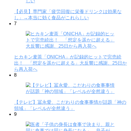
【必見】専門家「疲労回復に栄養ドリンクは効果な
し」→本当に効く食品がこれらしい
7
ヒカキン麦茶「ONICHA」が記録的ヒットで完売続
出！ 「想定を遥かに超える」大反響に感謝、25日か
ら再入荷へ
8
【テレビ】冨永愛、こだわりの食事事情が話題「神の
領域」「レベルが全然違う」
9