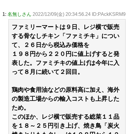
1:
名無しさん
2022/12/09(金) 20:34:56.24 ID:PAckKSRM9
ファミリーマートは９日、レジ横で販売
する骨なしチキン「ファミチキ」につい
て、２６日から税込み価格を
１９８円から２２０円に値上げすると発
表した。ファミチキの値上げは今年に入
って８月に続いて２回目。
鶏肉や食用油などの原料高に加え、海外
の製造工場からの輸入コストも上昇した
ため。
このほか、レジ横で販売する総菜１１品
を１８～２５円引き上げ、焼き鳥「炭火