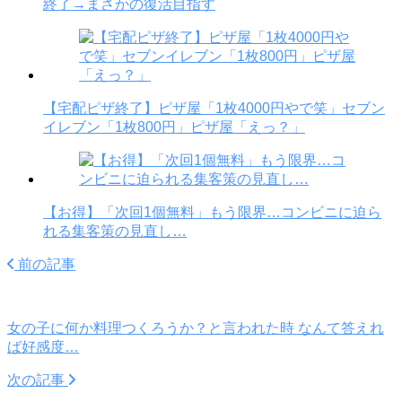
終了→まさかの復活目指す
【宅配ピザ終了】ピザ屋「1枚4000円やで笑」セブン
イレブン「1枚800円」ピザ屋「えっ？」
【お得】「次回1個無料」もう限界…コンビニに迫ら
れる集客策の見直し…
前の記事
女の子に何か料理つくろうか？と言われた時 なんて答えれ
ば好感度…
次の記事