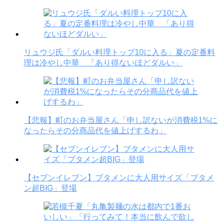
リュウジ氏「ダルい料理トップ10に入る」夏の定番料
理は冷やし中華 「あり得ないほどダルい」
【悲報】町のお弁当屋さん「申し訳ないが消費税1%に
なったらその分商品代を値上げするわ」
【セブンイレブン】ブタメンに大人用サイズ「ブタメ
ン超BIG」登場