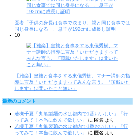
医者「子供の身長は食事で決まり、親と同じ食事では
同じ身長になる」、息子が192cmに成長し証明
10
【雅楽】皇族と食事をする東儀秀樹、マナー講師の指
導に言及「いただきますってみんな言う。『頂戴いた
します』は聞いたこと無い」
最新のコメント
若槻千夏「丸亀製麺の水は都内で1番おいしい」「行
ってみて！本当に飲んで欲しい」
に
匿名
より
若槻千夏「丸亀製麺の水は都内で1番おいしい」「行
ってみて！本当に飲んで欲しい」
に
匿名
より