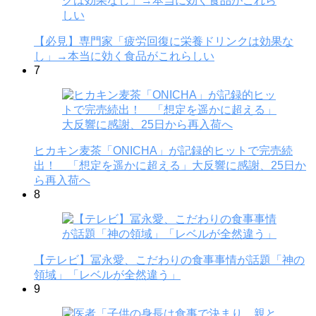
【必見】専門家「疲労回復に栄養ドリンクは効果な
し」→本当に効く食品がこれらしい
7
ヒカキン麦茶「ONICHA」が記録的ヒットで完売続
出！ 「想定を遥かに超える」大反響に感謝、25日か
ら再入荷へ
8
【テレビ】冨永愛、こだわりの食事事情が話題「神の
領域」「レベルが全然違う」
9