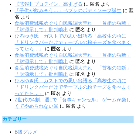
【悲報】プロテイン、高すぎる
に
匿名
より
「子供が飲みそう…」ペプシのボディソープ誕生
に
匿
名
より
食品消費減税めぐり自民税調大荒れ 「首相の独断」
「財源示して」批判噴出
に
匿名
より
ひろゆき氏 ガストでの思い出語る「高校生の頃に
「ドリンクバーだけでテーブルの粉チーズを食べまく
ってたら…」
に
匿名
より
食品消費減税めぐり自民税調大荒れ 「首相の独断」
「財源示して」批判噴出
に
匿名
より
食品消費減税めぐり自民税調大荒れ 「首相の独断」
「財源示して」批判噴出
に
匿名
より
ひろゆき氏 ガストでの思い出語る「高校生の頃に
「ドリンクバーだけでテーブルの粉チーズを食べまく
ってたら…」
に
匿名
より
Z世代の4割、週1で「食事キャンセル」 ゲームが楽し
くてやめられない😁
に
匿名
より
カテゴリー
B級グルメ