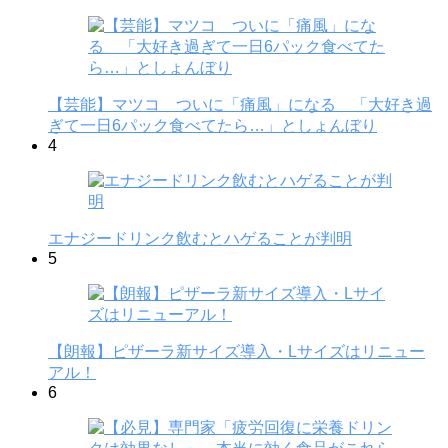
【芸能】マツコ ついに「痛風」になる 「大好き過
ぎて一日6パック食べてたら…」としょんぼり
4
エナジードリンク飲むとハゲることが判明
5
【朗報】ピザーラ新サイズ導入・Lサイズはリニュー
アル！
6