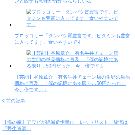
ンと餃子も意味が分からんらしいな
ブロッコリー「タンパク質豊富です、ビタミンも豊富
に入ってます、食いやすいです」
【芸能】谷原章介、有名牛丼チェーン店の生卵の単品
価格に言及 「僕の記憶にある限り…50円だった。
今、倍ですよ」
前の記事
【海の幸】アワビが絶滅危惧種に レッドリスト、放流は
「野生資源…