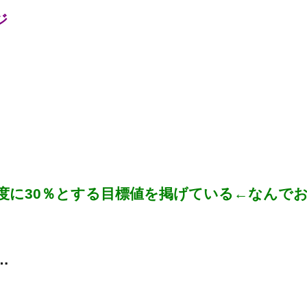
ジ
度に30％とする目標値を掲げている←なんで
…