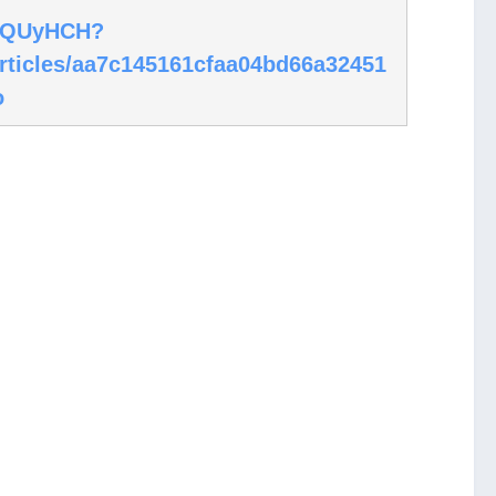
/r/QUyHCH?
articles/aa7c145161cfaa04bd66a32451
o