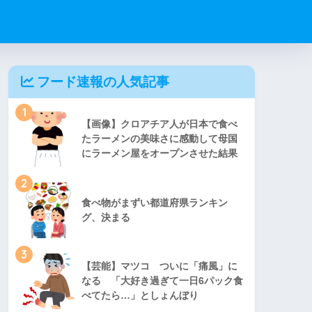
フード速報の人気記事
1
【画像】クロアチア人が日本で食べ
たラーメンの美味さに感動して母国
にラーメン屋をオープンさせた結果
2
食べ物がまずい都道府県ランキン
グ、決まる
3
【芸能】マツコ ついに「痛風」に
なる 「大好き過ぎて一日6パック食
べてたら…」としょんぼり