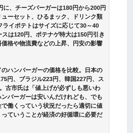
円に、チーズバーガーは180円から200円
リューセット、ひるまック、ドリンク類
フライポテトはサイズに応じて30～40
スは120円、ポテナゲ特大は150円引き
料価格や物流費などの上昇、円安の影響
のハンバーガーの価格を比較。日本の
175円、ブラジル223円、韓国227円、ス
た。古市氏は「値上げが必ずしも悪いわ
ハンバーガーは安いんだけれども、でも
金で働くっていう状況だったら適切に値
くっていうことが経済の好循環に必要だ
。