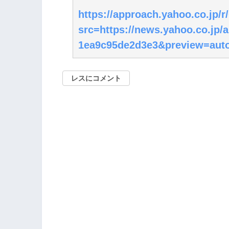
https://approach.yahoo.co.jp
src=https://news.yahoo.co.jp/
1ea9c95de2d3e3&preview=aut
レスにコメント