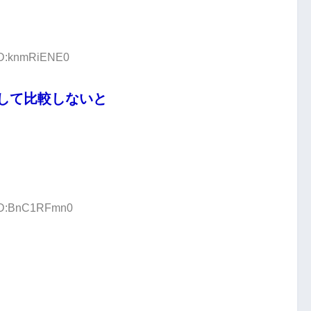
 ID:knmRiENE0
して比較しないと
 ID:BnC1RFmn0