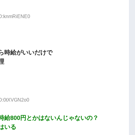
 ID:knmRiENE0
ら時給がいいだけで
理
 ID:0tXVGN2o0
時給800円とかはないんじゃないの？
はいる