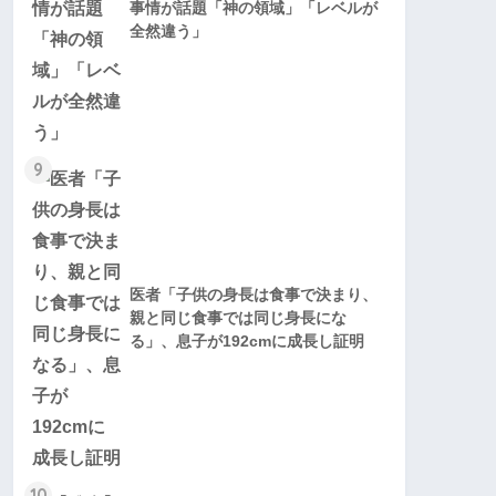
事情が話題「神の領域」「レベルが
全然違う」
9
医者「子供の身長は食事で決まり、
親と同じ食事では同じ身長にな
る」、息子が192cmに成長し証明
10