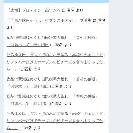
【悲報】プロテイン、高すぎる
に
匿名
より
「子供が飲みそう…」ペプシのボディソープ誕生
に
匿名
より
食品消費減税めぐり自民税調大荒れ 「首相の独断」
「財源示して」批判噴出
に
匿名
より
ひろゆき氏 ガストでの思い出語る「高校生の頃に「ド
リンクバーだけでテーブルの粉チーズを食べまくってた
ら…」
に
匿名
より
食品消費減税めぐり自民税調大荒れ 「首相の独断」
「財源示して」批判噴出
に
匿名
より
食品消費減税めぐり自民税調大荒れ 「首相の独断」
「財源示して」批判噴出
に
匿名
より
ひろゆき氏 ガストでの思い出語る「高校生の頃に「ド
リンクバーだけでテーブルの粉チーズを食べまくってた
ら…」
に
匿名
より