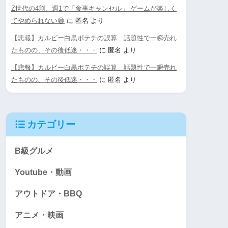
Z世代の4割、週1で「食事キャンセル」 ゲームが楽しく
てやめられない😁
に
匿名
より
【悲報】カルビー白黒ポテチの誤算 話題性で一瞬売れ
たものの、その後低迷・・・
に
匿名
より
【悲報】カルビー白黒ポテチの誤算 話題性で一瞬売れ
たものの、その後低迷・・・
に
匿名
より
カテゴリー
B級グルメ
Youtube・動画
アウトドア・BBQ
アニメ・映画