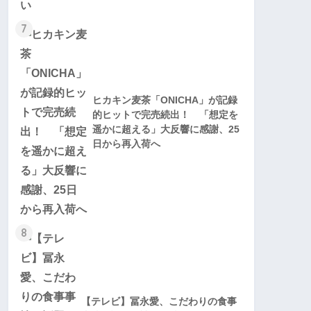
7
ヒカキン麦茶「ONICHA」が記録
的ヒットで完売続出！ 「想定を
遥かに超える」大反響に感謝、25
日から再入荷へ
8
【テレビ】冨永愛、こだわりの食事