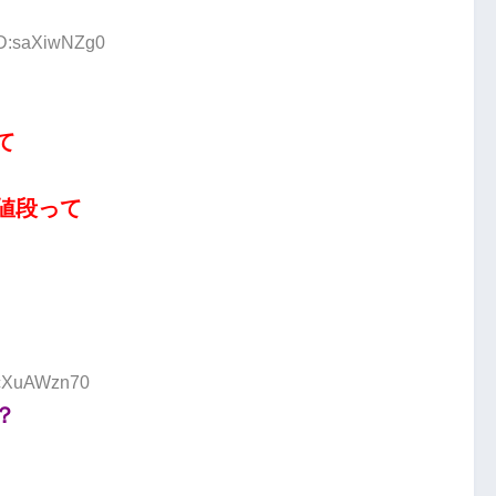
ID:saXiwNZg0
て
値段って
D:cXuAWzn70
？