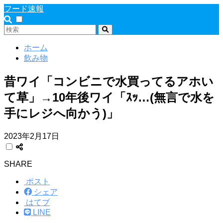
フード速報
ホーム
飲み物
昔ワイ「コンビニで水買ってるアホい
て草」→10年後ワイ「ｽｯ…(無言で水を
手にレジへ向かう)」
2023年2月17日
SHARE
ポスト
シェア
はてブ
LINE