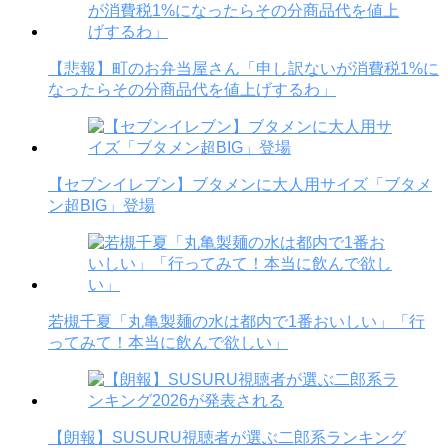
【悲報】町のお弁当屋さん「申し訳ないが消費税1%に
なったらその分商品代を値上げするわ」
【セブンイレブン】ブタメンに大人用サイズ「ブタメ
ン超BIG」登場
若槻千夏「丸亀製麺の水は都内で1番おいしい」「行
ってみて！本当に飲んで欲しい」
【朗報】SUSURU視聴者が選ぶ二郎系ランキング