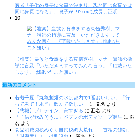
医者「子供の身長は食事で決まり、親と同じ食事では
同じ身長になる」、息子が192cmに成長し証明
10
【雅楽】皇族と食事をする東儀秀樹、マナー講師の指
導に言及「いただきますってみんな言う。『頂戴いた
します』は聞いたこと無い」
最新のコメント
若槻千夏「丸亀製麺の水は都内で1番おいしい」「行
ってみて！本当に飲んで欲しい」
に
匿名
より
【悲報】プロテイン、高すぎる
に
匿名
より
「子供が飲みそう…」ペプシのボディソープ誕生
に
匿
名
より
食品消費減税めぐり自民税調大荒れ 「首相の独断」
「財源示して」批判噴出
に
匿名
より