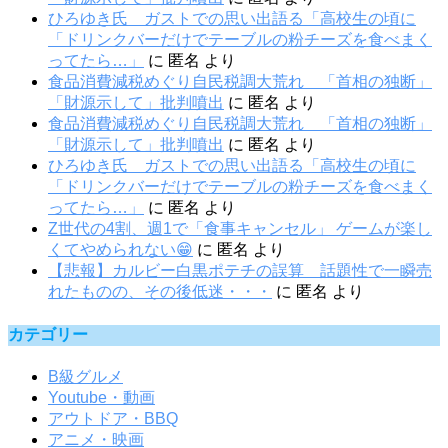
ひろゆき氏 ガストでの思い出語る「高校生の頃に
「ドリンクバーだけでテーブルの粉チーズを食べまく
ってたら…」
に
匿名
より
食品消費減税めぐり自民税調大荒れ 「首相の独断」
「財源示して」批判噴出
に
匿名
より
食品消費減税めぐり自民税調大荒れ 「首相の独断」
「財源示して」批判噴出
に
匿名
より
ひろゆき氏 ガストでの思い出語る「高校生の頃に
「ドリンクバーだけでテーブルの粉チーズを食べまく
ってたら…」
に
匿名
より
Z世代の4割、週1で「食事キャンセル」 ゲームが楽し
くてやめられない😁
に
匿名
より
【悲報】カルビー白黒ポテチの誤算 話題性で一瞬売
れたものの、その後低迷・・・
に
匿名
より
カテゴリー
B級グルメ
Youtube・動画
アウトドア・BBQ
アニメ・映画