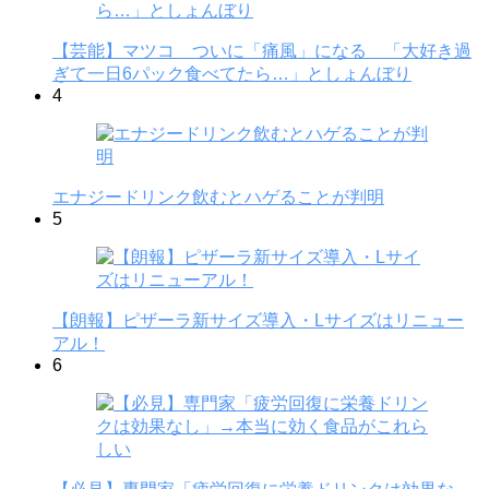
【芸能】マツコ ついに「痛風」になる 「大好き過
ぎて一日6パック食べてたら…」としょんぼり
4
エナジードリンク飲むとハゲることが判明
5
【朗報】ピザーラ新サイズ導入・Lサイズはリニュー
アル！
6