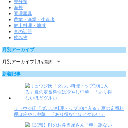
未分類
海外
調理器具
農業・漁業・生産者
郷土料理・地域
食の話題
飲み物
月別アーカイブ
月別アーカイブ
新着記事
リュウジ氏「ダルい料理トップ10に入る」夏の定番料
理は冷やし中華 「あり得ないほどダルい」