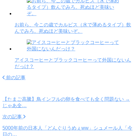
お前ら、今この歳でカルピス（水で薄めるタイプ）飲
んでみろ。死ぬほど美味いぞ。
アイスコーヒーとブラックコーヒーって外国にないん
だっけ？
前の記事
【たまご高騰】鳥インフルの卵を食べても全く問題ない →
じゃあ全…
次の記事
5000年前の日本人「どんぐりうめぇww」シュメール人「今
日の…