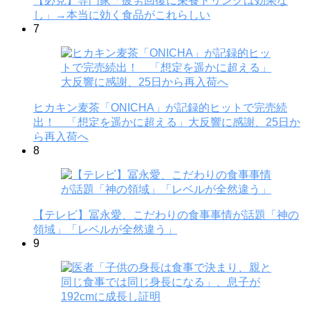
【必見】専門家「疲労回復に栄養ドリンクは効果な
し」→本当に効く食品がこれらしい
7
ヒカキン麦茶「ONICHA」が記録的ヒットで完売続
出！ 「想定を遥かに超える」大反響に感謝、25日か
ら再入荷へ
8
【テレビ】冨永愛、こだわりの食事事情が話題「神の
領域」「レベルが全然違う」
9