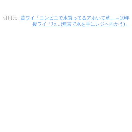
引用元 :
昔ワイ「コンビニで水買ってるアホいて草」→10年
後ワイ「ｽｯ…(無言で水を手にレジへ向かう)」