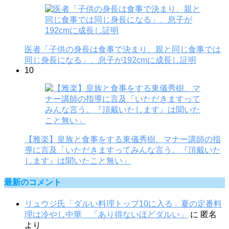
医者「子供の身長は食事で決まり、親と同じ食事では
同じ身長になる」、息子が192cmに成長し証明
10
【雅楽】皇族と食事をする東儀秀樹、マナー講師の指
導に言及「いただきますってみんな言う。『頂戴いた
します』は聞いたこと無い」
最新のコメント
リュウジ氏「ダルい料理トップ10に入る」夏の定番料
理は冷やし中華 「あり得ないほどダルい」
に
匿名
より