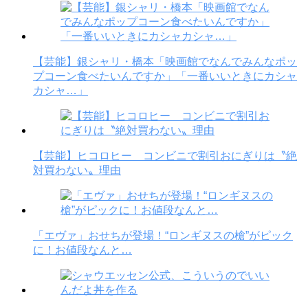
【芸能】銀シャリ・橋本「映画館でなんでみんなポッ
プコーン食べたいんですか」「一番いいときにカシャ
カシャ…」
【芸能】ヒコロヒー コンビニで割引おにぎりは〝絶
対買わない〟理由
「エヴァ」おせちが登場！“ロンギヌスの槍”がピック
に！お値段なんと…