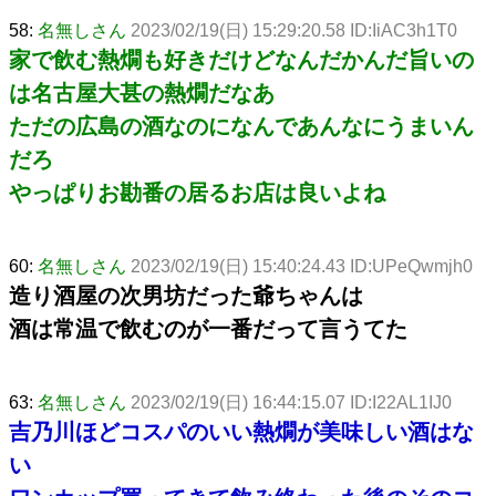
58:
名無しさん
2023/02/19(日) 15:29:20.58 ID:IiAC3h1T0
家で飲む熱燗も好きだけどなんだかんだ旨いの
は名古屋大甚の熱燗だなあ
ただの広島の酒なのになんであんなにうまいん
だろ
やっぱりお勘番の居るお店は良いよね
60:
名無しさん
2023/02/19(日) 15:40:24.43 ID:UPeQwmjh0
造り酒屋の次男坊だった爺ちゃんは
酒は常温で飲むのが一番だって言うてた
63:
名無しさん
2023/02/19(日) 16:44:15.07 ID:I22AL1IJ0
吉乃川ほどコスパのいい熱燗が美味しい酒はな
い