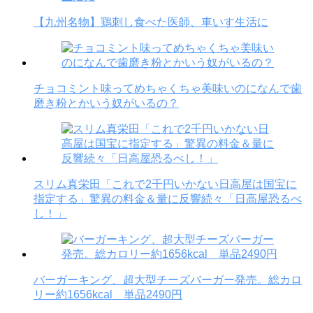
【九州名物】鶏刺し食べた医師、車いす生活に
チョコミント味ってめちゃくちゃ美味いのになんで歯
磨き粉とかいう奴がいるの？
スリム真栄田「これで2千円いかない日高屋は国宝に
指定する」驚異の料金＆量に反響続々「日高屋恐るべ
し！」
バーガーキング、超大型チーズバーガー発売。総カロ
リー約1656kcal 単品2490円