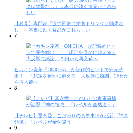
【必見】専門家「疲労回復に栄養ドリンクは効果な
し」→本当に効く食品がこれらしい
7
ヒカキン麦茶「ONICHA」が記録的ヒットで完売続
出！ 「想定を遥かに超える」大反響に感謝、25日か
ら再入荷へ
8
【テレビ】冨永愛、こだわりの食事事情が話題「神の
領域」「レベルが全然違う」
9