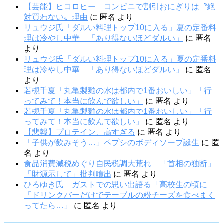
【芸能】ヒコロヒー コンビニで割引おにぎりは〝絶
対買わない〟理由
に
匿名
より
リュウジ氏「ダルい料理トップ10に入る」夏の定番料
理は冷やし中華 「あり得ないほどダルい」
に
匿名
より
リュウジ氏「ダルい料理トップ10に入る」夏の定番料
理は冷やし中華 「あり得ないほどダルい」
に
匿名
より
若槻千夏「丸亀製麺の水は都内で1番おいしい」「行
ってみて！本当に飲んで欲しい」
に
匿名
より
若槻千夏「丸亀製麺の水は都内で1番おいしい」「行
ってみて！本当に飲んで欲しい」
に
匿名
より
【悲報】プロテイン、高すぎる
に
匿名
より
「子供が飲みそう…」ペプシのボディソープ誕生
に
匿
名
より
食品消費減税めぐり自民税調大荒れ 「首相の独断」
「財源示して」批判噴出
に
匿名
より
ひろゆき氏 ガストでの思い出語る「高校生の頃に
「ドリンクバーだけでテーブルの粉チーズを食べまく
ってたら…」
に
匿名
より