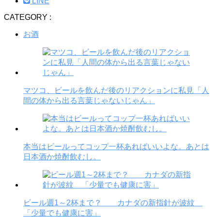
LINE
CATEGORY :
お酒
マツコ、ビールを飲んだ後のリアクションに私見「人
間の体から出る言葉じゃないじゃん」
本当はビールってコップ一杯あればいいよな。あとは
日本酒か焼酎飲むし。
ビール週1～2杯まで？ カナダの新指針が波紋
「少量でも健康に害」