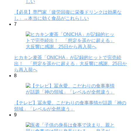
【必見】専門家「疲労回復に栄養ドリンクは効果な
し」→本当に効く食品がこれらしい
7
ヒカキン麦茶「ONICHA」が記録的ヒットで完売続
出！ 「想定を遥かに超える」大反響に感謝、25日か
ら再入荷へ
8
【テレビ】冨永愛、こだわりの食事事情が話題「神の
領域」「レベルが全然違う」
9