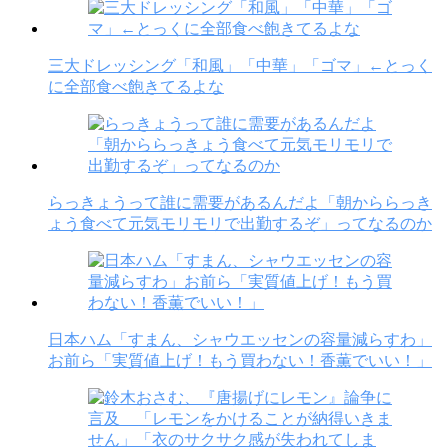
三大ドレッシング「和風」「中華」「ゴマ」←とっく
に全部食べ飽きてるよな
らっきょうって誰に需要があるんだよ「朝かららっき
ょう食べて元気モリモリで出勤するぞ」ってなるのか
日本ハム「すまん、シャウエッセンの容量減らすわ」
お前ら「実質値上げ！もう買わない！香薫でいい！」