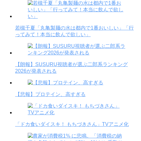
若槻千夏「丸亀製麺の水は都内で1番おいしい」「行
ってみて！本当に飲んで欲しい」
【朗報】SUSURU視聴者が選ぶ二郎系ランキング
2026が発表される
【悲報】プロテイン、高すぎる
「ドカ食いダイスキ！ もちづきさん」TVアニメ化