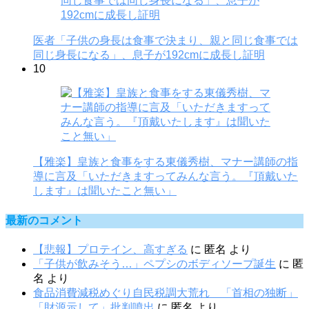
医者「子供の身長は食事で決まり、親と同じ食事では
同じ身長になる」、息子が192cmに成長し証明
10
【雅楽】皇族と食事をする東儀秀樹、マナー講師の指
導に言及「いただきますってみんな言う。『頂戴いた
します』は聞いたこと無い」
最新のコメント
【悲報】プロテイン、高すぎる
に
匿名
より
「子供が飲みそう…」ペプシのボディソープ誕生
に
匿
名
より
食品消費減税めぐり自民税調大荒れ 「首相の独断」
「財源示して」批判噴出
に
匿名
より