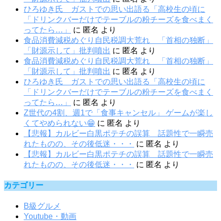
ひろゆき氏 ガストでの思い出語る「高校生の頃に
「ドリンクバーだけでテーブルの粉チーズを食べまく
ってたら…」
に
匿名
より
食品消費減税めぐり自民税調大荒れ 「首相の独断」
「財源示して」批判噴出
に
匿名
より
食品消費減税めぐり自民税調大荒れ 「首相の独断」
「財源示して」批判噴出
に
匿名
より
ひろゆき氏 ガストでの思い出語る「高校生の頃に
「ドリンクバーだけでテーブルの粉チーズを食べまく
ってたら…」
に
匿名
より
Z世代の4割、週1で「食事キャンセル」 ゲームが楽し
くてやめられない😁
に
匿名
より
【悲報】カルビー白黒ポテチの誤算 話題性で一瞬売
れたものの、その後低迷・・・
に
匿名
より
【悲報】カルビー白黒ポテチの誤算 話題性で一瞬売
れたものの、その後低迷・・・
に
匿名
より
カテゴリー
B級グルメ
Youtube・動画