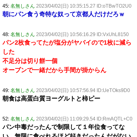
45:
名無しさん
2023/04/02(日) 10:35:15.27 ID:oTBwTO2U0
朝にパン食う奇特な奴って京都人だけだろｗ
48:
名無しさん
2023/04/02(日) 10:56:16.29 ID:VxUhL8150
パン2枚食ってたが塩分がヤバイので1枚に減ら
した
不足分は切り餅一個
オーブンで一緒だから手間が掛からん
49:
名無しさん
2023/04/02(日) 10:57:56.94 ID:UeTOks9D0
朝食は高蛋白質ヨーグルトと柿ピー
52:
名無しさん
2023/04/02(日) 11:09:29.54 ID:RmAQTL+C0
パン中毒だったんで制限して１年位食ってな
い 無限に食べれるほど好きだったんだがない