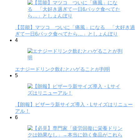
【芸能】マツコ ついに「痛風」になる 「大好き過
ぎて一日6パック食べてたら…」としょんぼり
4
エナジードリンク飲むとハゲることが判明
5
【朗報】ピザーラ新サイズ導入・Lサイズはリニュー
アル！
6