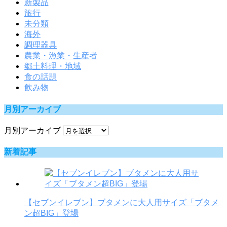
新製品
旅行
未分類
海外
調理器具
農業・漁業・生産者
郷土料理・地域
食の話題
飲み物
月別アーカイブ
月別アーカイブ
新着記事
【セブンイレブン】ブタメンに大人用サイズ「ブタメ
ン超BIG」登場