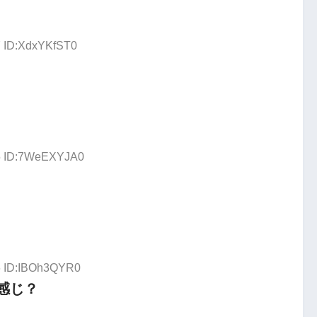
7 ID:XdxYKfST0
85 ID:7WeEXYJA0
66 ID:IBOh3QYR0
感じ？