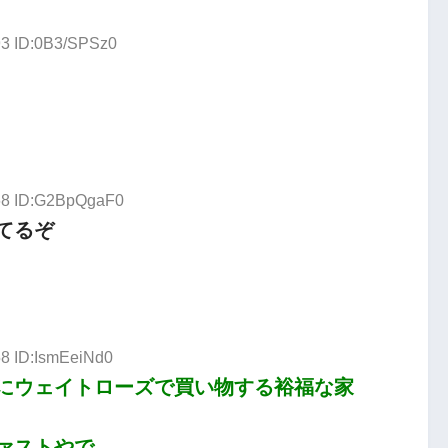
93 ID:0B3/SPSz0
.68 ID:G2BpQgaF0
てるぞ
58 ID:IsmEeiNd0
にウェイトローズで買い物する裕福な家
ァストやで