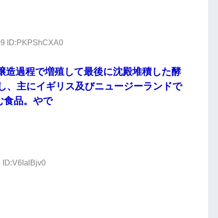
.09 ID:PKPShCXA0
ルの醸造過程で増殖して最後に沈殿堆積した酵
し、主にイギリス及びニュージーランドで
む食品。やで
 ID:V6IalBjv0