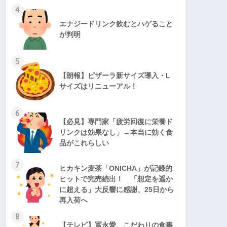
4
エナジードリンク飲むとハゲること
が判明
5
【朗報】ピザーラ新サイズ導入・L
サイズはリニューアル！
6
【必見】専門家「疲労回復に栄養ド
リンクは効果なし」→本当に効く食
品がこれらしい
7
ヒカキン麦茶「ONICHA」が記録的
ヒットで完売続出！ 「想定を遥か
に超える」大反響に感謝、25日から
再入荷へ
8
【テレビ】冨永愛、こだわりの食事