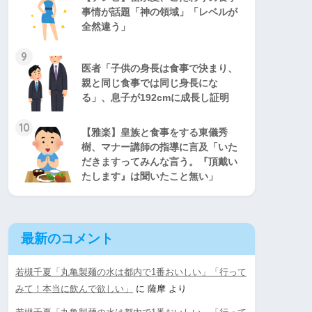
事情が話題「神の領域」「レベルが
全然違う」
9
医者「子供の身長は食事で決まり、
親と同じ食事では同じ身長にな
る」、息子が192cmに成長し証明
10
【雅楽】皇族と食事をする東儀秀
樹、マナー講師の指導に言及「いた
だきますってみんな言う。『頂戴い
たします』は聞いたこと無い」
最新のコメント
若槻千夏「丸亀製麺の水は都内で1番おいしい」「行って
みて！本当に飲んで欲しい」
に
薩摩
より