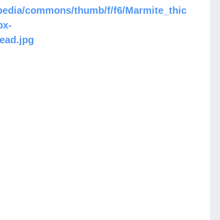
ipedia/commons/thumb/f/f6/Marmite_thic
px-
ead.jpg