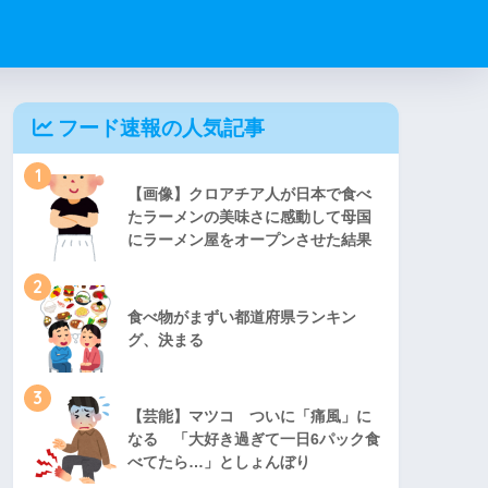
フード速報の人気記事
1
【画像】クロアチア人が日本で食べ
たラーメンの美味さに感動して母国
にラーメン屋をオープンさせた結果
2
食べ物がまずい都道府県ランキン
グ、決まる
3
【芸能】マツコ ついに「痛風」に
なる 「大好き過ぎて一日6パック食
べてたら…」としょんぼり