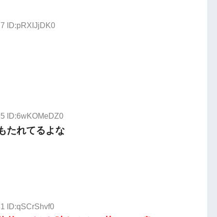
77 ID:pRXIJjDK0
.85 ID:6wKOMeDZ0
もたれてるよな
81 ID:qSCrShvf0