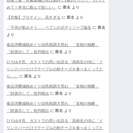
若槻千夏「丸亀製麺の水は都内で1番おいしい」「行って
みて！本当に飲んで欲しい」
に
匿名
より
【悲報】プロテイン、高すぎる
に
匿名
より
「子供が飲みそう…」ペプシのボディソープ誕生
に
匿名
より
食品消費減税めぐり自民税調大荒れ 「首相の独断」
「財源示して」批判噴出
に
匿名
より
ひろゆき氏 ガストでの思い出語る「高校生の頃に「ド
リンクバーだけでテーブルの粉チーズを食べまくってた
ら…」
に
匿名
より
食品消費減税めぐり自民税調大荒れ 「首相の独断」
「財源示して」批判噴出
に
匿名
より
食品消費減税めぐり自民税調大荒れ 「首相の独断」
「財源示して」批判噴出
に
匿名
より
ひろゆき氏 ガストでの思い出語る「高校生の頃に「ド
リンクバーだけでテーブルの粉チーズを食べまくってた