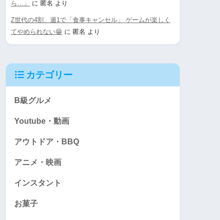
ら…」
に
匿名
より
Z世代の4割、週1で「食事キャンセル」 ゲームが楽しく
てやめられない😁
に
匿名
より
カテゴリー
B級グルメ
Youtube・動画
アウトドア・BBQ
アニメ・映画
インスタント
お菓子