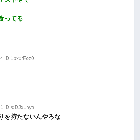
食ってる
14 ID:1pxxrFoz0
51 ID:/dDJxLhya
りを持たないんやろな