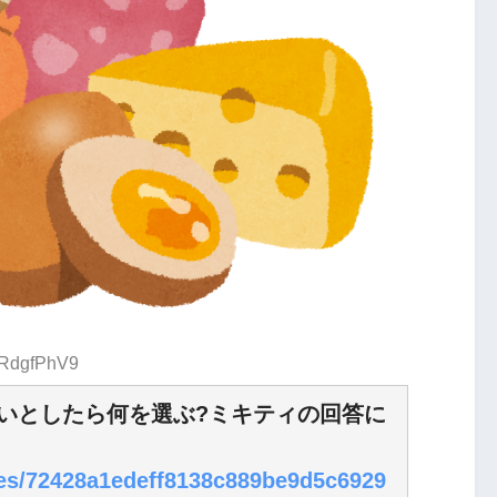
:/RdgfPhV9
いとしたら何を選ぶ?ミキティの回答に
cles/72428a1edeff8138c889be9d5c6929