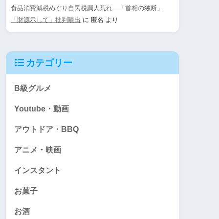
食品消費減税めぐり自民税調大荒れ 「首相の独断」
「財源示して」批判噴出
に
匿名
より
カテゴリー
B級グルメ
Youtube・動画
アウトドア・BBQ
アニメ・映画
インスタント
お菓子
お酒