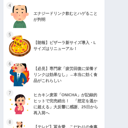
4
エナジードリンク飲むとハゲること
が判明
5
【朗報】ピザーラ新サイズ導入・L
サイズはリニューアル！
6
【必見】専門家「疲労回復に栄養ド
リンクは効果なし」→本当に効く食
品がこれらしい
7
ヒカキン麦茶「ONICHA」が記録的
ヒットで完売続出！ 「想定を遥か
に超える」大反響に感謝、25日から
再入荷へ
8
【テレビ】冨永愛、こだわりの食事