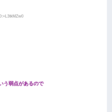
ID:+L3tkMZw0
いう弱点があるので