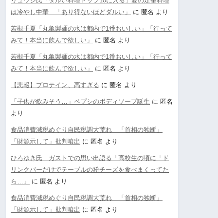
リュウジ氏「ダルい料理トップ10に入る」夏の定番料理
は冷やし中華 「あり得ないほどダルい」
に
匿名
より
若槻千夏「丸亀製麺の水は都内で1番おいしい」「行って
みて！本当に飲んで欲しい」
に
匿名
より
若槻千夏「丸亀製麺の水は都内で1番おいしい」「行って
みて！本当に飲んで欲しい」
に
匿名
より
【悲報】プロテイン、高すぎる
に
匿名
より
「子供が飲みそう…」ペプシのボディソープ誕生
に
匿名
より
食品消費減税めぐり自民税調大荒れ 「首相の独断」
「財源示して」批判噴出
に
匿名
より
ひろゆき氏 ガストでの思い出語る「高校生の頃に「ド
リンクバーだけでテーブルの粉チーズを食べまくってた
ら…」
に
匿名
より
食品消費減税めぐり自民税調大荒れ 「首相の独断」
「財源示して」批判噴出
に
匿名
より