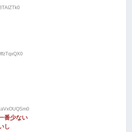
/8TAIZTk0
:MfzTqxQX0
ID:aVxOUQSm0
一番少ない
いし