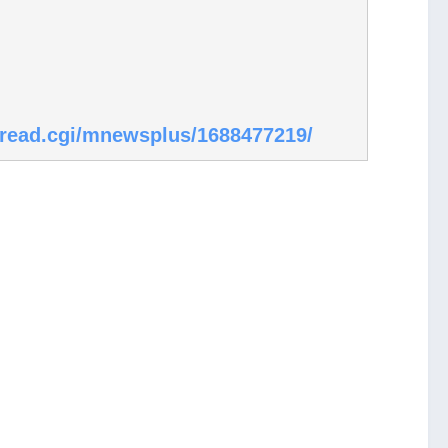
t/read.cgi/mnewsplus/1688477219/