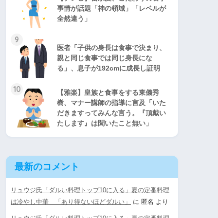
事情が話題「神の領域」「レベルが
全然違う」
9
医者「子供の身長は食事で決まり、
親と同じ食事では同じ身長にな
る」、息子が192cmに成長し証明
10
【雅楽】皇族と食事をする東儀秀
樹、マナー講師の指導に言及「いた
だきますってみんな言う。『頂戴い
たします』は聞いたこと無い」
最新のコメント
リュウジ氏「ダルい料理トップ10に入る」夏の定番料理
は冷やし中華 「あり得ないほどダルい」
に
匿名
より