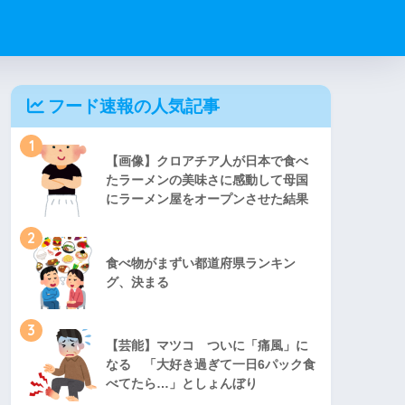
フード速報の人気記事
1
【画像】クロアチア人が日本で食べ
たラーメンの美味さに感動して母国
にラーメン屋をオープンさせた結果
2
食べ物がまずい都道府県ランキン
グ、決まる
3
【芸能】マツコ ついに「痛風」に
なる 「大好き過ぎて一日6パック食
べてたら…」としょんぼり