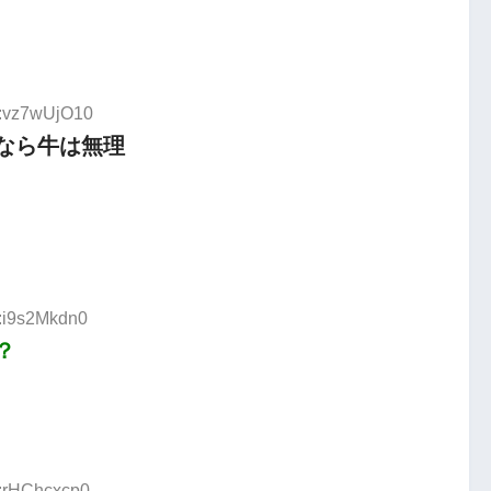
D:vz7wUjO10
なら牛は無理
D:i9s2Mkdn0
？
D:rHChcxcp0