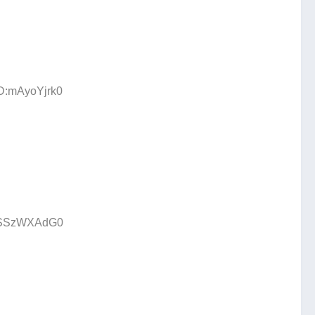
ID:mAyoYjrk0
D:SSzWXAdG0