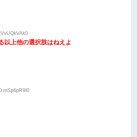
ID:VvUQkVAk0
る以上他の選択肢はねえよ
 ID:mSp6pR9I0