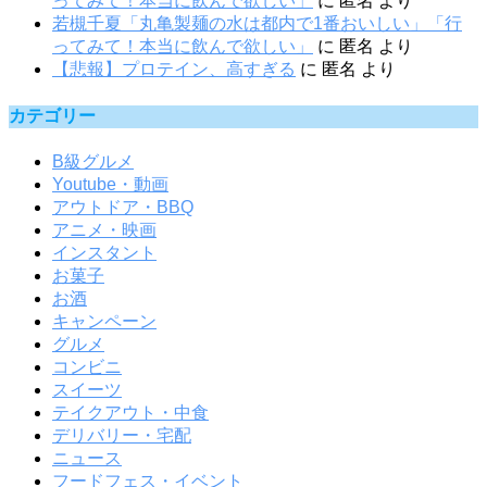
ってみて！本当に飲んで欲しい」
に
匿名
より
若槻千夏「丸亀製麺の水は都内で1番おいしい」「行
ってみて！本当に飲んで欲しい」
に
匿名
より
【悲報】プロテイン、高すぎる
に
匿名
より
カテゴリー
B級グルメ
Youtube・動画
アウトドア・BBQ
アニメ・映画
インスタント
お菓子
お酒
キャンペーン
グルメ
コンビニ
スイーツ
テイクアウト・中食
デリバリー・宅配
ニュース
フードフェス・イベント