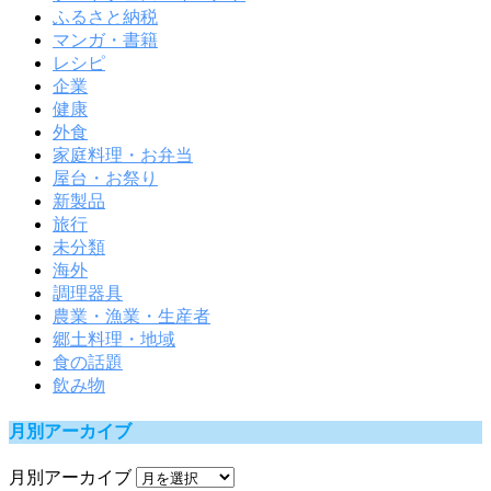
ふるさと納税
マンガ・書籍
レシピ
企業
健康
外食
家庭料理・お弁当
屋台・お祭り
新製品
旅行
未分類
海外
調理器具
農業・漁業・生産者
郷土料理・地域
食の話題
飲み物
月別アーカイブ
月別アーカイブ