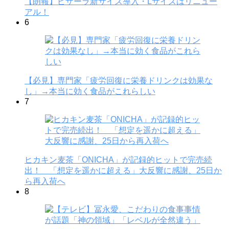
【朗報】ピザーラ新サイズ導入・Lサイズはリニュー
アル！
6
【必見】専門家「疲労回復に栄養ドリンクは効果な
し」→本当に効く食品がこれらしい
7
ヒカキン麦茶「ONICHA」が記録的ヒットで完売続
出！ 「想定を遥かに超える」大反響に感謝、25日か
ら再入荷へ
8