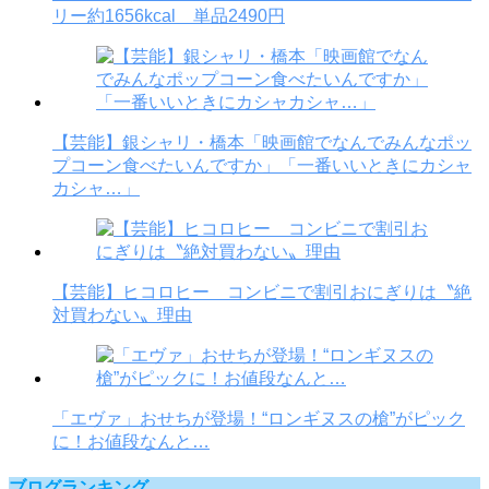
リー約1656kcal 単品2490円
【芸能】銀シャリ・橋本「映画館でなんでみんなポッ
プコーン食べたいんですか」「一番いいときにカシャ
カシャ…」
【芸能】ヒコロヒー コンビニで割引おにぎりは〝絶
対買わない〟理由
「エヴァ」おせちが登場！“ロンギヌスの槍”がピック
に！お値段なんと…
ブログランキング