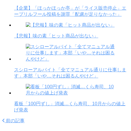
【企業】「ほっかほっか亭」が「ライス販売停止」エ
ープリルフール投稿を謝罪「配慮が足りなかった」
【悲報】味の素「ヒット商品が出ない」
スシローアルバイト「全てマニュアル通りに仕事しま
す」本部「いや…それは困るんやけど」
看板「100円ずし」消滅…くら寿司、10月からの値上
げ発表
前の記事