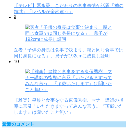
【テレビ】冨永愛、こだわりの食事事情が話題「神の
領域」「レベルが全然違う」
9
医者「子供の身長は食事で決まり、親と同じ食事では
同じ身長になる」、息子が192cmに成長し証明
10
【雅楽】皇族と食事をする東儀秀樹、マナー講師の指
導に言及「いただきますってみんな言う。『頂戴いた
します』は聞いたこと無い」
最新のコメント