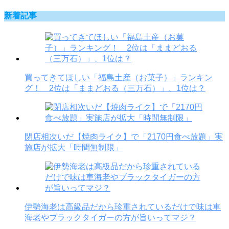
新着記事
買ってきてほしい「福島土産（お菓子）」ランキン
グ！ 2位は「ままどおる（三万石）」、1位は？
閉店相次いだ【焼肉ライク】で「2170円食べ放題」実
施店が拡大「時間無制限」
伊勢海老は高級品だから珍重されているだけで味は車
海老やブラックタイガーの方が旨いってマジ？