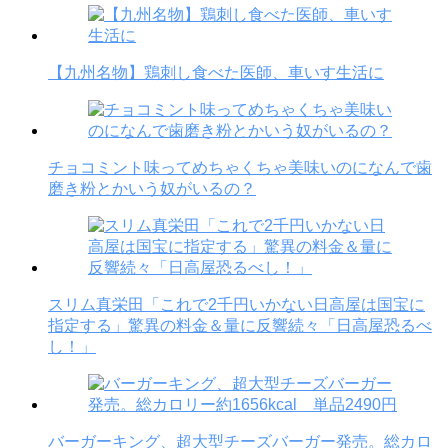
【九州名物】鶏刺し食べた医師、車いす生活に
チョコミント味ってめちゃくちゃ美味いのになんで歯
磨き粉とかいう奴がいるの？
スリム真栄田「これで2千円いかない日高屋は国宝に
指定する」驚異の料金＆量に反響続々「日高屋恐るべ
し！」
バーガーキング、超大型チーズバーガー発売。総カロ