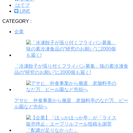
はてブ
LINE
CATEGORY :
企業
「冷凍餃子が張り付くフライパン募集」味の素冷凍食
品の“研究のお願い”に2000個も届く!
アサヒ、外食事業から撤退 老舗料亭のなだ万、ビー
ル園など売却へ