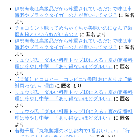
伊勢海老は高級品だから珍重されているだけで味は車
海老やブラックタイガーの方が旨いってマジ？
に
匿名
より
チョコミント味ってめちゃくちゃ美味いのになんで歯
磨き粉とかいう奴がいるの？
に
匿名
より
伊勢海老は高級品だから珍重されているだけで味は車
海老やブラックタイガーの方が旨いってマジ？
に
匿名
より
リュウジ氏「ダルい料理トップ10に入る」夏の定番料
理は冷やし中華 「あり得ないほどダルい」
に
匿名
より
【芸能】ヒコロヒー コンビニで割引おにぎりは〝絶
対買わない〟理由
に
匿名
より
リュウジ氏「ダルい料理トップ10に入る」夏の定番料
理は冷やし中華 「あり得ないほどダルい」
に
匿名
より
リュウジ氏「ダルい料理トップ10に入る」夏の定番料
理は冷やし中華 「あり得ないほどダルい」
に
匿名
より
若槻千夏「丸亀製麺の水は都内で1番おいしい」「行