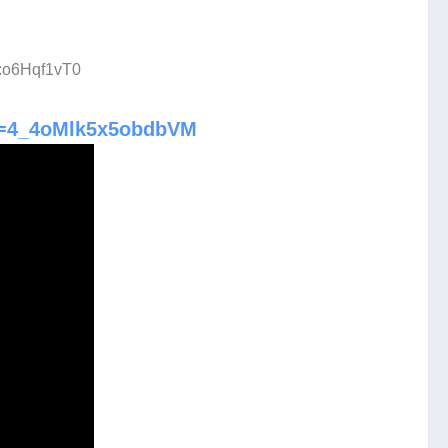
D:o6Hqf1vT0
si=4_4oMlk5x5obdbVM