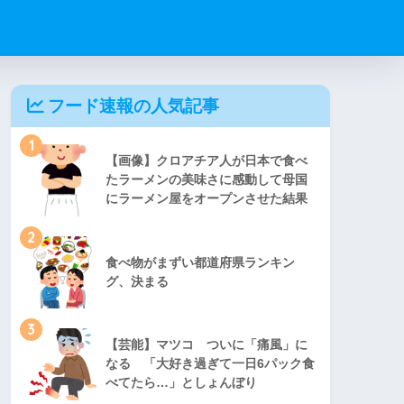
フード速報の人気記事
1
【画像】クロアチア人が日本で食べ
たラーメンの美味さに感動して母国
にラーメン屋をオープンさせた結果
2
食べ物がまずい都道府県ランキン
グ、決まる
3
【芸能】マツコ ついに「痛風」に
なる 「大好き過ぎて一日6パック食
べてたら…」としょんぼり