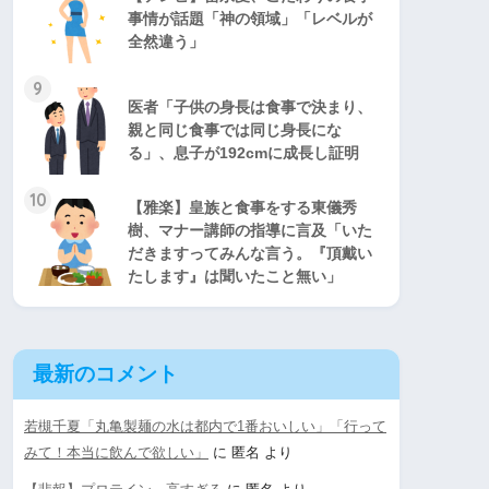
事情が話題「神の領域」「レベルが
全然違う」
9
医者「子供の身長は食事で決まり、
親と同じ食事では同じ身長にな
る」、息子が192cmに成長し証明
10
【雅楽】皇族と食事をする東儀秀
樹、マナー講師の指導に言及「いた
だきますってみんな言う。『頂戴い
たします』は聞いたこと無い」
最新のコメント
若槻千夏「丸亀製麺の水は都内で1番おいしい」「行って
みて！本当に飲んで欲しい」
に
匿名
より