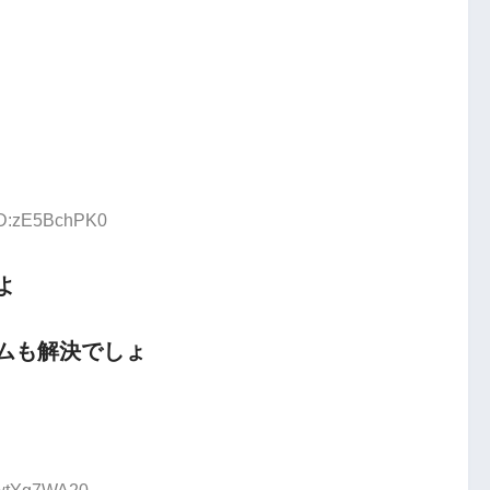
 ID:zE5BchPK0
よ
ムも解決でしょ