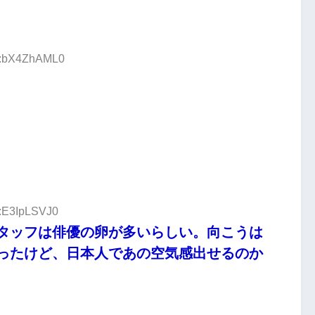
ID:bX4ZhAML0
D:E3IpLSVJ0
タッフは俳優の卵が多いらしい。向こうは
ったけど、日本人であの空気感出せるのか