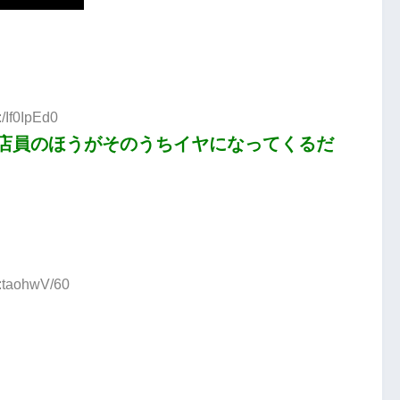
/If0IpEd0
店員のほうがそのうちイヤになってくるだ
D:taohwV/60