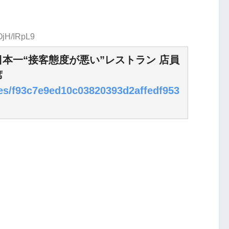
OjH/IRpL9
本一“接客態度が悪い”レストラン 店員
席
cles/f93c7e9ed10c03820393d2affedf953