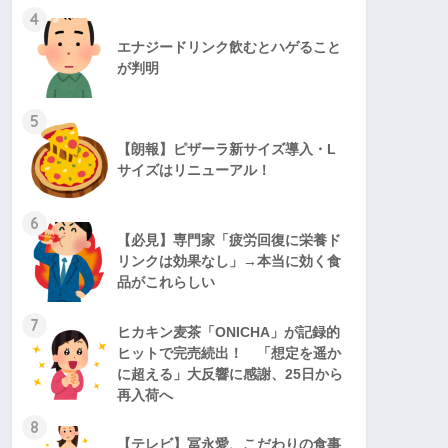
4
エナジードリンク飲むとハゲること
が判明
5
【朗報】ピザーラ新サイズ導入・L
サイズはリニューアル！
6
【必見】専門家「疲労回復に栄養ド
リンクは効果なし」→本当に効く食
品がこれらしい
7
ヒカキン麦茶「ONICHA」が記録的
ヒットで完売続出！ 「想定を遥か
に超える」大反響に感謝、25日から
再入荷へ
8
【テレビ】冨永愛、こだわりの食事