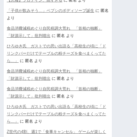
【悲報】プロテイン、高すぎる
に
匿名
より
「子供が飲みそう…」ペプシのボディソープ誕生
に
匿名
より
食品消費減税めぐり自民税調大荒れ 「首相の独断」
「財源示して」批判噴出
に
匿名
より
ひろゆき氏 ガストでの思い出語る「高校生の頃に「ド
リンクバーだけでテーブルの粉チーズを食べまくってた
ら…」
に
匿名
より
食品消費減税めぐり自民税調大荒れ 「首相の独断」
「財源示して」批判噴出
に
匿名
より
食品消費減税めぐり自民税調大荒れ 「首相の独断」
「財源示して」批判噴出
に
匿名
より
ひろゆき氏 ガストでの思い出語る「高校生の頃に「ド
リンクバーだけでテーブルの粉チーズを食べまくってた
ら…」
に
匿名
より
Z世代の4割、週1で「食事キャンセル」 ゲームが楽しく