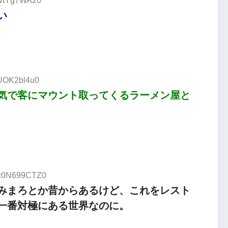
D:wtYg7WA20
い
:UOK2bl4u0
気で客にマウント取ってくるラーメン屋と
ID:0N699CTZ0
みまろとか昔からあるけど、これをレスト
一番対極にある世界なのに。