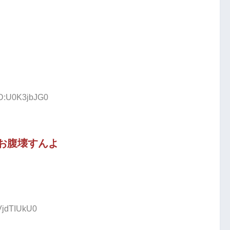
ID:U0K3jbJG0
お腹壊すんよ
:VjdTIUkU0