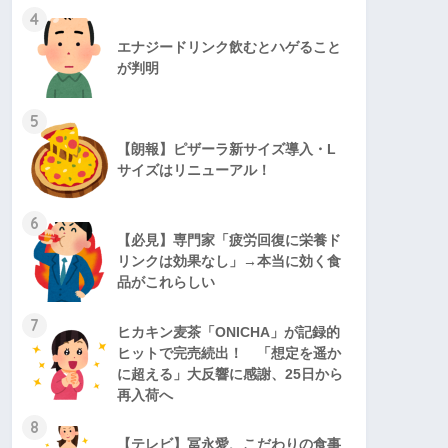
4
エナジードリンク飲むとハゲること
が判明
5
【朗報】ピザーラ新サイズ導入・L
サイズはリニューアル！
6
【必見】専門家「疲労回復に栄養ド
リンクは効果なし」→本当に効く食
品がこれらしい
7
ヒカキン麦茶「ONICHA」が記録的
ヒットで完売続出！ 「想定を遥か
に超える」大反響に感謝、25日から
再入荷へ
8
【テレビ】冨永愛、こだわりの食事