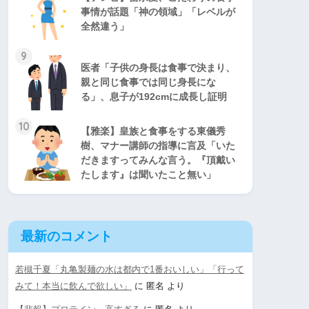
事情が話題「神の領域」「レベルが
全然違う」
9
医者「子供の身長は食事で決まり、
親と同じ食事では同じ身長にな
る」、息子が192cmに成長し証明
10
【雅楽】皇族と食事をする東儀秀
樹、マナー講師の指導に言及「いた
だきますってみんな言う。『頂戴い
たします』は聞いたこと無い」
最新のコメント
若槻千夏「丸亀製麺の水は都内で1番おいしい」「行って
みて！本当に飲んで欲しい」
に
匿名
より