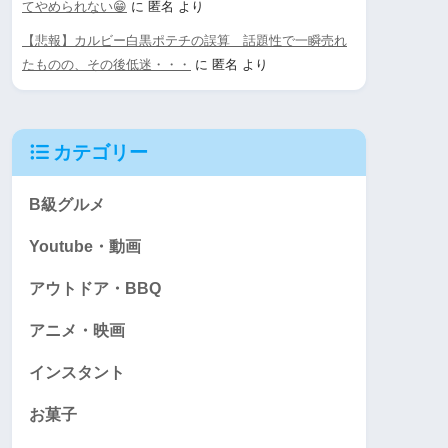
てやめられない😁
に
匿名
より
【悲報】カルビー白黒ポテチの誤算 話題性で一瞬売れ
たものの、その後低迷・・・
に
匿名
より
カテゴリー
B級グルメ
Youtube・動画
アウトドア・BBQ
アニメ・映画
インスタント
お菓子