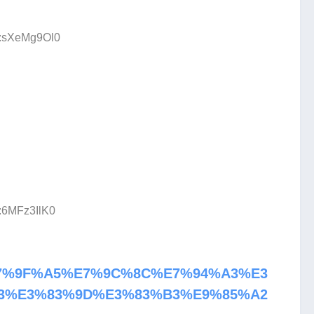
D:sXeMg9Ol0
D:6MFz3IlK0
8%E7%9F%A5%E7%9C%8C%E7%94%A3%E3
3%E3%83%9D%E3%83%B3%E9%85%A2