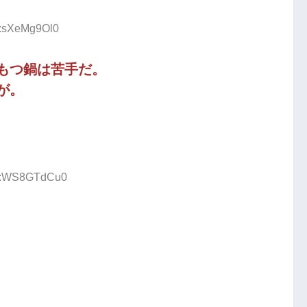
D:sXeMg9Ol0
もつ鍋は苦手だ。
が。
ID:WS8GTdCu0