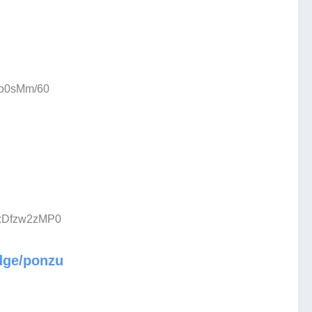
:Io0sMm/60
D:Dfzw2zMP0
dge/ponzu