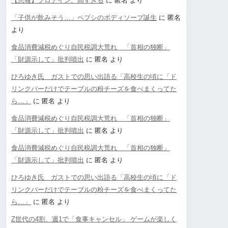
【悲報】プロテイン、高すぎる
に
匿名
より
「子供が飲みそう…」ペプシのボディソープ誕生
に
匿名
より
食品消費減税めぐり自民税調大荒れ 「首相の独断」
「財源示して」批判噴出
に
匿名
より
ひろゆき氏 ガストでの思い出語る「高校生の頃に「ド
リンクバーだけでテーブルの粉チーズを食べまくってた
ら…」
に
匿名
より
食品消費減税めぐり自民税調大荒れ 「首相の独断」
「財源示して」批判噴出
に
匿名
より
食品消費減税めぐり自民税調大荒れ 「首相の独断」
「財源示して」批判噴出
に
匿名
より
ひろゆき氏 ガストでの思い出語る「高校生の頃に「ド
リンクバーだけでテーブルの粉チーズを食べまくってた
ら…」
に
匿名
より
Z世代の4割、週1で「食事キャンセル」 ゲームが楽しく