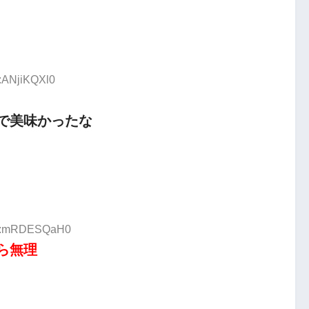
D:ANjiKQXl0
で美味かったな
 ID:mRDESQaH0
ら無理