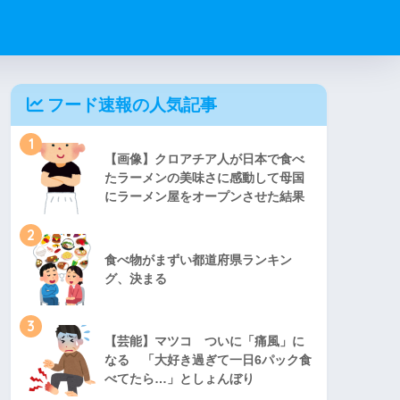
フード速報の人気記事
1
【画像】クロアチア人が日本で食べ
たラーメンの美味さに感動して母国
にラーメン屋をオープンさせた結果
2
食べ物がまずい都道府県ランキン
グ、決まる
3
【芸能】マツコ ついに「痛風」に
なる 「大好き過ぎて一日6パック食
べてたら…」としょんぼり