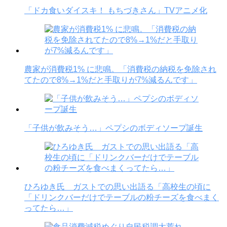
「ドカ食いダイスキ！ もちづきさん」TVアニメ化
農家が消費税1% に悲鳴。「消費税の納税を免除され
てたので8%→1%だと手取りが7%減るんです」
「子供が飲みそう…」ペプシのボディソープ誕生
ひろゆき氏 ガストでの思い出語る「高校生の頃に
「ドリンクバーだけでテーブルの粉チーズを食べまく
ってたら…」