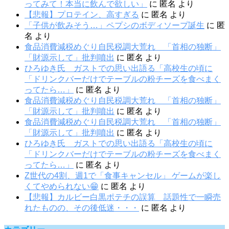
ってみて！本当に飲んで欲しい」
に
匿名
より
【悲報】プロテイン、高すぎる
に
匿名
より
「子供が飲みそう…」ペプシのボディソープ誕生
に
匿
名
より
食品消費減税めぐり自民税調大荒れ 「首相の独断」
「財源示して」批判噴出
に
匿名
より
ひろゆき氏 ガストでの思い出語る「高校生の頃に
「ドリンクバーだけでテーブルの粉チーズを食べまく
ってたら…」
に
匿名
より
食品消費減税めぐり自民税調大荒れ 「首相の独断」
「財源示して」批判噴出
に
匿名
より
食品消費減税めぐり自民税調大荒れ 「首相の独断」
「財源示して」批判噴出
に
匿名
より
ひろゆき氏 ガストでの思い出語る「高校生の頃に
「ドリンクバーだけでテーブルの粉チーズを食べまく
ってたら…」
に
匿名
より
Z世代の4割、週1で「食事キャンセル」 ゲームが楽し
くてやめられない😁
に
匿名
より
【悲報】カルビー白黒ポテチの誤算 話題性で一瞬売
れたものの、その後低迷・・・
に
匿名
より