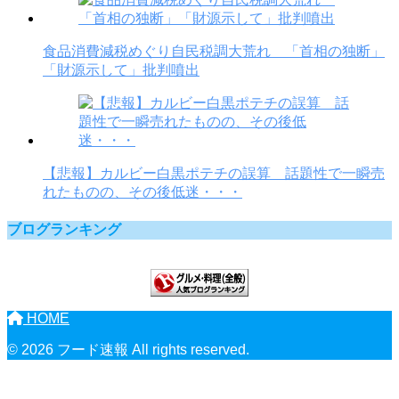
食品消費減税めぐり自民税調大荒れ 「首相の独断」
「財源示して」批判噴出
【悲報】カルビー白黒ポテチの誤算 話題性で一瞬売
れたものの、その後低迷・・・
ブログランキング
HOME
© 2026 フード速報 All rights reserved.