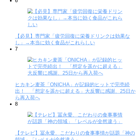
6
【必見】専門家「疲労回復に栄養ドリンクは効果な
し」→本当に効く食品がこれらしい
7
ヒカキン麦茶「ONICHA」が記録的ヒットで完売続
出！ 「想定を遥かに超える」大反響に感謝、25日か
ら再入荷へ
8
【テレビ】冨永愛、こだわりの食事事情が話題「神の
領域」「レベルが全然違う」