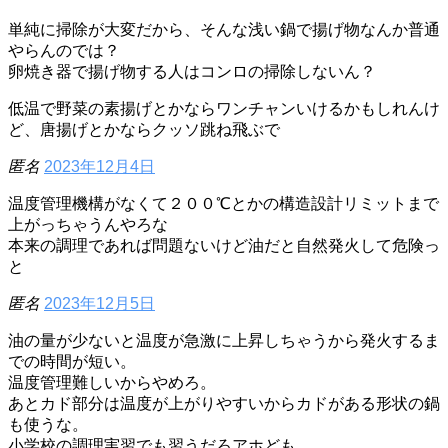
単純に掃除が大変だから、そんな浅い鍋で揚げ物なんか普通
やらんのでは？
卵焼き器で揚げ物する人はコンロの掃除しないん？
低温で野菜の素揚げとかならワンチャンいけるかもしれんけ
ど、唐揚げとかならクッソ跳ね飛ぶで
匿名
2023年12月4日
温度管理機構がなくて２００℃とかの構造設計リミットまで
上がっちゃうんやろな
本来の調理であれば問題ないけど油だと自然発火して危険っ
と
匿名
2023年12月5日
油の量が少ないと温度が急激に上昇しちゃうから発火するま
での時間が短い。
温度管理難しいからやめろ。
あとカド部分は温度が上がりやすいからカドがある形状の鍋
も使うな。
小学校の調理実習でも習うだろアホども