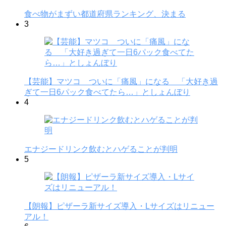
食べ物がまずい都道府県ランキング、決まる
3
【芸能】マツコ ついに「痛風」になる 「大好き過
ぎて一日6パック食べてたら…」としょんぼり
4
エナジードリンク飲むとハゲることが判明
5
【朗報】ピザーラ新サイズ導入・Lサイズはリニュー
アル！