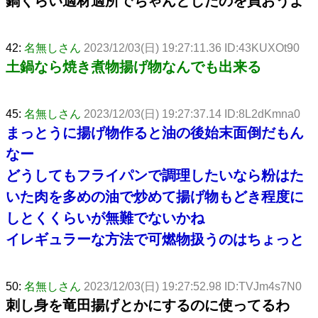
鍋くらい適材適所でちゃんとしたのを買おうよ
42:
名無しさん
2023/12/03(日) 19:27:11.36 ID:43KUXOt90
土鍋なら焼き煮物揚げ物なんでも出来る
45:
名無しさん
2023/12/03(日) 19:27:37.14 ID:8L2dKmna0
まっとうに揚げ物作ると油の後始末面倒だもん
なー
どうしてもフライパンで調理したいなら粉はた
いた肉を多めの油で炒めて揚げ物もどき程度に
しとくくらいが無難でないかね
イレギュラーな方法で可燃物扱うのはちょっと
50:
名無しさん
2023/12/03(日) 19:27:52.98 ID:TVJm4s7N0
刺し身を竜田揚げとかにするのに使ってるわ