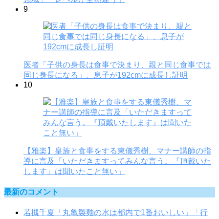
9
医者「子供の身長は食事で決まり、親と同じ食事では
同じ身長になる」、息子が192cmに成長し証明
10
【雅楽】皇族と食事をする東儀秀樹、マナー講師の指
導に言及「いただきますってみんな言う。『頂戴いた
します』は聞いたこと無い」
最新のコメント
若槻千夏「丸亀製麺の水は都内で1番おいしい」「行