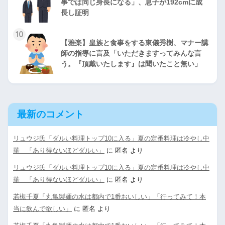
事では同じ身長になる」、息子が192cmに成
長し証明
10
【雅楽】皇族と食事をする東儀秀樹、マナー講
師の指導に言及「いただきますってみんな言
う。『頂戴いたします』は聞いたこと無い」
最新のコメント
リュウジ氏「ダルい料理トップ10に入る」夏の定番料理は冷やし中
華 「あり得ないほどダルい」
に
匿名
より
リュウジ氏「ダルい料理トップ10に入る」夏の定番料理は冷やし中
華 「あり得ないほどダルい」
に
匿名
より
若槻千夏「丸亀製麺の水は都内で1番おいしい」「行ってみて！本
当に飲んで欲しい」
に
匿名
より