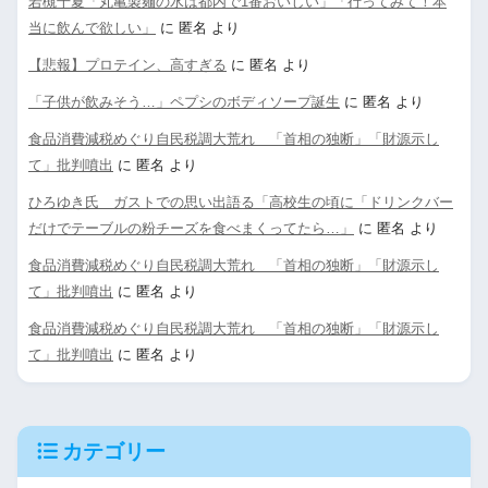
若槻千夏「丸亀製麺の水は都内で1番おいしい」「行ってみて！本
当に飲んで欲しい」
に
匿名
より
【悲報】プロテイン、高すぎる
に
匿名
より
「子供が飲みそう…」ペプシのボディソープ誕生
に
匿名
より
食品消費減税めぐり自民税調大荒れ 「首相の独断」「財源示し
て」批判噴出
に
匿名
より
ひろゆき氏 ガストでの思い出語る「高校生の頃に「ドリンクバー
だけでテーブルの粉チーズを食べまくってたら…」
に
匿名
より
食品消費減税めぐり自民税調大荒れ 「首相の独断」「財源示し
て」批判噴出
に
匿名
より
食品消費減税めぐり自民税調大荒れ 「首相の独断」「財源示し
て」批判噴出
に
匿名
より
カテゴリー