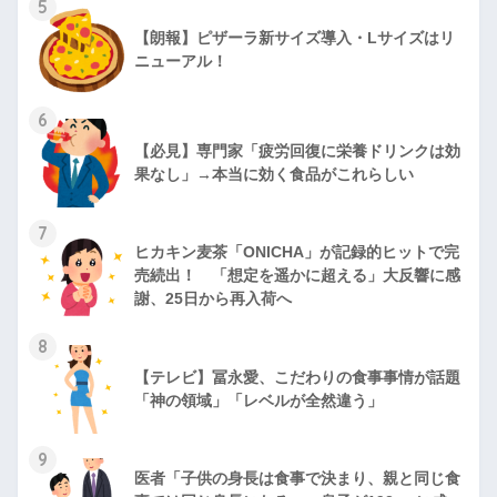
5
【朗報】ピザーラ新サイズ導入・Lサイズはリ
ニューアル！
6
【必見】専門家「疲労回復に栄養ドリンクは効
果なし」→本当に効く食品がこれらしい
7
ヒカキン麦茶「ONICHA」が記録的ヒットで完
売続出！ 「想定を遥かに超える」大反響に感
謝、25日から再入荷へ
8
【テレビ】冨永愛、こだわりの食事事情が話題
「神の領域」「レベルが全然違う」
9
医者「子供の身長は食事で決まり、親と同じ食