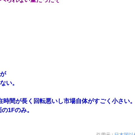
が
ない。
滞在時間が長く回転悪いし市場自体がすごく小さい
の1Fのみ。
引用元 :
日本国以外