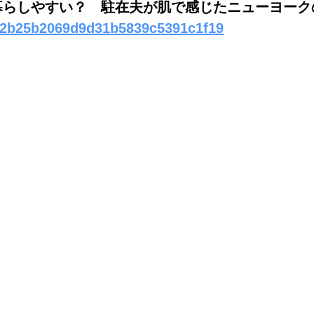
に暮らしやすい？ 駐在夫が肌で感じたニューヨーク
37a2b25b2069d9d31b5839c5391c1f19