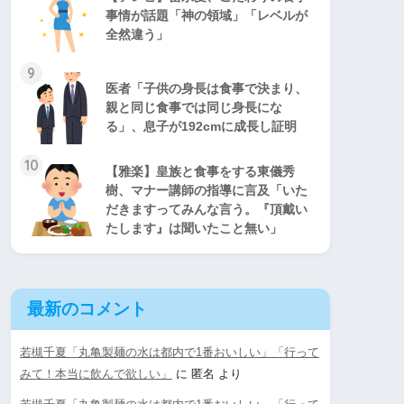
事情が話題「神の領域」「レベルが
全然違う」
9
医者「子供の身長は食事で決まり、
親と同じ食事では同じ身長にな
る」、息子が192cmに成長し証明
10
【雅楽】皇族と食事をする東儀秀
樹、マナー講師の指導に言及「いた
だきますってみんな言う。『頂戴い
たします』は聞いたこと無い」
最新のコメント
若槻千夏「丸亀製麺の水は都内で1番おいしい」「行って
みて！本当に飲んで欲しい」
に
匿名
より