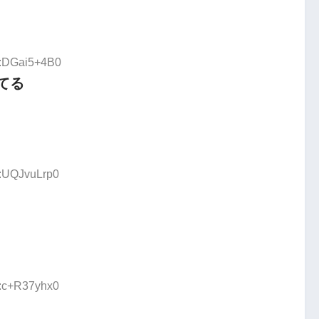
D:DGai5+4B0
てる
D:UQJvuLrp0
D:c+R37yhx0