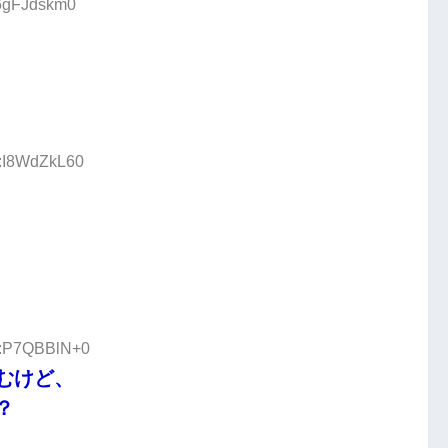
:6gFJdskm0
D:I8WdZkL60
ID:P7QBBlN+0
むけど、
？