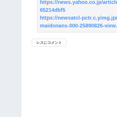
https://news.yahoo.co.jp/arti
65214dbf5
https://newsatcl-pctr.c.yimg.j
maidonans-000-25890826-view.
レスにコメント