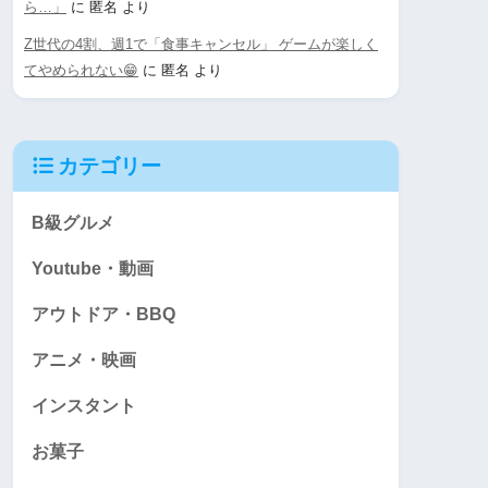
ら…」
に
匿名
より
Z世代の4割、週1で「食事キャンセル」 ゲームが楽しく
てやめられない😁
に
匿名
より
カテゴリー
B級グルメ
Youtube・動画
アウトドア・BBQ
アニメ・映画
インスタント
お菓子