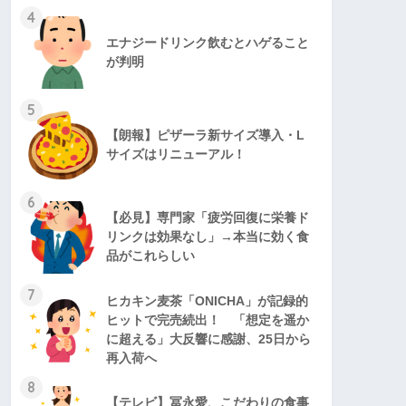
4
エナジードリンク飲むとハゲること
が判明
5
【朗報】ピザーラ新サイズ導入・L
サイズはリニューアル！
6
【必見】専門家「疲労回復に栄養ド
リンクは効果なし」→本当に効く食
品がこれらしい
7
ヒカキン麦茶「ONICHA」が記録的
ヒットで完売続出！ 「想定を遥か
に超える」大反響に感謝、25日から
再入荷へ
8
【テレビ】冨永愛、こだわりの食事