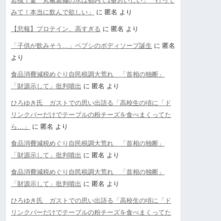
若槻千夏「丸亀製麺の水は都内で1番おいしい」「行って
みて！本当に飲んで欲しい」
に
匿名
より
【悲報】プロテイン、高すぎる
に
匿名
より
「子供が飲みそう…」ペプシのボディソープ誕生
に
匿名
より
食品消費減税めぐり自民税調大荒れ 「首相の独断」
「財源示して」批判噴出
に
匿名
より
ひろゆき氏 ガストでの思い出語る「高校生の頃に「ド
リンクバーだけでテーブルの粉チーズを食べまくってた
ら…」
に
匿名
より
食品消費減税めぐり自民税調大荒れ 「首相の独断」
「財源示して」批判噴出
に
匿名
より
食品消費減税めぐり自民税調大荒れ 「首相の独断」
「財源示して」批判噴出
に
匿名
より
ひろゆき氏 ガストでの思い出語る「高校生の頃に「ド
リンクバーだけでテーブルの粉チーズを食べまくってた