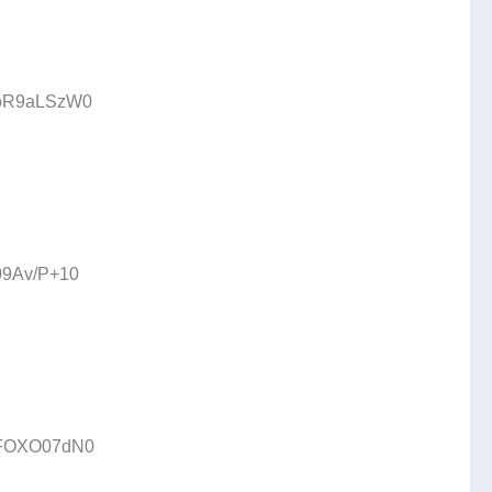
D:oR9aLSzW0
:09Av/P+10
D:FOXO07dN0