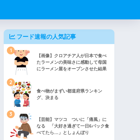
フード速報の人気記事
1
【画像】クロアチア人が日本で食べ
たラーメンの美味さに感動して母国
にラーメン屋をオープンさせた結果
2
食べ物がまずい都道府県ランキン
グ、決まる
3
【芸能】マツコ ついに「痛風」に
なる 「大好き過ぎて一日6パック食
べてたら…」としょんぼり