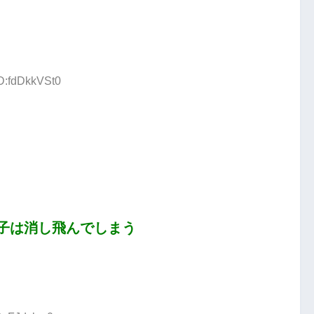
ID:fdDkkVSt0
子は消し飛んでしまう