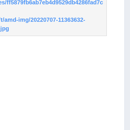
cles/ff5879fb6ab7eb4d9529db4286fad7c
p/t/amd-img/20220707-11363632-
jpg