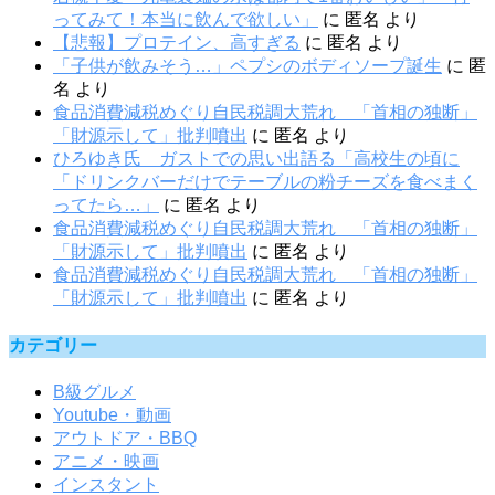
ってみて！本当に飲んで欲しい」
に
匿名
より
【悲報】プロテイン、高すぎる
に
匿名
より
「子供が飲みそう…」ペプシのボディソープ誕生
に
匿
名
より
食品消費減税めぐり自民税調大荒れ 「首相の独断」
「財源示して」批判噴出
に
匿名
より
ひろゆき氏 ガストでの思い出語る「高校生の頃に
「ドリンクバーだけでテーブルの粉チーズを食べまく
ってたら…」
に
匿名
より
食品消費減税めぐり自民税調大荒れ 「首相の独断」
「財源示して」批判噴出
に
匿名
より
食品消費減税めぐり自民税調大荒れ 「首相の独断」
「財源示して」批判噴出
に
匿名
より
カテゴリー
B級グルメ
Youtube・動画
アウトドア・BBQ
アニメ・映画
インスタント