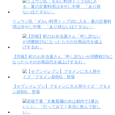
リュウジ氏「ダルい料理トップ10に入る」夏の定番料
理は冷やし中華 「あり得ないほどダルい」
【悲報】町のお弁当屋さん「申し訳ないが消費税1%に
なったらその分商品代を値上げするわ」
【セブンイレブン】ブタメンに大人用サイズ「ブタメ
ン超BIG」登場