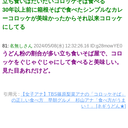
立ち食いはだいたいコロッケそば食べる
30年以上前に箱根そばで食べたシンプルなカレ
ーコロッケが美味かったからそれ以来コロッケ
にしてる
81:
名無しさん
2024/05/08(水) 12:32:26.16 ID:g28mowYE0
うどん粉の割合が多い立ち食いそば屋で、コロ
ッケをぐじゃぐじゃにして食べると美味しい。
見た目あれだけど。
引用元 :
【女子アナ】TBS篠原梨菜アナの「コロッケそば」
の正しい食べ方 早朝グルメ 杉山アナ「食べ方がうま
い！」 [ネギうどん★]