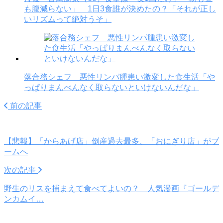
も腹減らない」 1日3食誰が決めたの？「それが正し
いリズムって絶対うそ」
落合務シェフ 悪性リンパ腫患い激変した食生活「や
っぱりまんべんなく取らないといけないんだな」
前の記事
【悲報】「からあげ店」倒産過去最多、「おにぎり店」がブ
ームへ
次の記事
野生のリスを捕まえて食べてよいの？ 人気漫画『ゴールデ
ンカムイ…