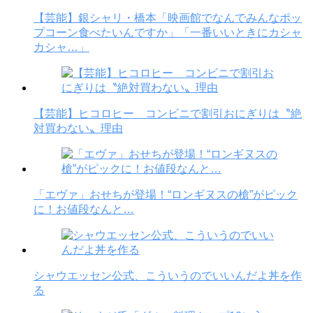
【芸能】銀シャリ・橋本「映画館でなんでみんなポッ
プコーン食べたいんですか」「一番いいときにカシャ
カシャ…」
【芸能】ヒコロヒー コンビニで割引おにぎりは〝絶
対買わない〟理由
「エヴァ」おせちが登場！“ロンギヌスの槍”がピック
に！お値段なんと…
シャウエッセン公式、こういうのでいいんだよ丼を作
る