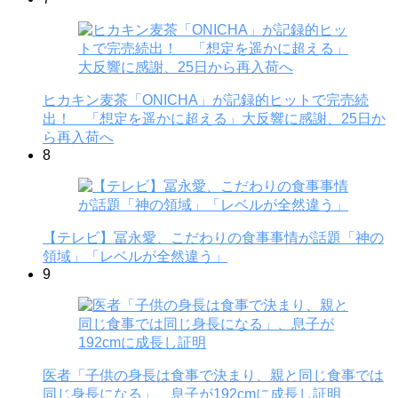
ヒカキン麦茶「ONICHA」が記録的ヒットで完売続
出！ 「想定を遥かに超える」大反響に感謝、25日か
ら再入荷へ
8
【テレビ】冨永愛、こだわりの食事事情が話題「神の
領域」「レベルが全然違う」
9
医者「子供の身長は食事で決まり、親と同じ食事では
同じ身長になる」、息子が192cmに成長し証明