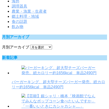
海外
調理器具
農業・漁業・生産者
郷土料理・地域
食の話題
飲み物
月別アーカイブ
月別アーカイブ
新着記事
バーガーキング、超大型チーズバーガー発売。総カロ
リー約1656kcal 単品2490円