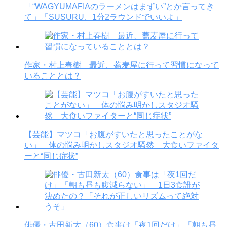
「“WAGYUMAFIAのラーメンはまずい”とか言ってき
て」「SUSURU、1分2ラウンドでいいよ」
作家・村上春樹 最近、蕎麦屋に行って習慣になって
いることとは？
【芸能】マツコ「お腹がすいたと思ったことがな
い」 体の悩み明かしスタジオ騒然 大食いファイタ
ーと“同じ症状”
俳優・古田新太（60）食事は「夜1回だけ」「朝も昼