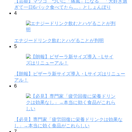
【芸能】マツコ ついに「痛風」になる 「大好き過
ぎて一日6パック食べてたら…」としょんぼり
4
エナジードリンク飲むとハゲることが判明
5
【朗報】ピザーラ新サイズ導入・Lサイズはリニュー
アル！
6
【必見】専門家「疲労回復に栄養ドリンクは効果な
し」→本当に効く食品がこれらしい
7