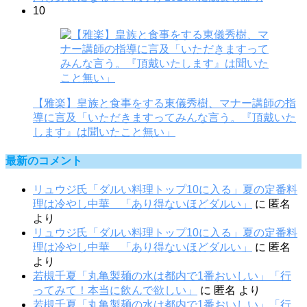
10
【雅楽】皇族と食事をする東儀秀樹、マナー講師の指
導に言及「いただきますってみんな言う。『頂戴いた
します』は聞いたこと無い」
最新のコメント
リュウジ氏「ダルい料理トップ10に入る」夏の定番料
理は冷やし中華 「あり得ないほどダルい」
に
匿名
より
リュウジ氏「ダルい料理トップ10に入る」夏の定番料
理は冷やし中華 「あり得ないほどダルい」
に
匿名
より
若槻千夏「丸亀製麺の水は都内で1番おいしい」「行
ってみて！本当に飲んで欲しい」
に
匿名
より
若槻千夏「丸亀製麺の水は都内で1番おいしい」「行