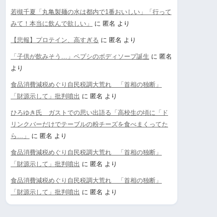
若槻千夏「丸亀製麺の水は都内で1番おいしい」「行って
みて！本当に飲んで欲しい」
に
匿名
より
【悲報】プロテイン、高すぎる
に
匿名
より
「子供が飲みそう…」ペプシのボディソープ誕生
に
匿名
より
食品消費減税めぐり自民税調大荒れ 「首相の独断」
「財源示して」批判噴出
に
匿名
より
ひろゆき氏 ガストでの思い出語る「高校生の頃に「ド
リンクバーだけでテーブルの粉チーズを食べまくってた
ら…」
に
匿名
より
食品消費減税めぐり自民税調大荒れ 「首相の独断」
「財源示して」批判噴出
に
匿名
より
食品消費減税めぐり自民税調大荒れ 「首相の独断」
「財源示して」批判噴出
に
匿名
より