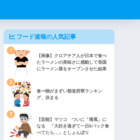
フード速報の人気記事
1
【画像】クロアチア人が日本で食べ
たラーメンの美味さに感動して母国
にラーメン屋をオープンさせた結果
2
食べ物がまずい都道府県ランキン
グ、決まる
3
【芸能】マツコ ついに「痛風」に
なる 「大好き過ぎて一日6パック食
べてたら…」としょんぼり