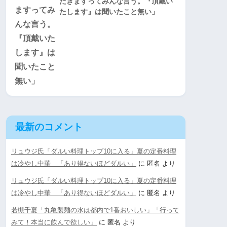
だきますってみんな言う。『頂戴い
たします』は聞いたこと無い」
最新のコメント
リュウジ氏「ダルい料理トップ10に入る」夏の定番料理
は冷やし中華 「あり得ないほどダルい」
に
匿名
より
リュウジ氏「ダルい料理トップ10に入る」夏の定番料理
は冷やし中華 「あり得ないほどダルい」
に
匿名
より
若槻千夏「丸亀製麺の水は都内で1番おいしい」「行って
みて！本当に飲んで欲しい」
に
匿名
より