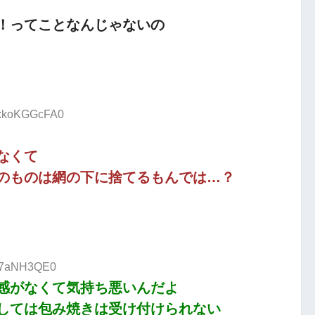
！ってことなんじゃないの
ID:koKGGcFA0
なくて
のものは網の下に捨てるもんでは…？
:j7aNH3QE0
感がなくて気持ち悪いんだよ
しては包み焼きは受け付けられない