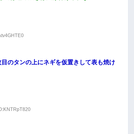
:Atv4GHTE0
枚目のタンの上にネギを仮置きして表も焼け
 ID:KNTRpT820