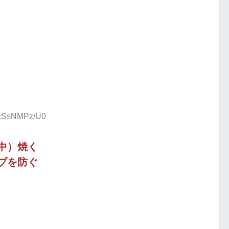
ID:SsNMPz/U0
中）焼く
ブを防ぐ