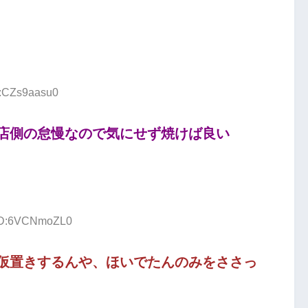
D:CZs9aasu0
店側の怠慢なので気にせず焼けば良い
 ID:6VCNmoZL0
仮置きするんや、ほいでたんのみをささっ