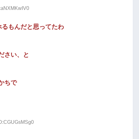
ID:aNXMKwIV0
べるもんだと思ってたわ
ださい、と
かちで
8 ID:CGUGsMSg0