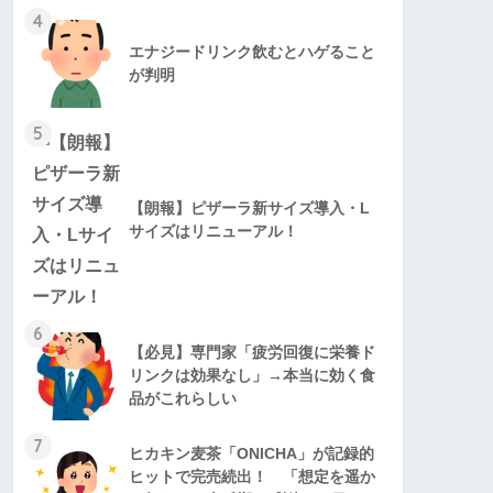
4
エナジードリンク飲むとハゲること
が判明
5
【朗報】ピザーラ新サイズ導入・L
サイズはリニューアル！
6
【必見】専門家「疲労回復に栄養ド
リンクは効果なし」→本当に効く食
品がこれらしい
7
ヒカキン麦茶「ONICHA」が記録的
ヒットで完売続出！ 「想定を遥か