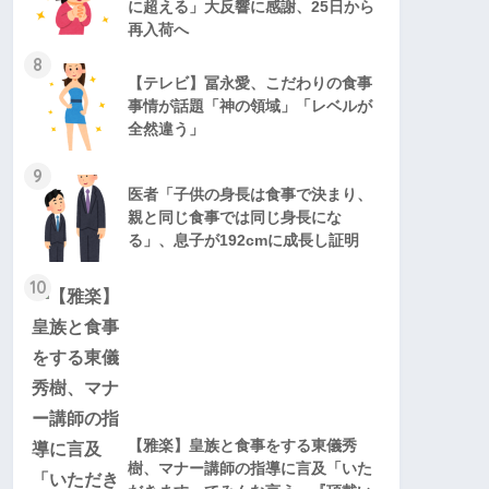
に超える」大反響に感謝、25日から
再入荷へ
8
【テレビ】冨永愛、こだわりの食事
事情が話題「神の領域」「レベルが
全然違う」
9
医者「子供の身長は食事で決まり、
親と同じ食事では同じ身長にな
る」、息子が192cmに成長し証明
10
【雅楽】皇族と食事をする東儀秀
樹、マナー講師の指導に言及「いた