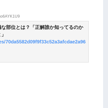
D:go6AYK1U9
儀な部位とは？「正解誰か知ってるのか
よ」
cles/70da5582d09f9f33c52a3afcdae2a96