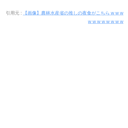
引用元 :
【画像】農林水産省の推しの夜食がこちら w w w
w w w w w w w w