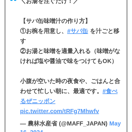
＼お湯を注ぐだけ！／
【サバ缶味噌汁の作り方】
①お椀を用意し、
#サバ缶
を汁ごと移
す
②お湯と味噌を適量入れる（味噌がな
ければ塩や醤油で味をつけてもOK）
小腹が空いた時の夜食や、ごはんと合
わせて忙しい朝に、最適です。
#食べ
るぜニッポン
pic.twitter.com/tRFg7Mhwfv
— 農林水産省 (@MAFF_JAPAN)
May