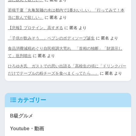
若槻千夏「丸亀製麺の水は都内で1番おいしい」「行ってみて！本
当に飲んで欲しい」
に
匿名
より
【悲報】プロテイン、高すぎる
に
匿名
より
「子供が飲みそう…」ペプシのボディソープ誕生
に
匿名
より
食品消費減税めぐり自民税調大荒れ 「首相の独断」「財源示し
て」批判噴出
に
匿名
より
ひろゆき氏 ガストでの思い出語る「高校生の頃に「ドリンクバー
だけでテーブルの粉チーズを食べまくってたら…」
に
匿名
より
カテゴリー
B級グルメ
Youtube・動画