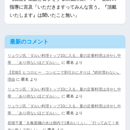
指導に言及「いただきますってみんな言う。『頂戴
いたします』は聞いたこと無い」
最新のコメント
リュウジ氏「ダルい料理トップ10に入る」夏の定番料理は冷やし中
華 「あり得ないほどダルい」
に
匿名
より
【芸能】ヒコロヒー コンビニで割引おにぎりは〝絶対買わない〟
理由
に
匿名
より
リュウジ氏「ダルい料理トップ10に入る」夏の定番料理は冷やし中
華 「あり得ないほどダルい」
に
匿名
より
リュウジ氏「ダルい料理トップ10に入る」夏の定番料理は冷やし中
華 「あり得ないほどダルい」
に
匿名
より
若槻千夏「丸亀製麺の水は都内で1番おいしい」「行ってみて！本
当に飲んで欲しい」
に
匿名
より