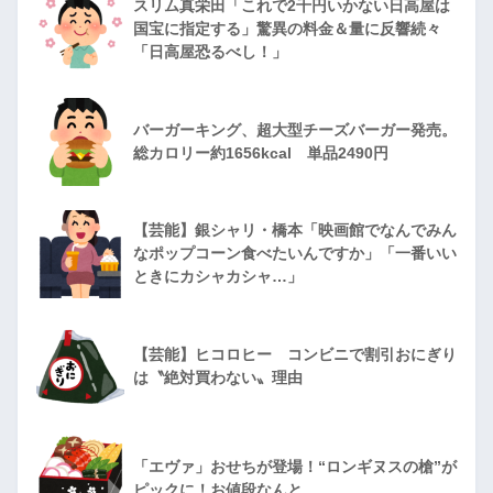
スリム真栄田「これで2千円いかない日高屋は
国宝に指定する」驚異の料金＆量に反響続々
「日高屋恐るべし！」
バーガーキング、超大型チーズバーガー発売。
総カロリー約1656kcal 単品2490円
【芸能】銀シャリ・橋本「映画館でなんでみん
なポップコーン食べたいんですか」「一番いい
ときにカシャカシャ…」
【芸能】ヒコロヒー コンビニで割引おにぎり
は〝絶対買わない〟理由
「エヴァ」おせちが登場！“ロンギヌスの槍”が
ピックに！お値段なんと…