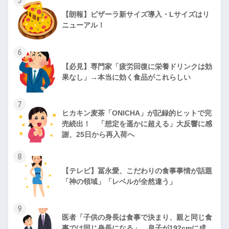
5
【朗報】ピザーラ新サイズ導入・Lサイズはリ
ニューアル！
6
【必見】専門家「疲労回復に栄養ドリンクは効
果なし」→本当に効く食品がこれらしい
7
ヒカキン麦茶「ONICHA」が記録的ヒットで完
売続出！ 「想定を遥かに超える」大反響に感
謝、25日から再入荷へ
8
【テレビ】冨永愛、こだわりの食事事情が話題
「神の領域」「レベルが全然違う」
9
医者「子供の身長は食事で決まり、親と同じ食
事では同じ身長になる」、息子が192cmに成