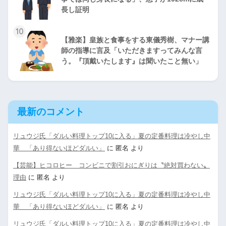
長し証明
10
【雅楽】皇族と食事をする東儀秀樹、マナー講
師の指導に言及「いただきますってみんな言
う。『頂戴いたします』は聞いたこと無い」
最新のコメント
リュウジ氏「ダルい料理トップ10に入る」夏の定番料理は冷やし中
華 「あり得ないほどダルい」
に
匿名
より
【芸能】ヒコロヒー コンビニで割引おにぎりは〝絶対買わない〟
理由
に
匿名
より
リュウジ氏「ダルい料理トップ10に入る」夏の定番料理は冷やし中
華 「あり得ないほどダルい」
に
匿名
より
リュウジ氏「ダルい料理トップ10に入る」夏の定番料理は冷やし中