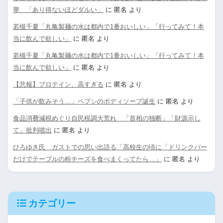
華 「あり得ないほどダルい」
に
匿名
より
若槻千夏「丸亀製麺の水は都内で1番おいしい」「行ってみて！本
当に飲んで欲しい」
に
匿名
より
若槻千夏「丸亀製麺の水は都内で1番おいしい」「行ってみて！本
当に飲んで欲しい」
に
匿名
より
【悲報】プロテイン、高すぎる
に
匿名
より
「子供が飲みそう…」ペプシのボディソープ誕生
に
匿名
より
食品消費減税めぐり自民税調大荒れ 「首相の独断」「財源示し
て」批判噴出
に
匿名
より
ひろゆき氏 ガストでの思い出語る「高校生の頃に「ドリンクバー
だけでテーブルの粉チーズを食べまくってたら…」
に
匿名
より
カテゴリー