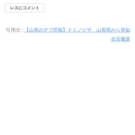
レスにコメント
引用元 :
【山形のデブ悲報】ドミノピザ、山形県から突如
全店撤退