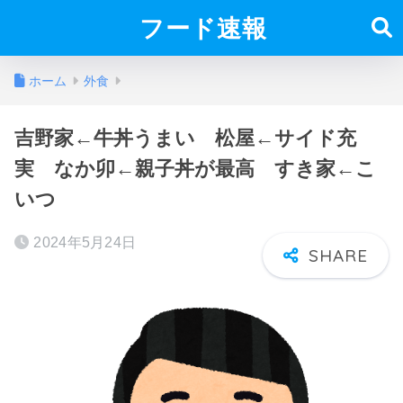
フード速報
ホーム
外食
吉野家←牛丼うまい 松屋←サイド充
実 なか卯←親子丼が最高 すき家←こ
いつ
2024年5月24日