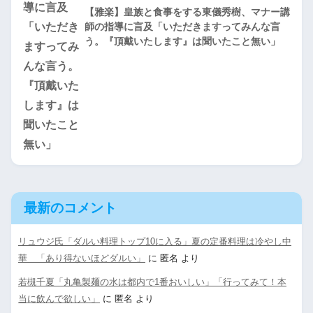
【雅楽】皇族と食事をする東儀秀樹、マナー講
師の指導に言及「いただきますってみんな言
う。『頂戴いたします』は聞いたこと無い」
最新のコメント
リュウジ氏「ダルい料理トップ10に入る」夏の定番料理は冷やし中
華 「あり得ないほどダルい」
に
匿名
より
若槻千夏「丸亀製麺の水は都内で1番おいしい」「行ってみて！本
当に飲んで欲しい」
に
匿名
より