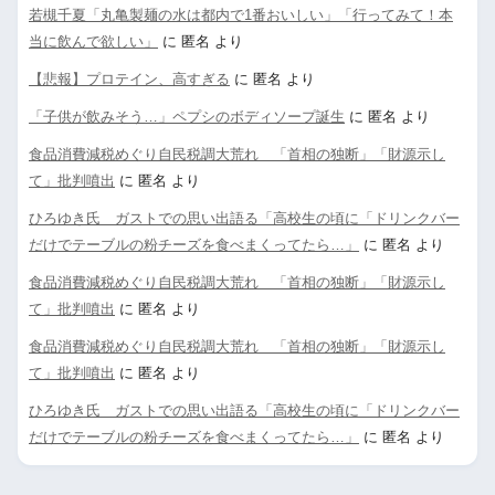
若槻千夏「丸亀製麺の水は都内で1番おいしい」「行ってみて！本
当に飲んで欲しい」
に
匿名
より
【悲報】プロテイン、高すぎる
に
匿名
より
「子供が飲みそう…」ペプシのボディソープ誕生
に
匿名
より
食品消費減税めぐり自民税調大荒れ 「首相の独断」「財源示し
て」批判噴出
に
匿名
より
ひろゆき氏 ガストでの思い出語る「高校生の頃に「ドリンクバー
だけでテーブルの粉チーズを食べまくってたら…」
に
匿名
より
食品消費減税めぐり自民税調大荒れ 「首相の独断」「財源示し
て」批判噴出
に
匿名
より
食品消費減税めぐり自民税調大荒れ 「首相の独断」「財源示し
て」批判噴出
に
匿名
より
ひろゆき氏 ガストでの思い出語る「高校生の頃に「ドリンクバー
だけでテーブルの粉チーズを食べまくってたら…」
に
匿名
より