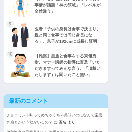
事情が話題「神の領域」「レベルが
全然違う」
9
医者「子供の身長は食事で決まり、
親と同じ食事では同じ身長にな
る」、息子が192cmに成長し証明
10
【雅楽】皇族と食事をする東儀秀
樹、マナー講師の指導に言及「いた
だきますってみんな言う。『頂戴い
たします』は聞いたこと無い」
最新のコメント
チョコミント味ってめちゃくちゃ美味いのになんで歯磨
き粉とかいう奴がいるの？
に
匿名
より