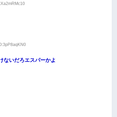
ID:Xa2mRMc10
 ID:3pP8aqKN0
けないだろエスパーかよ