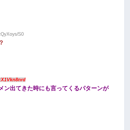
D:QyXoys/S0
？
:X1Vkn8nrd
メン出てきた時にも言ってくるパターンが