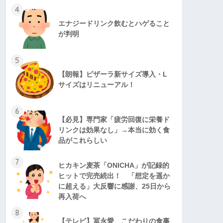
4
エナジードリンク飲むとハゲること
が判明
5
【朗報】ピザーラ新サイズ導入・L
サイズはリニューアル！
6
【必見】専門家「疲労回復に栄養ド
リンクは効果なし」→本当に効く食
品がこれらしい
7
ヒカキン麦茶「ONICHA」が記録的
ヒットで完売続出！ 「想定を遥か
に超える」大反響に感謝、25日から
再入荷へ
8
【テレビ】冨永愛、こだわりの食事