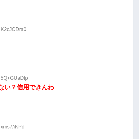
D:K2cJCDra0
ID:5Q+GUaDIp
ない？信用できんわ
D:xms7/iKPd