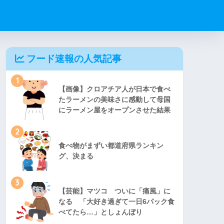
フード速報の人気記事
1
【画像】クロアチア人が日本で食べ
たラーメンの美味さに感動して母国
にラーメン屋をオープンさせた結果
2
食べ物がまずい都道府県ランキン
グ、決まる
3
【芸能】マツコ ついに「痛風」に
なる 「大好き過ぎて一日6パック食
べてたら…」としょんぼり