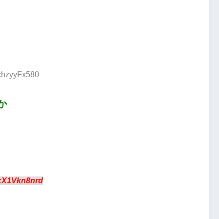
D:hzyyFx580
か
:X1Vkn8nrd