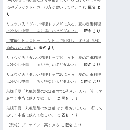
伊勢海老は高級品だから珍重されているだけで味は車海
老やブラックタイガーの方が旨いってマジ？
に
匿名
よ
り
リュウジ氏「ダルい料理トップ10に入る」夏の定番料理
は冷やし中華 「あり得ないほどダルい」
に
匿名
より
【芸能】ヒコロヒー コンビニで割引おにぎりは〝絶対
買わない〟理由
に
匿名
より
リュウジ氏「ダルい料理トップ10に入る」夏の定番料理
は冷やし中華 「あり得ないほどダルい」
に
匿名
より
リュウジ氏「ダルい料理トップ10に入る」夏の定番料理
は冷やし中華 「あり得ないほどダルい」
に
匿名
より
若槻千夏「丸亀製麺の水は都内で1番おいしい」「行って
みて！本当に飲んで欲しい」
に
匿名
より
若槻千夏「丸亀製麺の水は都内で1番おいしい」「行って
みて！本当に飲んで欲しい」
に
匿名
より
【悲報】プロテイン、高すぎる
に
匿名
より