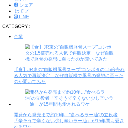
シェア
はてブ
LINE
CATEGORY :
企業
【食】JR東の“自販機豚骨スープ”コンポタの1.5倍売れ
る人気で再販決定 なぜ自販機で豚骨の発想に至った
のか聞いてみた
開発から発売まで約10年…“食べるラー油”の立役者
「辛そうで辛くない少し辛いラー油」が15年間も愛さ
れるワケ