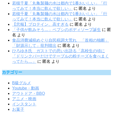
若槻千夏「丸亀製麺の水は都内で1番おいしい」「行
ってみて！本当に飲んで欲しい」
に
匿名
より
若槻千夏「丸亀製麺の水は都内で1番おいしい」「行
ってみて！本当に飲んで欲しい」
に
匿名
より
【悲報】プロテイン、高すぎる
に
匿名
より
「子供が飲みそう…」ペプシのボディソープ誕生
に
匿
名
より
食品消費減税めぐり自民税調大荒れ 「首相の独断」
「財源示して」批判噴出
に
匿名
より
ひろゆき氏 ガストでの思い出語る「高校生の頃に
「ドリンクバーだけでテーブルの粉チーズを食べまく
ってたら…」
に
匿名
より
カテゴリー
B級グルメ
Youtube・動画
アウトドア・BBQ
アニメ・映画
インスタント
お菓子