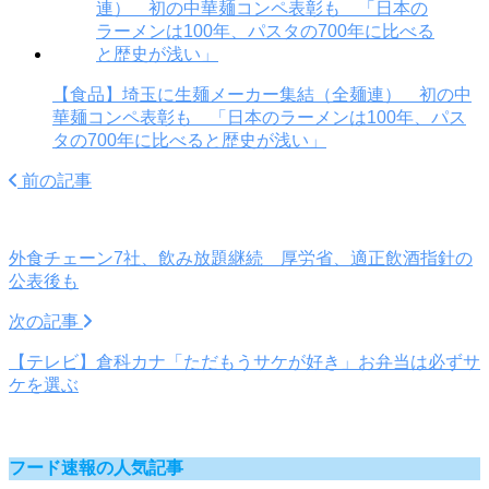
【食品】埼玉に生麺メーカー集結（全麺連） 初の中
華麺コンペ表彰も 「日本のラーメンは100年、パス
タの700年に比べると歴史が浅い」
前の記事
外食チェーン7社、飲み放題継続 厚労省、適正飲酒指針の
公表後も
次の記事
【テレビ】倉科カナ「ただもうサケが好き」お弁当は必ずサ
ケを選ぶ
フード速報の人気記事