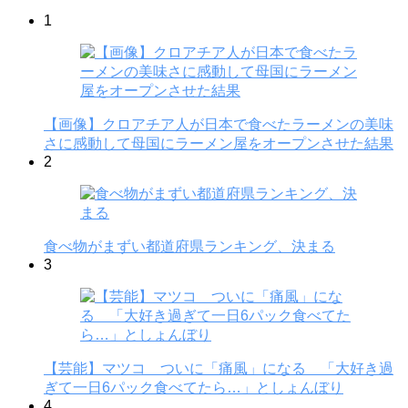
1
【画像】クロアチア人が日本で食べたラーメンの美味
さに感動して母国にラーメン屋をオープンさせた結果
2
食べ物がまずい都道府県ランキング、決まる
3
【芸能】マツコ ついに「痛風」になる 「大好き過
ぎて一日6パック食べてたら…」としょんぼり
4