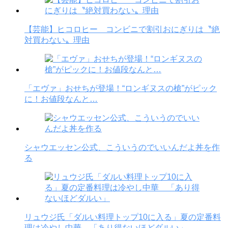
【芸能】ヒコロヒー コンビニで割引おにぎりは〝絶
対買わない〟理由
「エヴァ」おせちが登場！“ロンギヌスの槍”がピック
に！お値段なんと…
シャウエッセン公式、こういうのでいいんだよ丼を作
る
リュウジ氏「ダルい料理トップ10に入る」夏の定番料
理は冷やし中華 「あり得ないほどダルい」