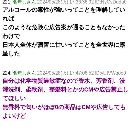
221:
名無しさん
2024/05/28(火) 17:36:36.92 ID:NyOvDudu0
アルコールの毒性が強いってことを理解してい
れば
このような危険な広告案が通ることもなかった
わけで
日本人全体が酒害に甘いってことを全世界に露
呈した
224:
名無しさん
2024/05/28(火) 17:47:06.52 ID:yUtVWqoo0
自分は化学物質過敏症なので香水、芳香剤、洗
濯洗剤、柔軟剤、整髪料とかのCMや広告禁止し
てほしい
無香料で匂いがほぼ0の商品はCMや広告しても
よいけど