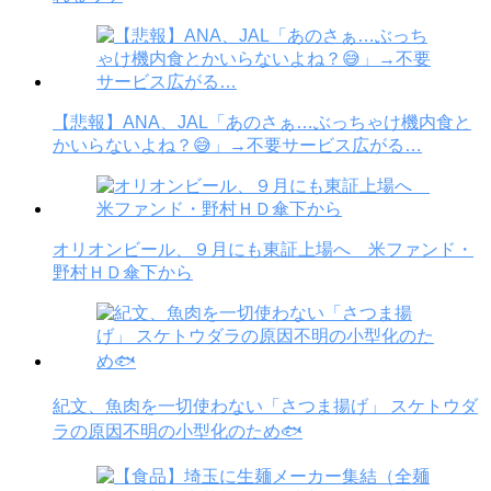
【悲報】ANA、JAL「あのさぁ…ぶっちゃけ機内食と
かいらないよね？😅」→不要サービス広がる…
オリオンビール、９月にも東証上場へ 米ファンド・
野村ＨＤ傘下から
紀文、魚肉を一切使わない「さつま揚げ」 スケトウダ
ラの原因不明の小型化のため🐟