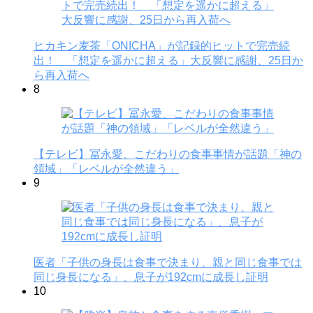
ヒカキン麦茶「ONICHA」が記録的ヒットで完売続
出！ 「想定を遥かに超える」大反響に感謝、25日か
ら再入荷へ
8
【テレビ】冨永愛、こだわりの食事事情が話題「神の
領域」「レベルが全然違う」
9
医者「子供の身長は食事で決まり、親と同じ食事では
同じ身長になる」、息子が192cmに成長し証明
10