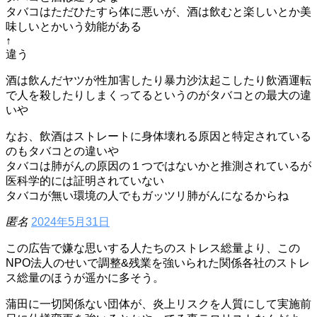
タバコはただひたすら体に悪いが、酒は飲むと楽しいとか美
味しいとかいう効能がある
↑
違う
酒は飲んだヤツが性加害したり暴力沙汰起こしたり飲酒運転
で人を殺したりしまくってるというのがタバコとの最大の違
いや
なお、飲酒はストレートに身体壊れる原因と特定されている
のもタバコとの違いや
タバコは肺がんの原因の１つではないかと推測されているが
医科学的には証明されていない
タバコが無い環境の人でもガッツリ肺がんになるからね
匿名
2024年5月31日
この広告で嫌な思いする人たちのストレス総量より、この
NPO法人のせいで調整&残業を強いられた関係各社のストレ
ス総量のほうが遥かに多そう。
蒲田に一切関係ない団体が、炎上リスクを人質にして実施前