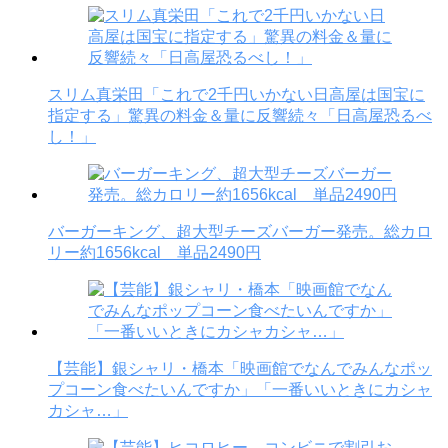
スリム真栄田「これで2千円いかない日高屋は国宝に
指定する」驚異の料金＆量に反響続々「日高屋恐るべ
し！」
バーガーキング、超大型チーズバーガー発売。総カロ
リー約1656kcal 単品2490円
【芸能】銀シャリ・橋本「映画館でなんでみんなポッ
プコーン食べたいんですか」「一番いいときにカシャ
カシャ…」