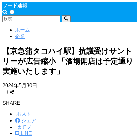
フード速報
ホーム
企業
【京急蒲タコハイ駅】抗議受けサント
リーが広告縮小 「酒場開店は予定通り
実施いたします」
2024年5月30日
SHARE
ポスト
シェア
はてブ
LINE