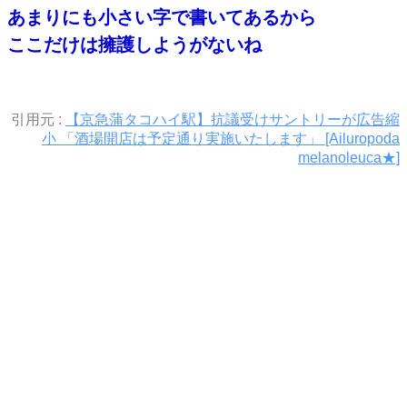
あまりにも小さい字で書いてあるから
ここだけは擁護しようがないね
引用元 :
【京急蒲タコハイ駅】抗議受けサントリーが広告縮
小 「酒場開店は予定通り実施いたします」 [Ailuropoda
melanoleuca★]