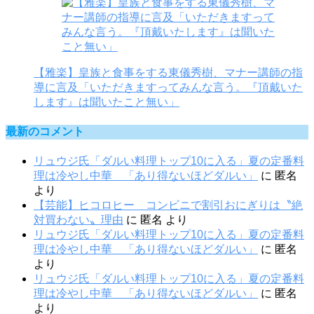
【雅楽】皇族と食事をする東儀秀樹、マナー講師の指
導に言及「いただきますってみんな言う。『頂戴いた
します』は聞いたこと無い」
最新のコメント
リュウジ氏「ダルい料理トップ10に入る」夏の定番料
理は冷やし中華 「あり得ないほどダルい」
に
匿名
より
【芸能】ヒコロヒー コンビニで割引おにぎりは〝絶
対買わない〟理由
に
匿名
より
リュウジ氏「ダルい料理トップ10に入る」夏の定番料
理は冷やし中華 「あり得ないほどダルい」
に
匿名
より
リュウジ氏「ダルい料理トップ10に入る」夏の定番料
理は冷やし中華 「あり得ないほどダルい」
に
匿名
より