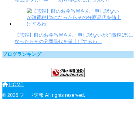
【悲報】町のお弁当屋さん「申し訳ないが消費税1%に
なったらその分商品代を値上げするわ」
ブログランキング
HOME
© 2026 フード速報 All rights reserved.