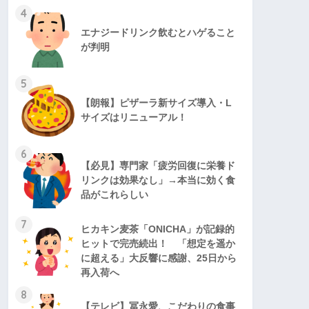
4
エナジードリンク飲むとハゲること
が判明
5
【朗報】ピザーラ新サイズ導入・L
サイズはリニューアル！
6
【必見】専門家「疲労回復に栄養ド
リンクは効果なし」→本当に効く食
品がこれらしい
7
ヒカキン麦茶「ONICHA」が記録的
ヒットで完売続出！ 「想定を遥か
に超える」大反響に感謝、25日から
再入荷へ
8
【テレビ】冨永愛、こだわりの食事