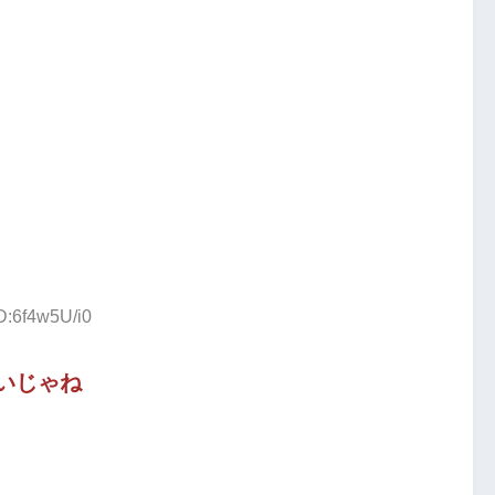
D:6f4w5U/i0
いじゃね