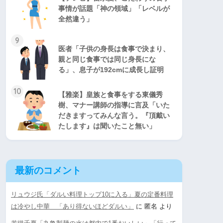
事情が話題「神の領域」「レベルが
全然違う」
9
医者「子供の身長は食事で決まり、
親と同じ食事では同じ身長にな
る」、息子が192cmに成長し証明
10
【雅楽】皇族と食事をする東儀秀
樹、マナー講師の指導に言及「いた
だきますってみんな言う。『頂戴い
たします』は聞いたこと無い」
最新のコメント
リュウジ氏「ダルい料理トップ10に入る」夏の定番料理
は冷やし中華 「あり得ないほどダルい」
に
匿名
より