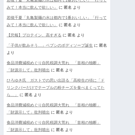
若槻千夏「丸亀製麺の水は都内で1番おいしい」「行って
みて！本当に飲んで欲しい」
に
匿名
より
若槻千夏「丸亀製麺の水は都内で1番おいしい」「行って
みて！本当に飲んで欲しい」
に
匿名
より
【悲報】プロテイン、高すぎる
に
匿名
より
「子供が飲みそう…」ペプシのボディソープ誕生
に
匿名
より
食品消費減税めぐり自民税調大荒れ 「首相の独断」
「財源示して」批判噴出
に
匿名
より
ひろゆき氏 ガストでの思い出語る「高校生の頃に「ド
リンクバーだけでテーブルの粉チーズを食べまくってた
ら…」
に
匿名
より
食品消費減税めぐり自民税調大荒れ 「首相の独断」
「財源示して」批判噴出
に
匿名
より
食品消費減税めぐり自民税調大荒れ 「首相の独断」
「財源示して」批判噴出
に
匿名
より