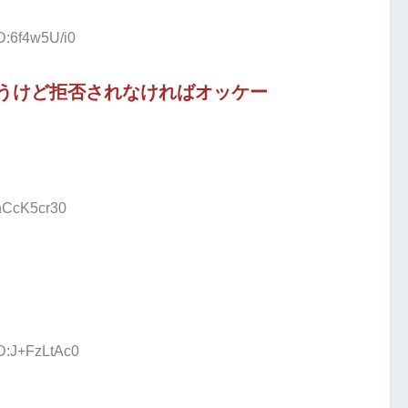
D:6f4w5U/i0
うけど拒否されなければオッケー
:hCcK5cr30
ID:J+FzLtAc0