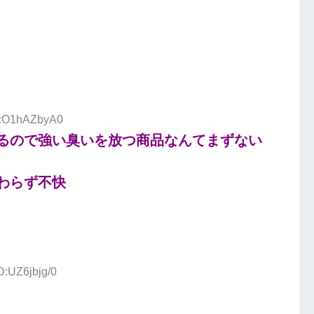
ID:O1hAZbyA0
るので強い臭いを放つ商品なんてまずない
わらず不快
D:UZ6jbjg/0