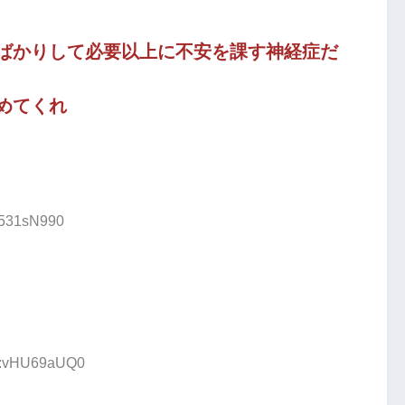
ばかりして必要以上に不安を課す神経症だ
めてくれ
:i531sN990
ID:vHU69aUQ0