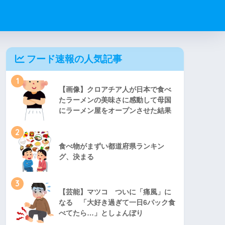
フード速報の人気記事
1
【画像】クロアチア人が日本で食べ
たラーメンの美味さに感動して母国
にラーメン屋をオープンさせた結果
2
食べ物がまずい都道府県ランキン
グ、決まる
3
【芸能】マツコ ついに「痛風」に
なる 「大好き過ぎて一日6パック食
べてたら…」としょんぼり