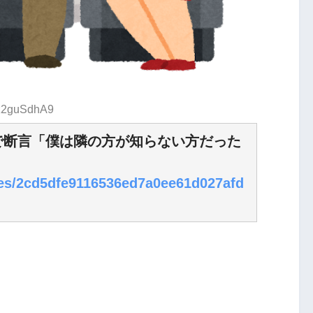
:z2guSdhA9
で断言「僕は隣の方が知らない方だった
cles/2cd5dfe9116536ed7a0ee61d027afd