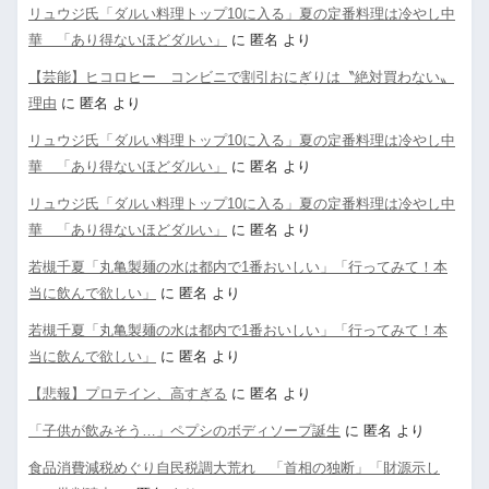
リュウジ氏「ダルい料理トップ10に入る」夏の定番料理は冷やし中
華 「あり得ないほどダルい」
に
匿名
より
【芸能】ヒコロヒー コンビニで割引おにぎりは〝絶対買わない〟
理由
に
匿名
より
リュウジ氏「ダルい料理トップ10に入る」夏の定番料理は冷やし中
華 「あり得ないほどダルい」
に
匿名
より
リュウジ氏「ダルい料理トップ10に入る」夏の定番料理は冷やし中
華 「あり得ないほどダルい」
に
匿名
より
若槻千夏「丸亀製麺の水は都内で1番おいしい」「行ってみて！本
当に飲んで欲しい」
に
匿名
より
若槻千夏「丸亀製麺の水は都内で1番おいしい」「行ってみて！本
当に飲んで欲しい」
に
匿名
より
【悲報】プロテイン、高すぎる
に
匿名
より
「子供が飲みそう…」ペプシのボディソープ誕生
に
匿名
より
食品消費減税めぐり自民税調大荒れ 「首相の独断」「財源示し