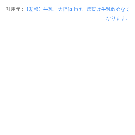
引用元 :
【悲報】牛乳、大幅値上げ、庶民は牛乳飲めなく
なります。