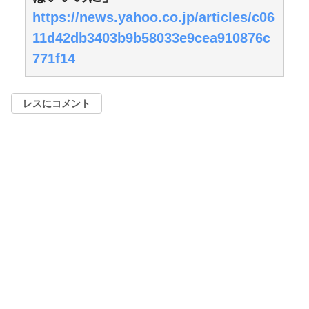
https://news.yahoo.co.jp/articles/c06
11d42db3403b9b58033e9cea910876c
771f14
レスにコメント