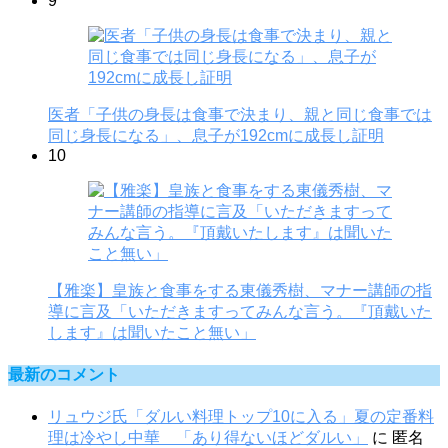
9
医者「子供の身長は食事で決まり、親と同じ食事では
同じ身長になる」、息子が192cmに成長し証明
10
【雅楽】皇族と食事をする東儀秀樹、マナー講師の指
導に言及「いただきますってみんな言う。『頂戴いた
します』は聞いたこと無い」
最新のコメント
リュウジ氏「ダルい料理トップ10に入る」夏の定番料
理は冷やし中華 「あり得ないほどダルい」
に
匿名