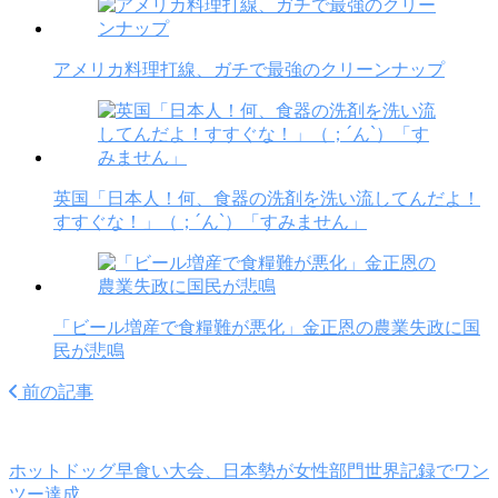
アメリカ料理打線、ガチで最強のクリーンナップ
英国「日本人！何、食器の洗剤を洗い流してんだよ！
すすぐな！」（；´ん`）「すみません」
「ビール増産で食糧難が悪化」金正恩の農業失政に国
民が悲鳴
前の記事
ホットドッグ早食い大会、日本勢が女性部門世界記録でワン
ツー達成…