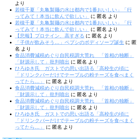
より
若槻千夏「丸亀製麺の水は都内で1番おいしい」「行
ってみて！本当に飲んで欲しい」
に
匿名
より
若槻千夏「丸亀製麺の水は都内で1番おいしい」「行
ってみて！本当に飲んで欲しい」
に
匿名
より
【悲報】プロテイン、高すぎる
に
匿名
より
「子供が飲みそう…」ペプシのボディソープ誕生
に
匿
名
より
食品消費減税めぐり自民税調大荒れ 「首相の独断」
「財源示して」批判噴出
に
匿名
より
ひろゆき氏 ガストでの思い出語る「高校生の頃に
「ドリンクバーだけでテーブルの粉チーズを食べまく
ってたら…」
に
匿名
より
食品消費減税めぐり自民税調大荒れ 「首相の独断」
「財源示して」批判噴出
に
匿名
より
食品消費減税めぐり自民税調大荒れ 「首相の独断」
「財源示して」批判噴出
に
匿名
より
ひろゆき氏 ガストでの思い出語る「高校生の頃に
「ドリンクバーだけでテーブルの粉チーズを食べまく
ってたら…」
に
匿名
より