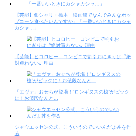
【芸能】銀シャリ・橋本「映画館でなんでみんなポッ
プコーン食べたいんですか」「一番いいときにカシャ
カシャ…」
【芸能】ヒコロヒー コンビニで割引おにぎりは〝絶
対買わない〟理由
「エヴァ」おせちが登場！“ロンギヌスの槍”がピック
に！お値段なんと…
シャウエッセン公式、こういうのでいいんだよ丼を作
る