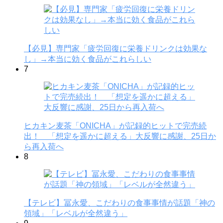
【必見】専門家「疲労回復に栄養ドリンクは効果な
し」→本当に効く食品がこれらしい
7
ヒカキン麦茶「ONICHA」が記録的ヒットで完売続
出！ 「想定を遥かに超える」大反響に感謝、25日か
ら再入荷へ
8
【テレビ】冨永愛、こだわりの食事事情が話題「神の
領域」「レベルが全然違う」