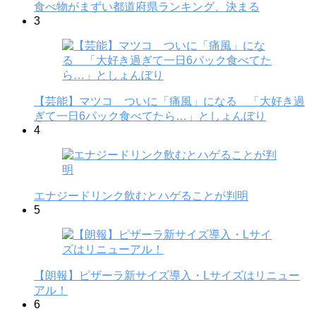
食べ物がまずい都道府県ランキング、決まる
3
【芸能】マツコ ついに「痛風」になる 「大好き過
ぎて一日6パック食べてたら…」としょんぼり
4
エナジードリンク飲むとハゲることが判明
5
【朗報】ピザーラ新サイズ導入・Lサイズはリニュー
アル！
6