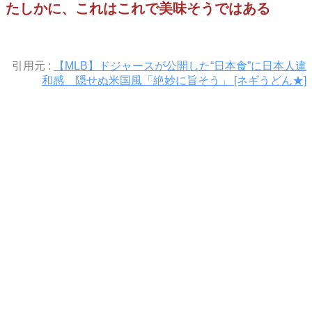
たしかに、これはこれで美味そうではある
引用元 :
【MLB】ドジャースが公開した“日本食”に日本人違
和感 隠せぬ米国風「絶妙に旨そう」 [ネギうどん★]