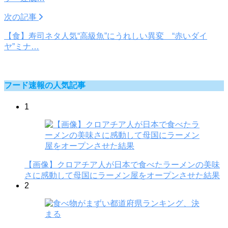
次の記事
【食】寿司ネタ人気“高級魚”にうれしい異変 “赤いダイ
ヤ”ミナ…
フード速報の人気記事
1
【画像】クロアチア人が日本で食べたラーメンの美味
さに感動して母国にラーメン屋をオープンさせた結果
2