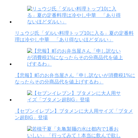
リュウジ氏「ダルい料理トップ10に入る」夏の定番料
理は冷やし中華 「あり得ないほどダルい」
【悲報】町のお弁当屋さん「申し訳ないが消費税1%に
なったらその分商品代を値上げするわ」
【セブンイレブン】ブタメンに大人用サイズ「ブタメ
ン超BIG」登場