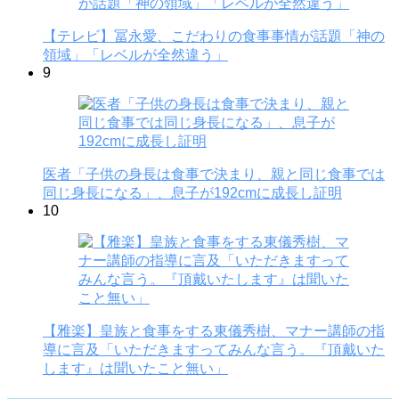
【テレビ】冨永愛、こだわりの食事事情が話題「神の
領域」「レベルが全然違う」
9
医者「子供の身長は食事で決まり、親と同じ食事では
同じ身長になる」、息子が192cmに成長し証明
10
【雅楽】皇族と食事をする東儀秀樹、マナー講師の指
導に言及「いただきますってみんな言う。『頂戴いた
します』は聞いたこと無い」