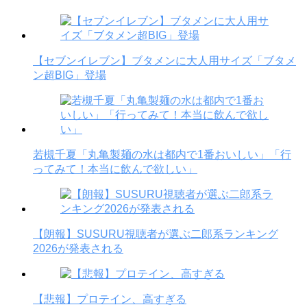
【セブンイレブン】ブタメンに大人用サイズ「ブタメ
ン超BIG」登場
若槻千夏「丸亀製麺の水は都内で1番おいしい」「行
ってみて！本当に飲んで欲しい」
【朗報】SUSURU視聴者が選ぶ二郎系ランキング
2026が発表される
【悲報】プロテイン、高すぎる