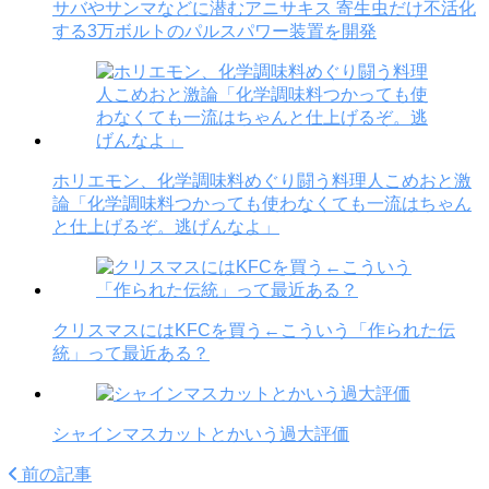
サバやサンマなどに潜むアニサキス 寄生虫だけ不活化
する3万ボルトのパルスパワー装置を開発
ホリエモン、化学調味料めぐり闘う料理人こめおと激
論「化学調味料つかっても使わなくても一流はちゃん
と仕上げるぞ。逃げんなよ」
クリスマスにはKFCを買う←こういう「作られた伝
統」って最近ある？
シャインマスカットとかいう過大評価
前の記事