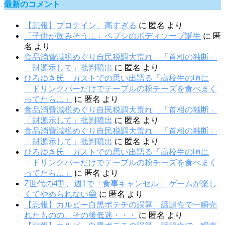
最新のコメント
【悲報】プロテイン、高すぎる
に
匿名
より
「子供が飲みそう…」ペプシのボディソープ誕生
に
匿
名
より
食品消費減税めぐり自民税調大荒れ 「首相の独断」
「財源示して」批判噴出
に
匿名
より
ひろゆき氏 ガストでの思い出語る「高校生の頃に
「ドリンクバーだけでテーブルの粉チーズを食べまく
ってたら…」
に
匿名
より
食品消費減税めぐり自民税調大荒れ 「首相の独断」
「財源示して」批判噴出
に
匿名
より
食品消費減税めぐり自民税調大荒れ 「首相の独断」
「財源示して」批判噴出
に
匿名
より
ひろゆき氏 ガストでの思い出語る「高校生の頃に
「ドリンクバーだけでテーブルの粉チーズを食べまく
ってたら…」
に
匿名
より
Z世代の4割、週1で「食事キャンセル」 ゲームが楽し
くてやめられない😁
に
匿名
より
【悲報】カルビー白黒ポテチの誤算 話題性で一瞬売
れたものの、その後低迷・・・
に
匿名
より