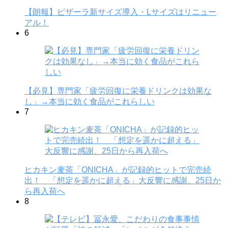
【朗報】ピザーラ新サイズ導入・Lサイズはリニュー
アル！
6
【必見】専門家「疲労回復に栄養ドリンクは効果な
し」→本当に効く食品がこれらしい
7
ヒカキン麦茶「ONICHA」が記録的ヒットで完売続
出！ 「想定を遥かに超える」大反響に感謝、25日か
ら再入荷へ
8