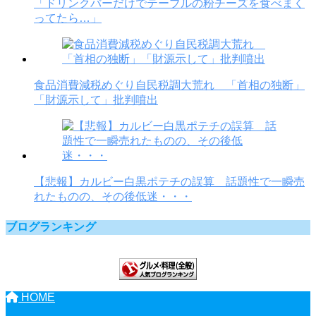
「ドリンクバーだけでテーブルの粉チーズを食べまく
ってたら…」
食品消費減税めぐり自民税調大荒れ 「首相の独断」
「財源示して」批判噴出
【悲報】カルビー白黒ポテチの誤算 話題性で一瞬売
れたものの、その後低迷・・・
ブログランキング
HOME