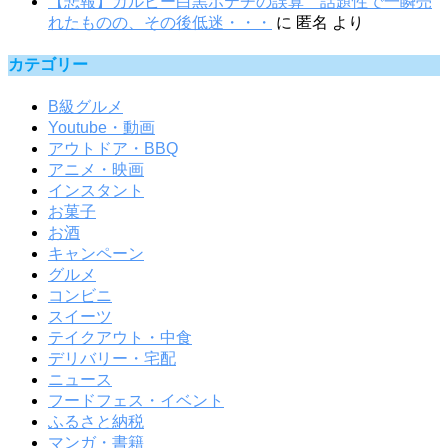
【悲報】カルビー白黒ポテチの誤算 話題性で一瞬売
れたものの、その後低迷・・・
に
匿名
より
カテゴリー
B級グルメ
Youtube・動画
アウトドア・BBQ
アニメ・映画
インスタント
お菓子
お酒
キャンペーン
グルメ
コンビニ
スイーツ
テイクアウト・中食
デリバリー・宅配
ニュース
フードフェス・イベント
ふるさと納税
マンガ・書籍