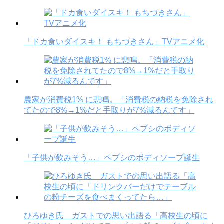
「ドカ食いダイスキ！ もちづきさん」TVアニメ化
農家が消費税1% に悲鳴。「消費税の納税を免除され
てたので8%→1%だと手取りが7%減るんです」
「子供が飲みそう…」ペプシのボディソープ誕生
ひろゆき氏 ガストでの思い出語る「高校生の頃に