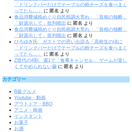
「ドリンクバーだけでテーブルの粉チーズを食べまく
ってたら…」
に
匿名
より
食品消費減税めぐり自民税調大荒れ 「首相の独断」
「財源示して」批判噴出
に
匿名
より
食品消費減税めぐり自民税調大荒れ 「首相の独断」
「財源示して」批判噴出
に
匿名
より
ひろゆき氏 ガストでの思い出語る「高校生の頃に
「ドリンクバーだけでテーブルの粉チーズを食べまく
ってたら…」
に
匿名
より
Z世代の4割、週1で「食事キャンセル」 ゲームが楽し
くてやめられない😁
に
匿名
より
カテゴリー
B級グルメ
Youtube・動画
アウトドア・BBQ
アニメ・映画
インスタント
お菓子
お酒