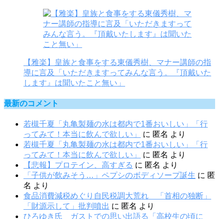
【雅楽】皇族と食事をする東儀秀樹、マナー講師の指
導に言及「いただきますってみんな言う。『頂戴いた
します』は聞いたこと無い」
最新のコメント
若槻千夏「丸亀製麺の水は都内で1番おいしい」「行
ってみて！本当に飲んで欲しい」
に
匿名
より
若槻千夏「丸亀製麺の水は都内で1番おいしい」「行
ってみて！本当に飲んで欲しい」
に
匿名
より
【悲報】プロテイン、高すぎる
に
匿名
より
「子供が飲みそう…」ペプシのボディソープ誕生
に
匿
名
より
食品消費減税めぐり自民税調大荒れ 「首相の独断」
「財源示して」批判噴出
に
匿名
より
ひろゆき氏 ガストでの思い出語る「高校生の頃に