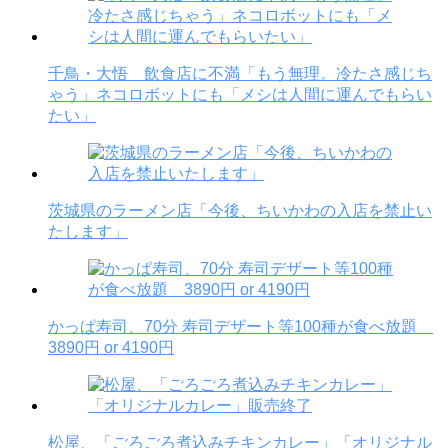
千鳥・大悟 飲食店に不満「もう無理。冷たさ感じち
ゃう」ネコロボットにも「メシは人間に運んでもらい
たい」
茨城県のラーメン店「今後、ちいかわの入店を禁止い
たします」
かっぱ寿司、70分 寿司デザート等100種が食べ放題
3890円 or 4190円
松屋、「ごろごろ煮込みチキンカレー」「オリジナル