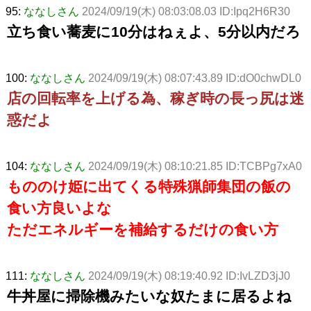
95:
ななしさん
2024/09/19(木) 08:03:08.03 ID:Ipq2H6R30
立ち食い蕎麦に10分はねぇよ、5分以内だろ
100:
ななしさん
2024/09/19(木) 08:07:43.89 ID:dO0chwDL0
店の回転率を上げる為、稼ぎ時の長っ尻は迷
惑だよ
104:
ななしさん
2024/09/19(木) 08:10:21.85 ID:TCBPg7xA0
もののけ姫に出てくる特殊猟師集団の飯の
食い方良いよな
ただエネルギーを補給するだけの食い方
111:
ななしさん
2024/09/19(木) 08:19:40.92 ID:IvLZD3jJ0
牛丼屋に掃除機みたいな奴たまに居るよね