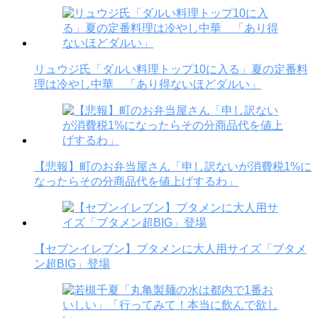
リュウジ氏「ダルい料理トップ10に入る」夏の定番料
理は冷やし中華 「あり得ないほどダルい」
【悲報】町のお弁当屋さん「申し訳ないが消費税1%に
なったらその分商品代を値上げするわ」
【セブンイレブン】ブタメンに大人用サイズ「ブタメ
ン超BIG」登場