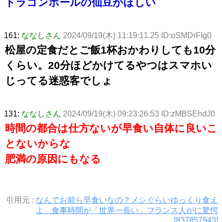
ドラゴンボールの仙豆がほしい
161:
ななしさん
2024/09/19(木) 11:19:11.25 ID:oSMDrFIg0
松屋の定食だとご飯1杯おかわりしても10分
くらい。20分ほどかけてるやつはスマホい
じってる迷惑客でしょ
131:
ななしさん
2024/09/19(木) 09:23:26.53 ID:zMBSEhdJ0
時間の都合は仕方ないが早食い自体に良いこ
とないからな
肥満の原因にもなる
引用元 :
なんでお前ら早食いなの？メシぐらいゆっくり食え
よ 食事時間が「世界一長い」フランス人がに驚愕
[837857943]