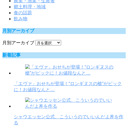
農業・漁業・生産者
郷土料理・地域
食の話題
飲み物
月別アーカイブ
月別アーカイブ
新着記事
「エヴァ」おせちが登場！“ロンギヌスの槍”がピック
に！お値段なんと…
シャウエッセン公式、こういうのでいいんだよ丼を作
る