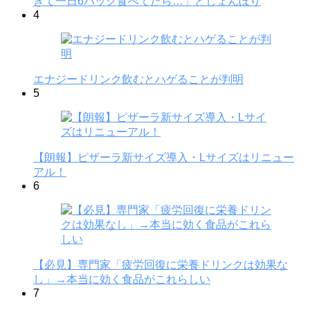
ぎて一日6パック食べてたら…」としょんぼり
4
エナジードリンク飲むとハゲることが判明
5
【朗報】ピザーラ新サイズ導入・Lサイズはリニュー
アル！
6
【必見】専門家「疲労回復に栄養ドリンクは効果な
し」→本当に効く食品がこれらしい
7