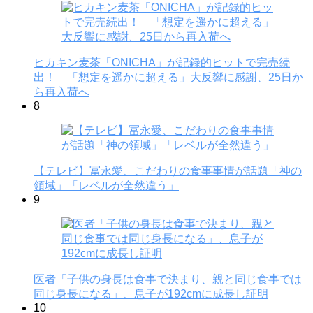
ヒカキン麦茶「ONICHA」が記録的ヒットで完売続
出！ 「想定を遥かに超える」大反響に感謝、25日か
ら再入荷へ
8
【テレビ】冨永愛、こだわりの食事事情が話題「神の
領域」「レベルが全然違う」
9
医者「子供の身長は食事で決まり、親と同じ食事では
同じ身長になる」、息子が192cmに成長し証明
10