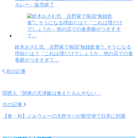
カレー」販売終了
鈴木おさむ氏 吉野家で毎回“無銭飲食”しそうになる
理由とは？「これは僕だけでしょうか」他の店での食
券癖がつきすぎて…
前の記事
関西人「関東の天津飯は食えたもんやない」
次の記事
【食・旬】ノルウェーの天然サバが航空便で日本に到着