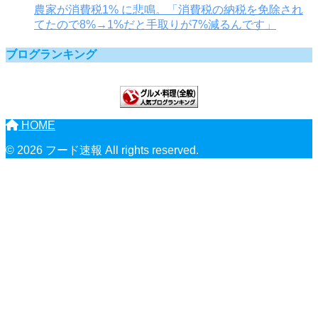
農家が消費税1% に悲鳴。「消費税の納税を免除され
てたので8%→1%だと手取りが7%減るんです」
ブログランキング
HOME
© 2026 フード速報 All rights reserved.