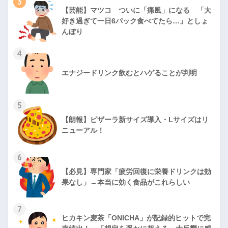
3
【芸能】マツコ ついに「痛風」になる 「大
好き過ぎて一日6パック食べてたら…」としょ
んぼり
4
エナジードリンク飲むとハゲることが判明
5
【朗報】ピザーラ新サイズ導入・Lサイズはリ
ニューアル！
6
【必見】専門家「疲労回復に栄養ドリンクは効
果なし」→本当に効く食品がこれらしい
7
ヒカキン麦茶「ONICHA」が記録的ヒットで完