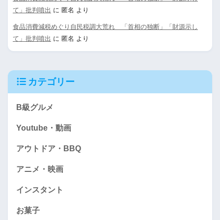
て」批判噴出
に
匿名
より
食品消費減税めぐり自民税調大荒れ 「首相の独断」「財源示し
て」批判噴出
に
匿名
より
カテゴリー
B級グルメ
Youtube・動画
アウトドア・BBQ
アニメ・映画
インスタント
お菓子