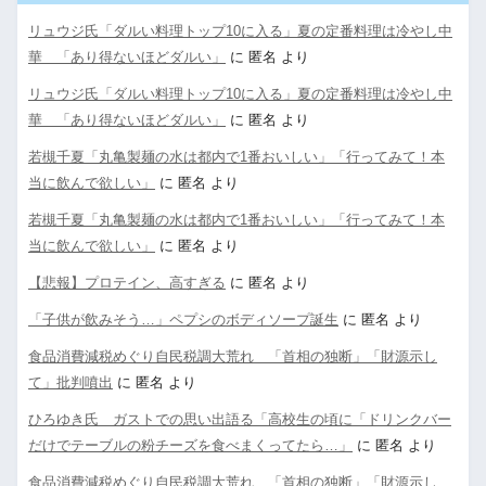
リュウジ氏「ダルい料理トップ10に入る」夏の定番料理は冷やし中
華 「あり得ないほどダルい」
に
匿名
より
リュウジ氏「ダルい料理トップ10に入る」夏の定番料理は冷やし中
華 「あり得ないほどダルい」
に
匿名
より
若槻千夏「丸亀製麺の水は都内で1番おいしい」「行ってみて！本
当に飲んで欲しい」
に
匿名
より
若槻千夏「丸亀製麺の水は都内で1番おいしい」「行ってみて！本
当に飲んで欲しい」
に
匿名
より
【悲報】プロテイン、高すぎる
に
匿名
より
「子供が飲みそう…」ペプシのボディソープ誕生
に
匿名
より
食品消費減税めぐり自民税調大荒れ 「首相の独断」「財源示し
て」批判噴出
に
匿名
より
ひろゆき氏 ガストでの思い出語る「高校生の頃に「ドリンクバー
だけでテーブルの粉チーズを食べまくってたら…」
に
匿名
より
食品消費減税めぐり自民税調大荒れ 「首相の独断」「財源示し