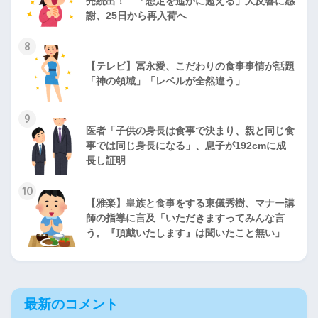
売続出！ 「想定を遥かに超える」大反響に感
謝、25日から再入荷へ
8
【テレビ】冨永愛、こだわりの食事事情が話題
「神の領域」「レベルが全然違う」
9
医者「子供の身長は食事で決まり、親と同じ食
事では同じ身長になる」、息子が192cmに成
長し証明
10
【雅楽】皇族と食事をする東儀秀樹、マナー講
師の指導に言及「いただきますってみんな言
う。『頂戴いたします』は聞いたこと無い」
最新のコメント