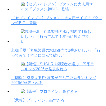
【セブンイレブン】ブタメンに大人用サイズ「ブタメ
ン超BIG」登場
若槻千夏「丸亀製麺の水は都内で1番おいしい」「行
ってみて！本当に飲んで欲しい」
【朗報】SUSURU視聴者が選ぶ二郎系ランキング
2026が発表される
【悲報】プロテイン、高すぎる