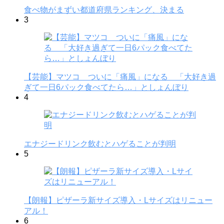
食べ物がまずい都道府県ランキング、決まる
3
【芸能】マツコ ついに「痛風」になる 「大好き過
ぎて一日6パック食べてたら…」としょんぼり
4
エナジードリンク飲むとハゲることが判明
5
【朗報】ピザーラ新サイズ導入・Lサイズはリニュー
アル！
6