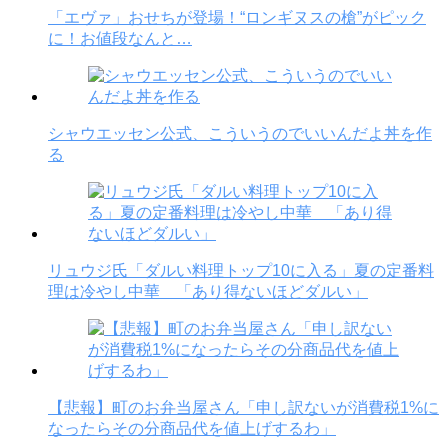
「エヴァ」おせちが登場！“ロンギヌスの槍”がピック
に！お値段なんと…
シャウエッセン公式、こういうのでいいんだよ丼を作
る
リュウジ氏「ダルい料理トップ10に入る」夏の定番料
理は冷やし中華 「あり得ないほどダルい」
【悲報】町のお弁当屋さん「申し訳ないが消費税1%に
なったらその分商品代を値上げするわ」