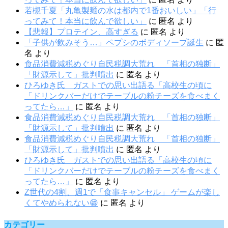
若槻千夏「丸亀製麺の水は都内で1番おいしい」「行
ってみて！本当に飲んで欲しい」
に
匿名
より
【悲報】プロテイン、高すぎる
に
匿名
より
「子供が飲みそう…」ペプシのボディソープ誕生
に
匿
名
より
食品消費減税めぐり自民税調大荒れ 「首相の独断」
「財源示して」批判噴出
に
匿名
より
ひろゆき氏 ガストでの思い出語る「高校生の頃に
「ドリンクバーだけでテーブルの粉チーズを食べまく
ってたら…」
に
匿名
より
食品消費減税めぐり自民税調大荒れ 「首相の独断」
「財源示して」批判噴出
に
匿名
より
食品消費減税めぐり自民税調大荒れ 「首相の独断」
「財源示して」批判噴出
に
匿名
より
ひろゆき氏 ガストでの思い出語る「高校生の頃に
「ドリンクバーだけでテーブルの粉チーズを食べまく
ってたら…」
に
匿名
より
Z世代の4割、週1で「食事キャンセル」 ゲームが楽し
くてやめられない😁
に
匿名
より
カテゴリー