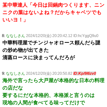
某中華達人「今日は回鍋肉つくります、ニン
ニクの葉はないよね？だからキャベツでも
いいヨ！」
8:
ななしさん
2024/12/20(金) 20:20:42.12 ID:hcYggQ9u0
中華料理屋でチンジャオロース頼んだら謎
の炒め物が出てきた
清蒸ロースに決まってんだろが
9:
ななしさん
2024/12/20(金) 20:20:50.82
ID:Kp/9l6zv0
海外で言ったら大戸屋が本格的な日本の料理
の店だな
要するにだな本格的、本格派と言うのは
現地の人間が食べてる味ってだけで