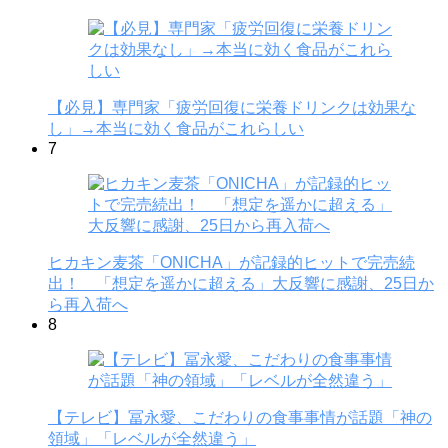
【必見】専門家「疲労回復に栄養ドリンクは効果な
し」→本当に効く食品がこれらしい
7
ヒカキン麦茶「ONICHA」が記録的ヒットで完売続
出！ 「想定を遥かに超える」大反響に感謝、25日か
ら再入荷へ
8
【テレビ】冨永愛、こだわりの食事事情が話題「神の
領域」「レベルが全然違う」