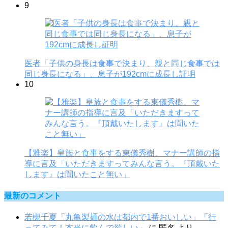
9
医者「子供の身長は食事で決まり、親と同じ食事では
同じ身長になる」、息子が192cmに成長し証明
10
【雅楽】皇族と食事をする東儀秀樹、マナー講師の指
導に言及「いただきますってみんな言う。『頂戴いた
します』は聞いたこと無い」
最新のコメント
若槻千夏「丸亀製麺の水は都内で1番おいしい」「行
ってみて！本当に飲んで欲しい」
に
匿名
より