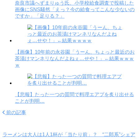
奈良市議へずまりゅう氏、小学校給食調査で投稿した
画像にSNS騒然「えっ？今の給食ってこんな少ないの
ですか」「足りる？」
【画像】10年前の永谷園「うーん、ちょっと最近のお
茶漬けマンネリなんだよねぇ…せや！」←結果ｗｗｗ
ｗ
【悲報】たった一つの質問で料理エアプを炙り出せる
ことが判明…
前の記事
ラーメンは大人は1人1杯が「当たり前」？ “二郎系”シェア