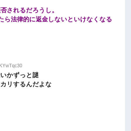
拒否されるだろうし。
たら法律的に返金しないといけなくなる
:tKYwTqc30
味いかずっと謎
ッカリするんだよな