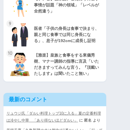
事情が話題「神の領域」「レベルが
全然違う」
9
医者「子供の身長は食事で決まり、
親と同じ食事では同じ身長にな
る」、息子が192cmに成長し証明
10
【雅楽】皇族と食事をする東儀秀
樹、マナー講師の指導に言及「いた
だきますってみんな言う。『頂戴い
たします』は聞いたこと無い」
最新のコメント
リュウジ氏「ダルい料理トップ10に入る」夏の定番料理
は冷やし中華 「あり得ないほどダルい」
に
匿名
より