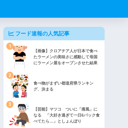
フード速報の人気記事
1
【画像】クロアチア人が日本で食べ
たラーメンの美味さに感動して母国
にラーメン屋をオープンさせた結果
2
食べ物がまずい都道府県ランキン
グ、決まる
3
【芸能】マツコ ついに「痛風」に
なる 「大好き過ぎて一日6パック食
べてたら…」としょんぼり