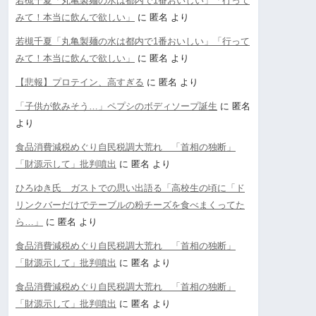
若槻千夏「丸亀製麺の水は都内で1番おいしい」「行って
みて！本当に飲んで欲しい」
に
匿名
より
若槻千夏「丸亀製麺の水は都内で1番おいしい」「行って
みて！本当に飲んで欲しい」
に
匿名
より
【悲報】プロテイン、高すぎる
に
匿名
より
「子供が飲みそう…」ペプシのボディソープ誕生
に
匿名
より
食品消費減税めぐり自民税調大荒れ 「首相の独断」
「財源示して」批判噴出
に
匿名
より
ひろゆき氏 ガストでの思い出語る「高校生の頃に「ド
リンクバーだけでテーブルの粉チーズを食べまくってた
ら…」
に
匿名
より
食品消費減税めぐり自民税調大荒れ 「首相の独断」
「財源示して」批判噴出
に
匿名
より
食品消費減税めぐり自民税調大荒れ 「首相の独断」
「財源示して」批判噴出
に
匿名
より