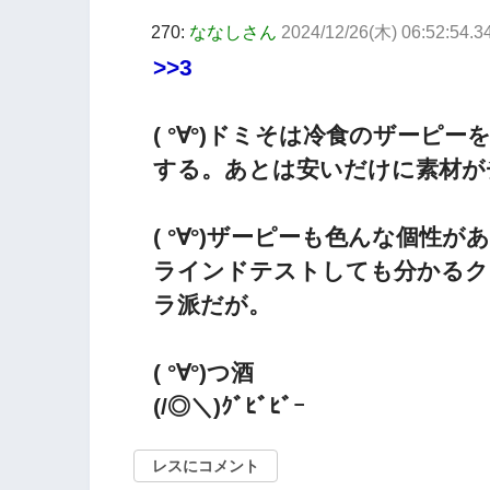
270:
ななしさん
2024/12/26(木) 06:52:54.
>>3
( °∀°)ドミそは冷食のザー
する。あとは安いだけに素材が
( °∀°)ザーピーも色んな個
ラインドテストしても分かるク
ラ派だが。
( °∀°)つ酒
(/◎＼)ｸﾞﾋﾞﾋﾞｰ
レスにコメント