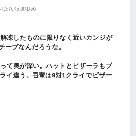
34 ID:7cKmJRDe0
ピーを解凍したものに限りなく近いカンジが
チープなんだろうな。
性があって奥が深い。ハットとピザーラもブ
ライ違う。吾輩は9対1クライでピザー