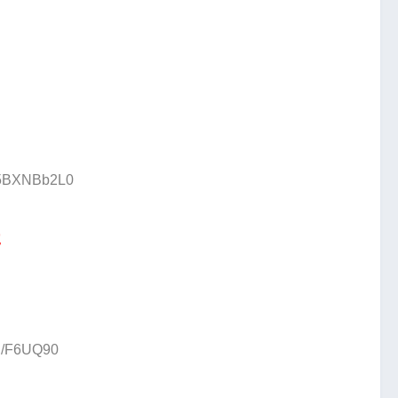
D:5BXNBb2L0
た
ji/F6UQ90