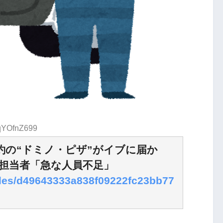
:qYOfnZ699
約の“ドミノ・ピザ”がイブに届か
担当者「急な人員不足」
icles/d49643333a838f09222fc23bb77