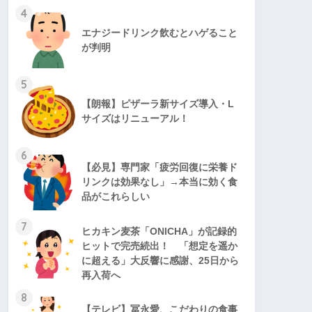
4
エナジードリンク飲むとハゲること
が判明
5
【朗報】ピザーラ新サイズ導入・L
サイズはリニューアル！
6
【必見】専門家「疲労回復に栄養ド
リンクは効果なし」→本当に効く食
品がこれらしい
7
ヒカキン麦茶「ONICHA」が記録的
ヒットで完売続出！ 「想定を遥か
に超える」大反響に感謝、25日から
再入荷へ
8
【テレビ】冨永愛、こだわりの食事