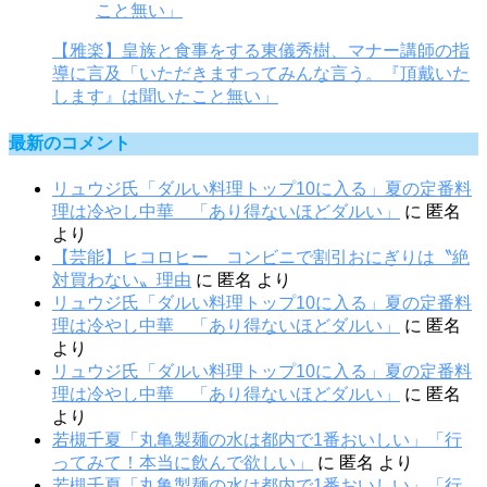
【雅楽】皇族と食事をする東儀秀樹、マナー講師の指
導に言及「いただきますってみんな言う。『頂戴いた
します』は聞いたこと無い」
最新のコメント
リュウジ氏「ダルい料理トップ10に入る」夏の定番料
理は冷やし中華 「あり得ないほどダルい」
に
匿名
より
【芸能】ヒコロヒー コンビニで割引おにぎりは〝絶
対買わない〟理由
に
匿名
より
リュウジ氏「ダルい料理トップ10に入る」夏の定番料
理は冷やし中華 「あり得ないほどダルい」
に
匿名
より
リュウジ氏「ダルい料理トップ10に入る」夏の定番料
理は冷やし中華 「あり得ないほどダルい」
に
匿名
より
若槻千夏「丸亀製麺の水は都内で1番おいしい」「行
ってみて！本当に飲んで欲しい」
に
匿名
より
若槻千夏「丸亀製麺の水は都内で1番おいしい」「行