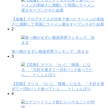
【画像】クロアチア人が日本で食べたラーメンの美味
さに感動して母国にラーメン屋をオープンさせた結果
2
食べ物がまずい都道府県ランキング、決まる
3
【芸能】マツコ ついに「痛風」になる 「大好き過
ぎて一日6パック食べてたら…」としょんぼり
4