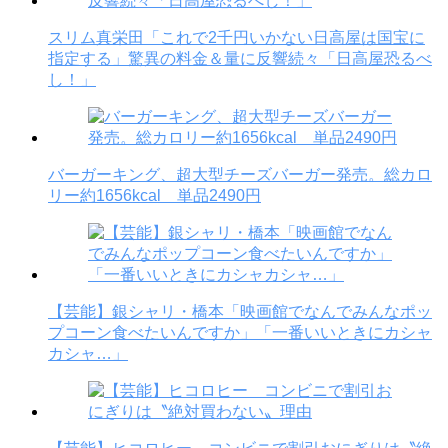
スリム真栄田「これで2千円いかない日高屋は国宝に
指定する」驚異の料金＆量に反響続々「日高屋恐るべ
し！」
バーガーキング、超大型チーズバーガー発売。総カロ
リー約1656kcal 単品2490円
【芸能】銀シャリ・橋本「映画館でなんでみんなポッ
プコーン食べたいんですか」「一番いいときにカシャ
カシャ…」