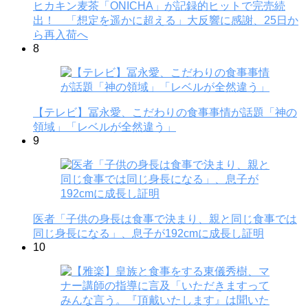
ヒカキン麦茶「ONICHA」が記録的ヒットで完売続
出！ 「想定を遥かに超える」大反響に感謝、25日か
ら再入荷へ
8
【テレビ】冨永愛、こだわりの食事事情が話題「神の
領域」「レベルが全然違う」
9
医者「子供の身長は食事で決まり、親と同じ食事では
同じ身長になる」、息子が192cmに成長し証明
10