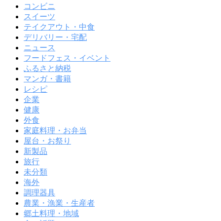
コンビニ
スイーツ
テイクアウト・中食
デリバリー・宅配
ニュース
フードフェス・イベント
ふるさと納税
マンガ・書籍
レシピ
企業
健康
外食
家庭料理・お弁当
屋台・お祭り
新製品
旅行
未分類
海外
調理器具
農業・漁業・生産者
郷土料理・地域