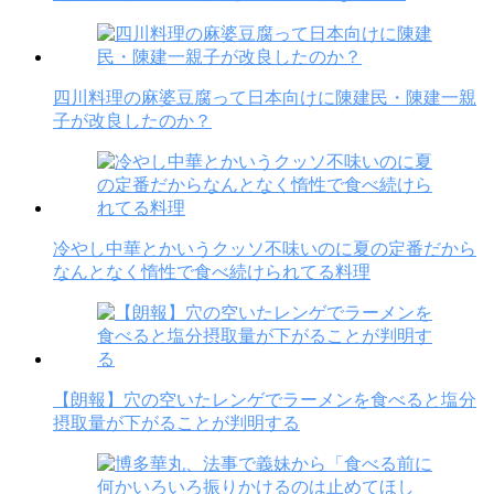
四川料理の麻婆豆腐って日本向けに陳建民・陳建一親
子が改良したのか？
冷やし中華とかいうクッソ不味いのに夏の定番だから
なんとなく惰性で食べ続けられてる料理
【朗報】穴の空いたレンゲでラーメンを食べると塩分
摂取量が下がることが判明する