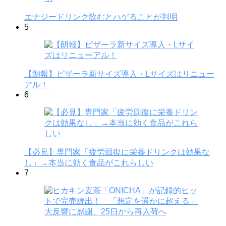
エナジードリンク飲むとハゲることが判明
5
【朗報】ピザーラ新サイズ導入・Lサイズはリニュー
アル！
6
【必見】専門家「疲労回復に栄養ドリンクは効果な
し」→本当に効く食品がこれらしい
7