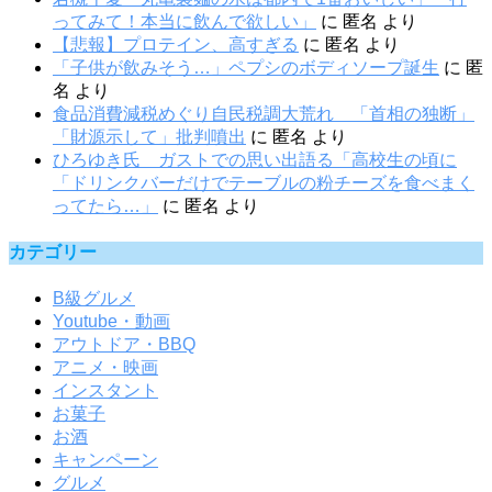
ってみて！本当に飲んで欲しい」
に
匿名
より
【悲報】プロテイン、高すぎる
に
匿名
より
「子供が飲みそう…」ペプシのボディソープ誕生
に
匿
名
より
食品消費減税めぐり自民税調大荒れ 「首相の独断」
「財源示して」批判噴出
に
匿名
より
ひろゆき氏 ガストでの思い出語る「高校生の頃に
「ドリンクバーだけでテーブルの粉チーズを食べまく
ってたら…」
に
匿名
より
カテゴリー
B級グルメ
Youtube・動画
アウトドア・BBQ
アニメ・映画
インスタント
お菓子
お酒
キャンペーン
グルメ