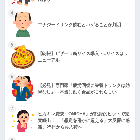
4
エナジードリンク飲むとハゲることが判明
5
【朗報】ピザーラ新サイズ導入・Lサイズはリ
ニューアル！
6
【必見】専門家「疲労回復に栄養ドリンクは効
果なし」→本当に効く食品がこれらしい
7
ヒカキン麦茶「ONICHA」が記録的ヒットで完
売続出！ 「想定を遥かに超える」大反響に感
謝、25日から再入荷へ