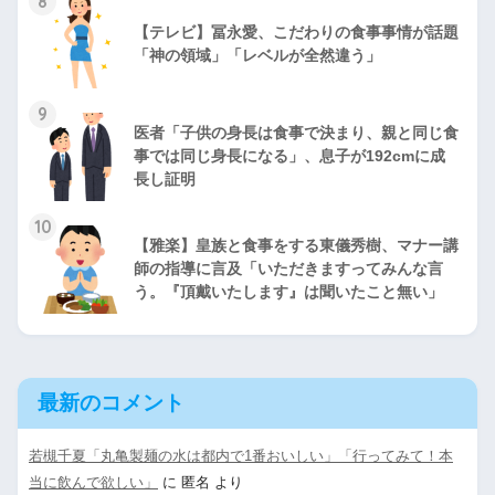
8
【テレビ】冨永愛、こだわりの食事事情が話題
「神の領域」「レベルが全然違う」
9
医者「子供の身長は食事で決まり、親と同じ食
事では同じ身長になる」、息子が192cmに成
長し証明
10
【雅楽】皇族と食事をする東儀秀樹、マナー講
師の指導に言及「いただきますってみんな言
う。『頂戴いたします』は聞いたこと無い」
最新のコメント
若槻千夏「丸亀製麺の水は都内で1番おいしい」「行ってみて！本
当に飲んで欲しい」
に
匿名
より