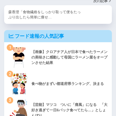
次の記事
森香澄「食物繊維をしっかり取って便をたっ
ぷり出したら簡単に痩せ…
フード速報の人気記事
1
【画像】クロアチア人が日本で食べたラーメン
の美味さに感動して母国にラーメン屋をオープ
ンさせた結果
2
食べ物がまずい都道府県ランキング、決まる
3
【芸能】マツコ ついに「痛風」になる 「大
好き過ぎて一日6パック食べてたら…」としょ
んぼり