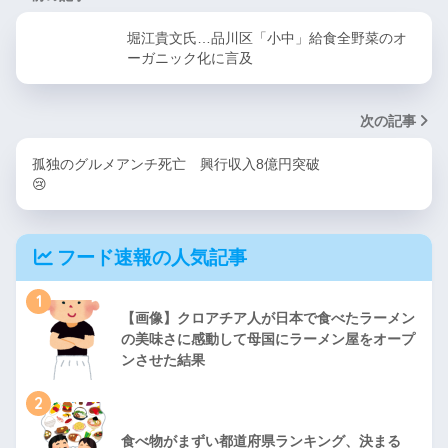
堀江貴文氏…品川区「小中」給食全野菜のオ
ーガニック化に言及
次の記事
孤独のグルメアンチ死亡 興行収入8億円突破
😢
フード速報の人気記事
1
【画像】クロアチア人が日本で食べたラーメン
の美味さに感動して母国にラーメン屋をオープ
ンさせた結果
2
食べ物がまずい都道府県ランキング、決まる