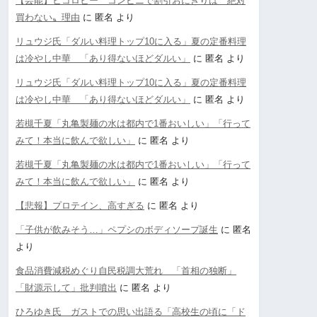
【芸能】ヒコロヒー コンビニで割引おにぎりは〝絶対
買わない〟理由
に
匿名
より
リュウジ氏「ダルい料理トップ10に入る」夏の定番料理
は冷やし中華 「あり得ないほどダルい」
に
匿名
より
リュウジ氏「ダルい料理トップ10に入る」夏の定番料理
は冷やし中華 「あり得ないほどダルい」
に
匿名
より
若槻千夏「丸亀製麺の水は都内で1番おいしい」「行って
みて！本当に飲んで欲しい」
に
匿名
より
若槻千夏「丸亀製麺の水は都内で1番おいしい」「行って
みて！本当に飲んで欲しい」
に
匿名
より
【悲報】プロテイン、高すぎる
に
匿名
より
「子供が飲みそう…」ペプシのボディソープ誕生
に
匿名
より
食品消費減税めぐり自民税調大荒れ 「首相の独断」
「財源示して」批判噴出
に
匿名
より
ひろゆき氏 ガストでの思い出語る「高校生の頃に「ド