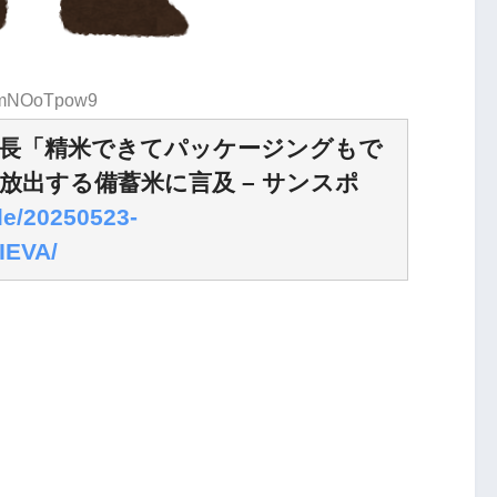
D:mNOoTpow9
長「精米できてパッケージングもで
放出する備蓄米に言及 – サンスポ
le/20250523-
EVA/