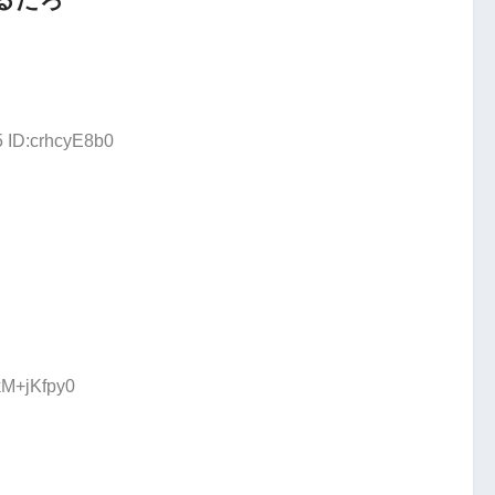
5 ID:crhcyE8b0
kM+jKfpy0