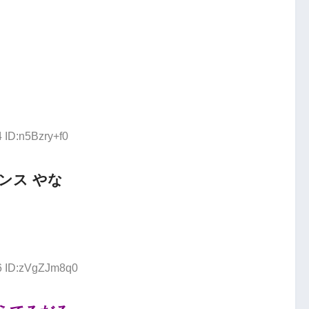
 ID:n5Bzry+f0
ンス やな
86 ID:zVgZJm8q0