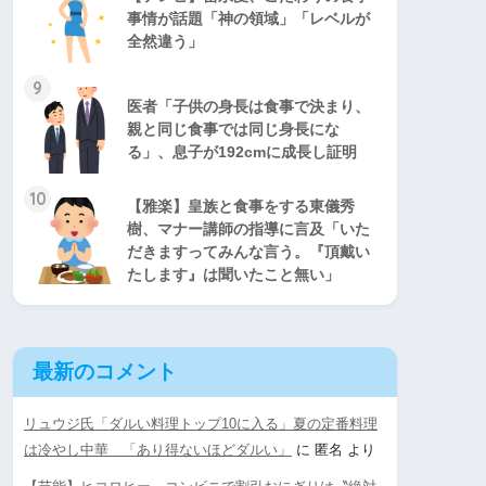
事情が話題「神の領域」「レベルが
全然違う」
9
医者「子供の身長は食事で決まり、
親と同じ食事では同じ身長にな
る」、息子が192cmに成長し証明
10
【雅楽】皇族と食事をする東儀秀
樹、マナー講師の指導に言及「いた
だきますってみんな言う。『頂戴い
たします』は聞いたこと無い」
最新のコメント
リュウジ氏「ダルい料理トップ10に入る」夏の定番料理
は冷やし中華 「あり得ないほどダルい」
に
匿名
より