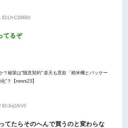
1 ID:Lf+CSf4R0
ってるぞ
るか？秘策は“随意契約” 楽天も意欲「精米機とパッケー
”？【news23】
 ID:Jivj1fzV0
ってたらそのへんで買うのと変わらな