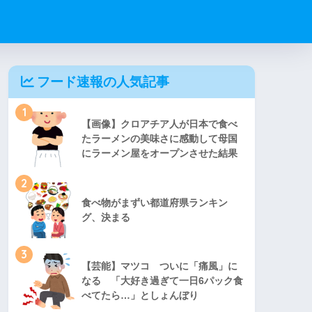
フード速報の人気記事
1
【画像】クロアチア人が日本で食べ
たラーメンの美味さに感動して母国
にラーメン屋をオープンさせた結果
2
食べ物がまずい都道府県ランキン
グ、決まる
3
【芸能】マツコ ついに「痛風」に
なる 「大好き過ぎて一日6パック食
べてたら…」としょんぼり