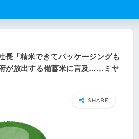
社長「精米できてパッケージングも
府が放出する備蓄米に言及……ミヤ