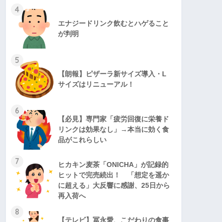
4
エナジードリンク飲むとハゲること
が判明
5
【朗報】ピザーラ新サイズ導入・L
サイズはリニューアル！
6
【必見】専門家「疲労回復に栄養ド
リンクは効果なし」→本当に効く食
品がこれらしい
7
ヒカキン麦茶「ONICHA」が記録的
ヒットで完売続出！ 「想定を遥か
に超える」大反響に感謝、25日から
再入荷へ
8
【テレビ】冨永愛、こだわりの食事