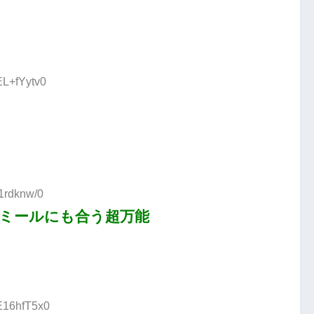
EL+fYytv0
l1rdknw/0
ミールにも合う超万能
:E16hfT5x0