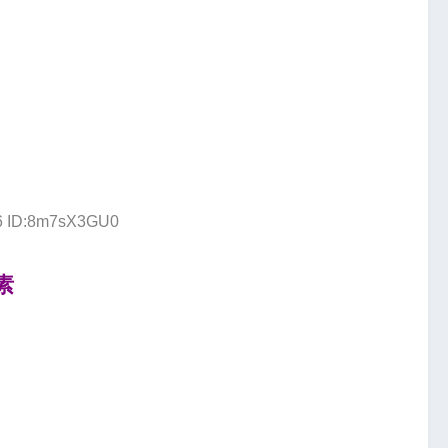
96 ID:8m7sX3GU0
素