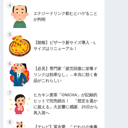
4
エナジードリンク飲むとハゲること
が判明
5
【朗報】ピザーラ新サイズ導入・L
サイズはリニューアル！
6
【必見】専門家「疲労回復に栄養ド
リンクは効果なし」→本当に効く食
品がこれらしい
7
ヒカキン麦茶「ONICHA」が記録的
ヒットで完売続出！ 「想定を遥か
に超える」大反響に感謝、25日から
再入荷へ
8
【テレビ】冨永愛、こだわりの食事