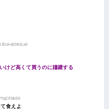
90 ID:d+dO4ULx0
いけど高くて買うのに躊躇する
D:VYqCF0bS0
けて食えよ