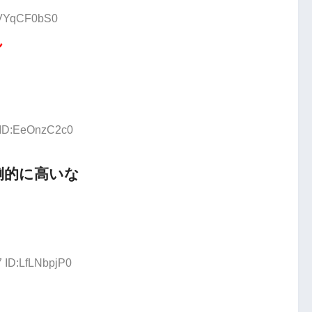
D:VYqCF0bS0
ん
8 ID:EeOnzC2c0
倒的に高いな
7 ID:LfLNbpjP0