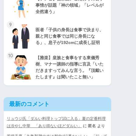
事情が話題「神の領域」「レベルが
全然違う」
9
医者「子供の身長は食事で決まり、
親と同じ食事では同じ身長にな
る」、息子が192cmに成長し証明
10
【雅楽】皇族と食事をする東儀秀
樹、マナー講師の指導に言及「いた
だきますってみんな言う。『頂戴い
たします』は聞いたこと無い」
最新のコメント
リュウジ氏「ダルい料理トップ10に入る」夏の定番料理
は冷やし中華 「あり得ないほどダルい」
に
匿名
より