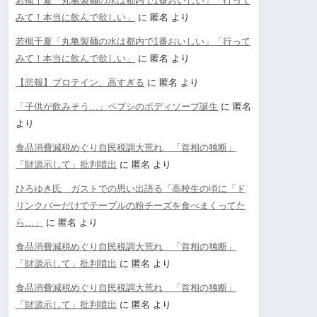
若槻千夏「丸亀製麺の水は都内で1番おいしい」「行って
みて！本当に飲んで欲しい」
に
匿名
より
若槻千夏「丸亀製麺の水は都内で1番おいしい」「行って
みて！本当に飲んで欲しい」
に
匿名
より
【悲報】プロテイン、高すぎる
に
匿名
より
「子供が飲みそう…」ペプシのボディソープ誕生
に
匿名
より
食品消費減税めぐり自民税調大荒れ 「首相の独断」
「財源示して」批判噴出
に
匿名
より
ひろゆき氏 ガストでの思い出語る「高校生の頃に「ド
リンクバーだけでテーブルの粉チーズを食べまくってた
ら…」
に
匿名
より
食品消費減税めぐり自民税調大荒れ 「首相の独断」
「財源示して」批判噴出
に
匿名
より
食品消費減税めぐり自民税調大荒れ 「首相の独断」
「財源示して」批判噴出
に
匿名
より