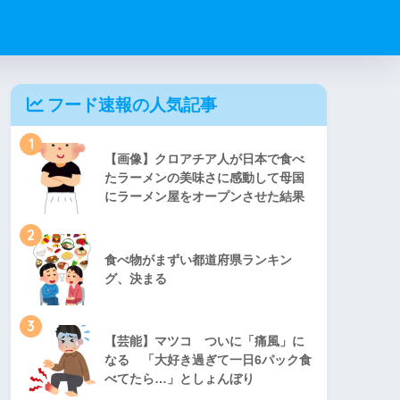
フード速報の人気記事
1
【画像】クロアチア人が日本で食べ
たラーメンの美味さに感動して母国
にラーメン屋をオープンさせた結果
2
食べ物がまずい都道府県ランキン
グ、決まる
3
【芸能】マツコ ついに「痛風」に
なる 「大好き過ぎて一日6パック食
べてたら…」としょんぼり