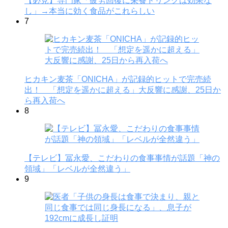
【必見】専門家「疲労回復に栄養ドリンクは効果な
し」→本当に効く食品がこれらしい
7
ヒカキン麦茶「ONICHA」が記録的ヒットで完売続
出！ 「想定を遥かに超える」大反響に感謝、25日か
ら再入荷へ
8
【テレビ】冨永愛、こだわりの食事事情が話題「神の
領域」「レベルが全然違う」
9