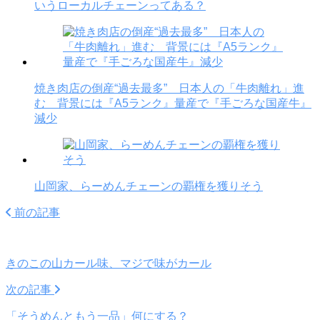
いうローカルチェーンってある？
焼き肉店の倒産“過去最多” 日本人の「牛肉離れ」進
む 背景には『A5ランク』量産で『手ごろな国産牛』
減少
山岡家、らーめんチェーンの覇権を獲りそう
前の記事
きのこの山カール味、マジで味がカール
次の記事
「そうめんともう一品」何にする？