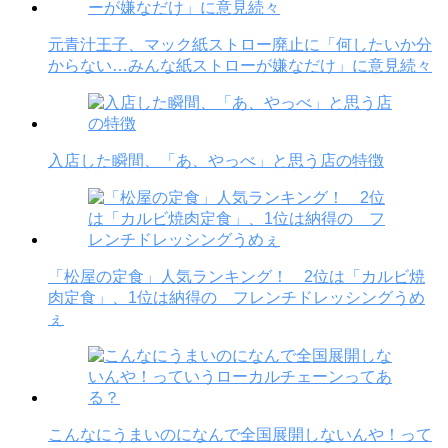
元青汁王子、マック紙ストロー廃止に「何したいか分
からない…みんな紙ストローが嫌なだけ」に意見続々
入店した瞬間、「あ、やっべ」と思う店の特徴
「松屋の定食」人気ランキング！ 2位は「カルビ焼
肉定食」、1位は納得の フレンチドレッシングうめ
ぇ
こんなにうまいのになんで全国展開しないんや！って