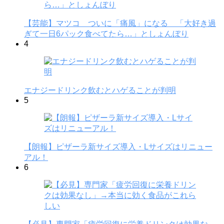
【芸能】マツコ ついに「痛風」になる 「大好き過
ぎて一日6パック食べてたら…」としょんぼり
4
エナジードリンク飲むとハゲることが判明
5
【朗報】ピザーラ新サイズ導入・Lサイズはリニュー
アル！
6