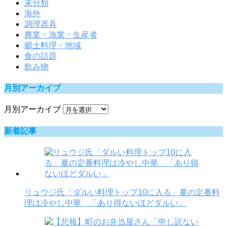
未分類
海外
調理器具
農業・漁業・生産者
郷土料理・地域
食の話題
飲み物
月別アーカイブ
月別アーカイブ
新着記事
リュウジ氏「ダルい料理トップ10に入る」夏の定番料
理は冷やし中華 「あり得ないほどダルい」