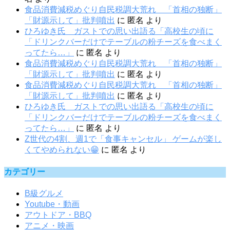
食品消費減税めぐり自民税調大荒れ 「首相の独断」
「財源示して」批判噴出
に
匿名
より
ひろゆき氏 ガストでの思い出語る「高校生の頃に
「ドリンクバーだけでテーブルの粉チーズを食べまく
ってたら…」
に
匿名
より
食品消費減税めぐり自民税調大荒れ 「首相の独断」
「財源示して」批判噴出
に
匿名
より
食品消費減税めぐり自民税調大荒れ 「首相の独断」
「財源示して」批判噴出
に
匿名
より
ひろゆき氏 ガストでの思い出語る「高校生の頃に
「ドリンクバーだけでテーブルの粉チーズを食べまく
ってたら…」
に
匿名
より
Z世代の4割、週1で「食事キャンセル」 ゲームが楽し
くてやめられない😁
に
匿名
より
カテゴリー
B級グルメ
Youtube・動画
アウトドア・BBQ
アニメ・映画