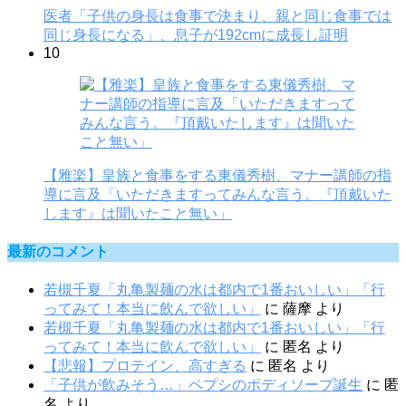
医者「子供の身長は食事で決まり、親と同じ食事では
同じ身長になる」、息子が192cmに成長し証明
10
【雅楽】皇族と食事をする東儀秀樹、マナー講師の指
導に言及「いただきますってみんな言う。『頂戴いた
します』は聞いたこと無い」
最新のコメント
若槻千夏「丸亀製麺の水は都内で1番おいしい」「行
ってみて！本当に飲んで欲しい」
に
薩摩
より
若槻千夏「丸亀製麺の水は都内で1番おいしい」「行
ってみて！本当に飲んで欲しい」
に
匿名
より
【悲報】プロテイン、高すぎる
に
匿名
より
「子供が飲みそう…」ペプシのボディソープ誕生
に
匿
名
より