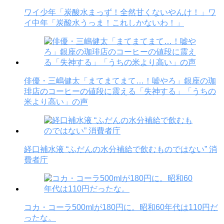
ワイ少年「炭酸水まっず！全然甘くないやんけ！」ワ
イ中年「炭酸水うっま！これしかないわ！」
俳優・三嶋健太「まてまてまて…！嘘やろ」銀座の珈
琲店のコーヒーの値段に震える「失神する」「うちの
米より高い」の声
経口補水液 “ふだんの水分補給で飲むものではない” 消
費者庁
コカ・コーラ500mlが180円に。昭和60年代は110円だ
ったな。