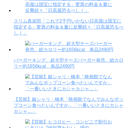
スリム真栄田「これで2千円いかない日高屋は国宝に
指定する」驚異の料金＆量に反響続々「日高屋恐るべ
し！」
バーガーキング、超大型チーズバーガー発売。総カロ
リー約1656kcal 単品2490円
【芸能】銀シャリ・橋本「映画館でなんでみんなポッ
プコーン食べたいんですか」「一番いいときにカシャ
カシャ…」