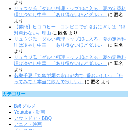
より
リュウジ氏「ダルい料理トップ10に入る」夏の定番料
理は冷やし中華 「あり得ないほどダルい」
に
匿名
より
【芸能】ヒコロヒー コンビニで割引おにぎりは〝絶
対買わない〟理由
に
匿名
より
リュウジ氏「ダルい料理トップ10に入る」夏の定番料
理は冷やし中華 「あり得ないほどダルい」
に
匿名
より
リュウジ氏「ダルい料理トップ10に入る」夏の定番料
理は冷やし中華 「あり得ないほどダルい」
に
匿名
より
若槻千夏「丸亀製麺の水は都内で1番おいしい」「行
ってみて！本当に飲んで欲しい」
に
匿名
より
カテゴリー
B級グルメ
Youtube・動画
アウトドア・BBQ
アニメ・映画