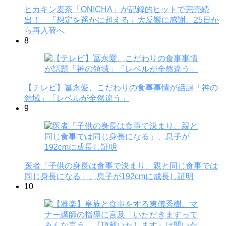
ヒカキン麦茶「ONICHA」が記録的ヒットで完売続
出！ 「想定を遥かに超える」大反響に感謝、25日か
ら再入荷へ
8
【テレビ】冨永愛、こだわりの食事事情が話題「神の
領域」「レベルが全然違う」
9
医者「子供の身長は食事で決まり、親と同じ食事では
同じ身長になる」、息子が192cmに成長し証明
10