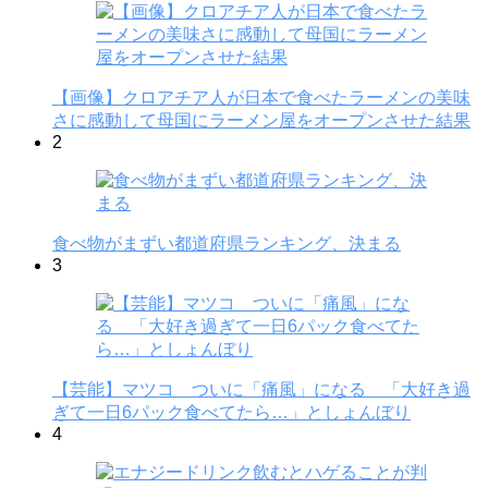
【画像】クロアチア人が日本で食べたラーメンの美味
さに感動して母国にラーメン屋をオープンさせた結果
2
食べ物がまずい都道府県ランキング、決まる
3
【芸能】マツコ ついに「痛風」になる 「大好き過
ぎて一日6パック食べてたら…」としょんぼり
4