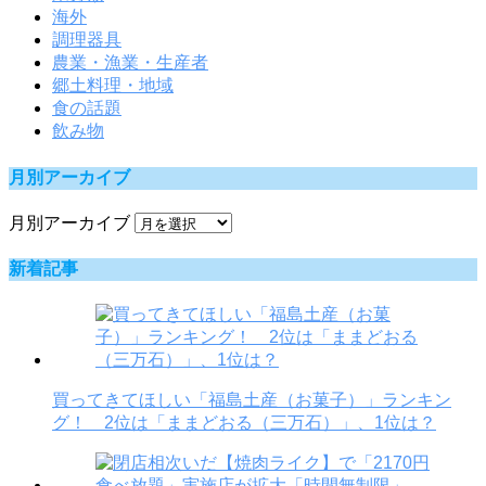
海外
調理器具
農業・漁業・生産者
郷土料理・地域
食の話題
飲み物
月別アーカイブ
月別アーカイブ
新着記事
買ってきてほしい「福島土産（お菓子）」ランキン
グ！ 2位は「ままどおる（三万石）」、1位は？