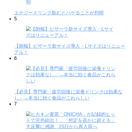
エナジードリンク飲むとハゲることが判明
5
【朗報】ピザーラ新サイズ導入・Lサイズはリニュー
アル！
6
【必見】専門家「疲労回復に栄養ドリンクは効果な
し」→本当に効く食品がこれらしい
7