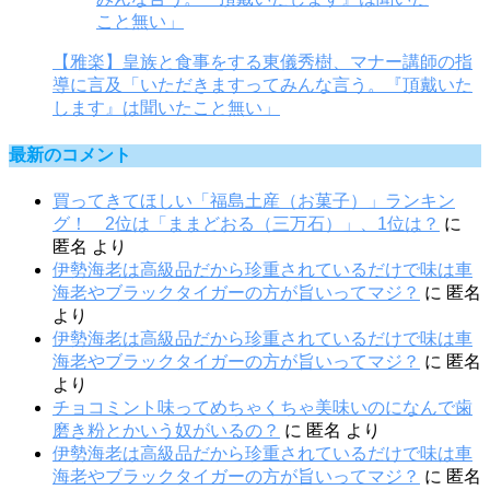
【雅楽】皇族と食事をする東儀秀樹、マナー講師の指
導に言及「いただきますってみんな言う。『頂戴いた
します』は聞いたこと無い」
最新のコメント
買ってきてほしい「福島土産（お菓子）」ランキン
グ！ 2位は「ままどおる（三万石）」、1位は？
に
匿名
より
伊勢海老は高級品だから珍重されているだけで味は車
海老やブラックタイガーの方が旨いってマジ？
に
匿名
より
伊勢海老は高級品だから珍重されているだけで味は車
海老やブラックタイガーの方が旨いってマジ？
に
匿名
より
チョコミント味ってめちゃくちゃ美味いのになんで歯
磨き粉とかいう奴がいるの？
に
匿名
より
伊勢海老は高級品だから珍重されているだけで味は車
海老やブラックタイガーの方が旨いってマジ？
に
匿名