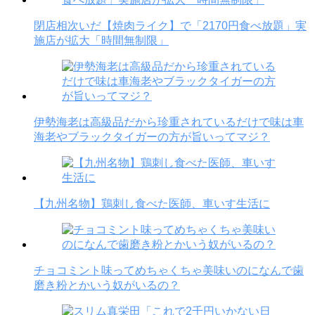
閉店相次いだ【焼肉ライク】で「2170円食べ放題」実
施店が拡大「時間無制限」
伊勢海老は高級品だから珍重されているだけで味は車
海老やブラックタイガーの方が旨いってマジ？
【九州名物】鶏刺し食べた医師、車いす生活に
チョコミント味ってめちゃくちゃ美味いのになんで歯
磨き粉とかいう奴がいるの？