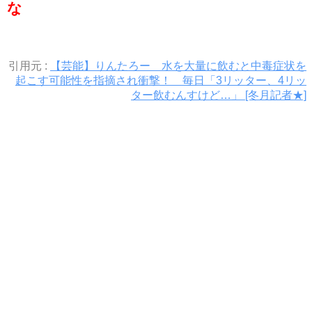
な
引用元 :
【芸能】りんたろー 水を大量に飲むと中毒症状を
起こす可能性を指摘され衝撃！ 毎日「3リッター、4リッ
ター飲むんすけど…」 [冬月記者★]