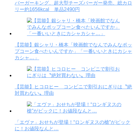
バーガーキング、超大型チーズバーガー発売。総カロ
リー約1656kcal 単品2490円
【芸能】銀シャリ・橋本「映画館でなんでみんなポッ
プコーン食べたいんですか」「一番いいときにカシャ
カシャ…」
【芸能】ヒコロヒー コンビニで割引おにぎりは〝絶
対買わない〟理由
「エヴァ」おせちが登場！“ロンギヌスの槍”がピック
に！お値段なんと…