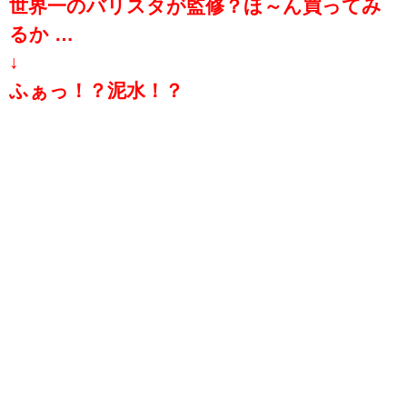
世界一のバリスタが監修？ほ～ん買ってみ
るか …
↓
ふぁっ！？泥水！？