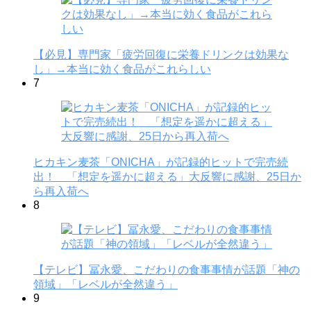
【必見】専門家「疲労回復に栄養ドリンクは効果な
し」→本当に効く食品がこれらしい
7
ヒカキン麦茶「ONICHA」が記録的ヒットで完売続
出！ 「想定を遥かに超える」大反響に感謝、25日か
ら再入荷へ
8
【テレビ】冨永愛、こだわりの食事事情が話題「神の
領域」「レベルが全然違う」
9