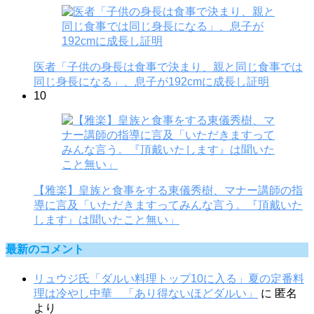
医者「子供の身長は食事で決まり、親と同じ食事では
同じ身長になる」、息子が192cmに成長し証明
10
【雅楽】皇族と食事をする東儀秀樹、マナー講師の指
導に言及「いただきますってみんな言う。『頂戴いた
します』は聞いたこと無い」
最新のコメント
リュウジ氏「ダルい料理トップ10に入る」夏の定番料
理は冷やし中華 「あり得ないほどダルい」
に
匿名
より