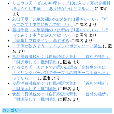
リュウジ氏「ダルい料理トップ10に入る」夏の定番料
理は冷やし中華 「あり得ないほどダルい」
に
匿名
より
若槻千夏「丸亀製麺の水は都内で1番おいしい」「行
ってみて！本当に飲んで欲しい」
に
匿名
より
若槻千夏「丸亀製麺の水は都内で1番おいしい」「行
ってみて！本当に飲んで欲しい」
に
匿名
より
【悲報】プロテイン、高すぎる
に
匿名
より
「子供が飲みそう…」ペプシのボディソープ誕生
に
匿
名
より
食品消費減税めぐり自民税調大荒れ 「首相の独断」
「財源示して」批判噴出
に
匿名
より
ひろゆき氏 ガストでの思い出語る「高校生の頃に
「ドリンクバーだけでテーブルの粉チーズを食べまく
ってたら…」
に
匿名
より
食品消費減税めぐり自民税調大荒れ 「首相の独断」
「財源示して」批判噴出
に
匿名
より
食品消費減税めぐり自民税調大荒れ 「首相の独断」
「財源示して」批判噴出
に
匿名
より
カテゴリー