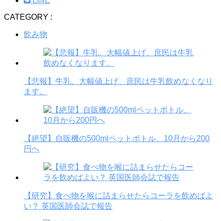
LINE
CATEGORY :
飲み物
【悲報】牛乳、大幅値上げ、庶民は牛乳飲めなくなり
ます。
【絶望】自販機の500mlペットボトル、10月から200
円へ
【研究】食べ物を喉に詰まらせたらコーラを飲めばよ
い？ 英国医師会誌で報告