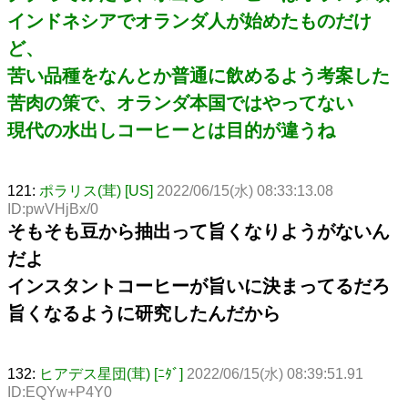
インドネシアでオランダ人が始めたものだけ
ど、
苦い品種をなんとか普通に飲めるよう考案した
苦肉の策で、オランダ本国ではやってない
現代の水出しコーヒーとは目的が違うね
121:
ポラリス(茸) [US]
2022/06/15(水) 08:33:13.08
ID:pwVHjBx/0
そもそも豆から抽出って旨くなりようがないん
だよ
インスタントコーヒーが旨いに決まってるだろ
旨くなるように研究したんだから
132:
ヒアデス星団(茸) [ﾆﾀﾞ]
2022/06/15(水) 08:39:51.91
ID:EQYw+P4Y0