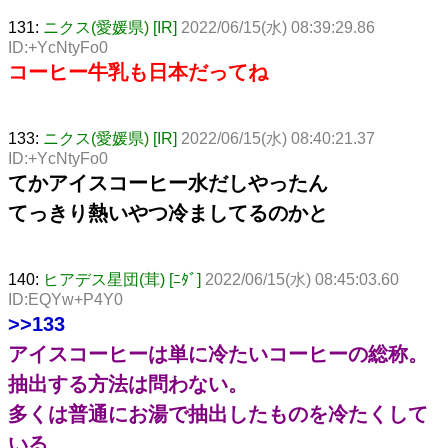
131:
ニクス(愛媛県) [IR]
2022/06/15(水) 08:39:29.86
ID:+YcNtyFo0
コーヒー牛乳も日本だってね
133:
ニクス(愛媛県) [IR]
2022/06/15(水) 08:40:21.37
ID:+YcNtyFo0
てかアイスコーヒー水だしやったん
てっきり熱いやつ冷ましてるのかと
140:
ヒアデス星団(茸) [ﾆﾀﾞ]
2022/06/15(水) 08:45:03.60
ID:EQYw+P4Y0
>>133
アイスコーヒーは単に冷たいコーヒーの総称。
抽出する方法は問わない。
多くは普通にお湯で抽出したものを冷たくして
いる。