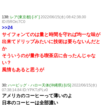
138:
レア(東京都) [ﾆﾀﾞ]
2022/06/15(水) 08:42:38.00
ID:l5ROrc7C0
>>24
サイフォンてのは量と時間を守れば均一な味が
出来てドリップみたいに技術は要らないんだと
か
そういうのが量作る喫茶店に合ったんじゃな
い？
風情もあると思うが
30:
ハービッグ・ハロー天体(沖縄県) [US]
2022/06/15(水)
07:38:14.84 ID:YPKTzPLv0
アメリカのコーヒーって薄いのよ
日本のコーヒーは全部濃い