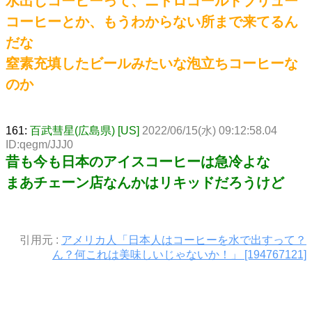
水出しコーヒーって、ニトロコールドブリュー
コーヒーとか、もうわからない所まで来てるん
だな
窒素充填したビールみたいな泡立ちコーヒーな
のか
161:
百武彗星(広島県) [US]
2022/06/15(水) 09:12:58.04
ID:qegm/JJJ0
昔も今も日本のアイスコーヒーは急冷よな
まあチェーン店なんかはリキッドだろうけど
引用元 :
アメリカ人「日本人はコーヒーを水で出すって？
ん？何これは美味しいじゃないか！」 [194767121]