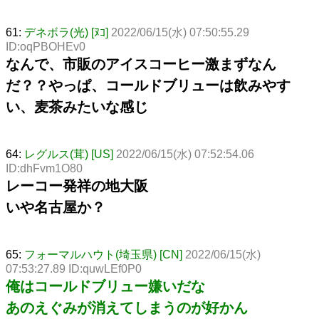
61:
デネボラ(光) [ﾇｺ]
2022/06/15(水) 07:50:55.29
ID:oqPBOHEv0
なんで、市販のアイスコーヒー激まずなん
だ？？やっぱ、コールドブリューは飲みやす
い、麦茶みたいな感じ
64:
レグルス(茸) [US]
2022/06/15(水) 07:52:54.06
ID:dhFvm1O80
レーコー発祥の地大阪
いや名古屋か？
65:
フォーマルハウト(埼玉県) [CN]
2022/06/15(水)
07:53:27.89 ID:quwLEf0P0
俺はコールドブリュー嫌いだな
あのえぐみが消えてしまうのが好かん