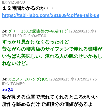
ID:jn4ZSrPJ0
１２時間かかるのか・・・
https://tabi-labo.com/281609/coffee-talk-09
24:
グリーゼ581c(図書館の中の街) [ﾆﾀﾞ]
2022/06/15(水)
07:37:11.90 ID:I9b9wfFC0
すっかり見かけなくなったけど
昔ながらの喫茶店のサイフォンで淹れる珈琲が
いちばん美味しい。淹れる人の腕のせいかもし
れないけど。
34:
ガニメデ(ジパング) [US]
2022/06/15(水) 07:39:27.75
ID:NiTGInlB0
>>24
客が見える位置で淹れてくれるところがいい
所作を眺めるだけで値段分の価値があるよ