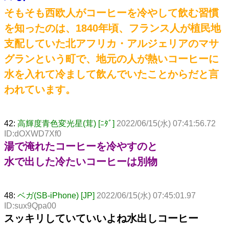
そもそも西欧人がコーヒーを冷やして飲む習慣
を知ったのは、1840年頃、フランス人が植民地
支配していた北アフリカ・アルジェリアのマサ
グランという町で、地元の人が熱いコーヒーに
水を入れて冷まして飲んでいたことからだと言
われています。
42:
高輝度青色変光星(茸) [ﾆﾀﾞ]
2022/06/15(水) 07:41:56.72
ID:dOXWD7Xf0
湯で淹れたコーヒーを冷やすのと
水で出した冷たいコーヒーは別物
48:
ベガ(SB-iPhone) [JP]
2022/06/15(水) 07:45:01.97
ID:sux9Qpa00
スッキリしていていいよね水出しコーヒー