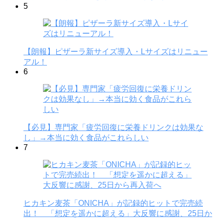
5
【朗報】ピザーラ新サイズ導入・Lサイズはリニュー
アル！
6
【必見】専門家「疲労回復に栄養ドリンクは効果な
し」→本当に効く食品がこれらしい
7
ヒカキン麦茶「ONICHA」が記録的ヒットで完売続
出！ 「想定を遥かに超える」大反響に感謝、25日か