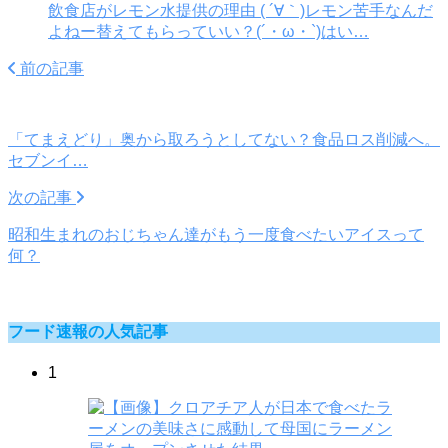
飲食店がレモン水提供の理由 ( ´∀｀)レモン苦手なんだ
よねー替えてもらっていい？(´・ω・`)はい…
前の記事
「てまえどり」奥から取ろうとしてない？食品ロス削減へ。
セブンイ…
次の記事
昭和生まれのおじちゃん達がもう一度食べたいアイスって
何？
フード速報の人気記事
1