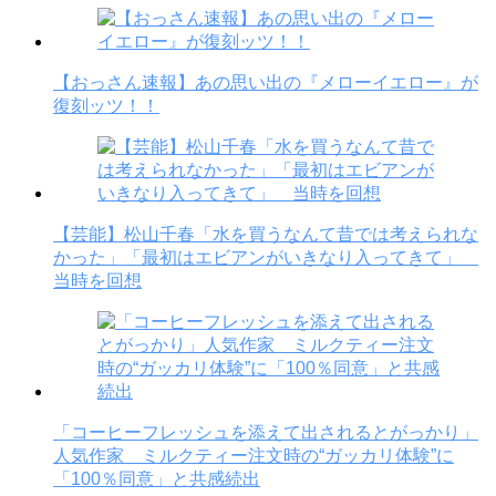
【おっさん速報】あの思い出の『メローイエロー』が
復刻ッツ！！
【芸能】松山千春「水を買うなんて昔では考えられな
かった」「最初はエビアンがいきなり入ってきて」
当時を回想
「コーヒーフレッシュを添えて出されるとがっかり」
人気作家 ミルクティー注文時の“ガッカリ体験”に
「100％同意」と共感続出