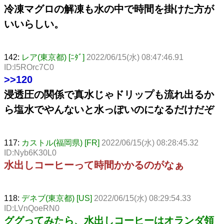
冷凍マグロの解凍も水の中で時間を掛けた方が
いいらしい。
142:
レア(東京都) [ﾆﾀﾞ]
2022/06/15(水) 08:47:46.91
ID:l5ROrc7C0
>>120
浸透圧の関係で真水じゃドリップも流れ出るか
ら塩水でやんないと水っぽいのになるだけだぞ
117:
カストル(福岡県) [FR]
2022/06/15(水) 08:28:45.32
ID:Nyb6K30L0
水出しコーヒーって時間かかるのがなぁ
118:
デネブ(東京都) [US]
2022/06/15(水) 08:29:54.33
ID:LVnQoeRN0
ググってみたら、水出しコーヒーはオランダ領