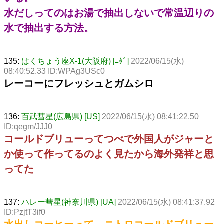
水だしってのはお湯で抽出しないで常温辺りの
水で抽出する方法。
135:
はくちょう座X-1(大阪府) [ﾆﾀﾞ]
2022/06/15(水)
08:40:52.33 ID:WPAg3USc0
レーコーにフレッシュとガムシロ
136:
百武彗星(広島県) [US]
2022/06/15(水) 08:41:22.50
ID:qegm/JJJ0
コールドブリューってつべで外国人がジャーと
か使って作ってるのよく見たから海外発祥と思
ってた
137:
ハレー彗星(神奈川県) [UA]
2022/06/15(水) 08:41:37.92
ID:PzjtT3if0