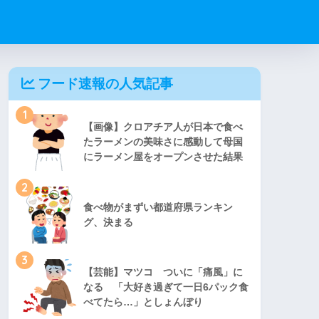
フード速報の人気記事
1
【画像】クロアチア人が日本で食べ
たラーメンの美味さに感動して母国
にラーメン屋をオープンさせた結果
2
食べ物がまずい都道府県ランキン
グ、決まる
3
【芸能】マツコ ついに「痛風」に
なる 「大好き過ぎて一日6パック食
べてたら…」としょんぼり