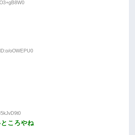
D:rO3+gB8W0
6 ID:o/oOWEPU0
85kJvD9t0
いところやね