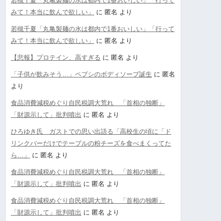
若槻千夏「丸亀製麺の水は都内で1番おいしい」「行って
みて！本当に飲んで欲しい」
に
匿名
より
若槻千夏「丸亀製麺の水は都内で1番おいしい」「行って
みて！本当に飲んで欲しい」
に
匿名
より
【悲報】プロテイン、高すぎる
に
匿名
より
「子供が飲みそう…」ペプシのボディソープ誕生
に
匿名
より
食品消費減税めぐり自民税調大荒れ 「首相の独断」
「財源示して」批判噴出
に
匿名
より
ひろゆき氏 ガストでの思い出語る「高校生の頃に「ド
リンクバーだけでテーブルの粉チーズを食べまくってた
ら…」
に
匿名
より
食品消費減税めぐり自民税調大荒れ 「首相の独断」
「財源示して」批判噴出
に
匿名
より
食品消費減税めぐり自民税調大荒れ 「首相の独断」
「財源示して」批判噴出
に
匿名
より