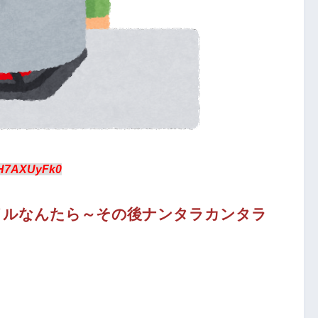
:H7AXUyFk0
イルなんたら～その後ナンタラカンタラ