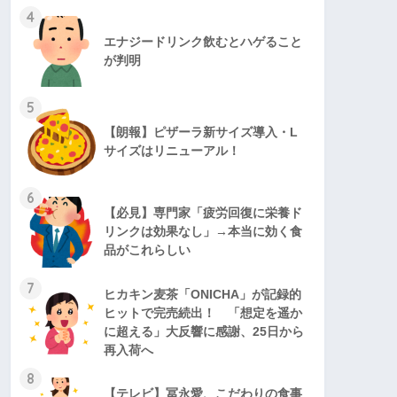
4
エナジードリンク飲むとハゲること
が判明
5
【朗報】ピザーラ新サイズ導入・L
サイズはリニューアル！
6
【必見】専門家「疲労回復に栄養ド
リンクは効果なし」→本当に効く食
品がこれらしい
7
ヒカキン麦茶「ONICHA」が記録的
ヒットで完売続出！ 「想定を遥か
に超える」大反響に感謝、25日から
再入荷へ
8
【テレビ】冨永愛、こだわりの食事