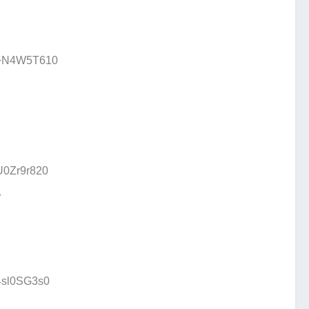
D:+N4W5T610
:U0Zr9r820
い
:4sl0SG3s0