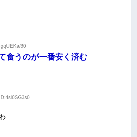
D:gqUEKa/80
て食うのが一番安く済む
 ID:4sl0SG3s0
わ