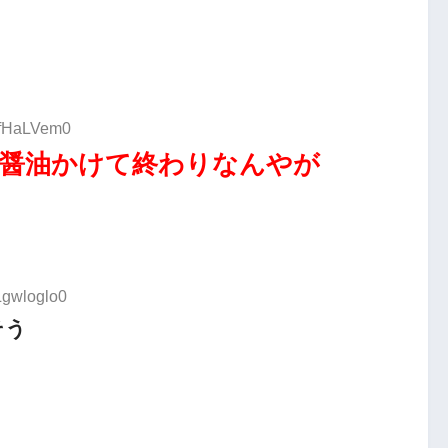
:/fHaLVem0
醤油かけて終わりなんやが
Lgwloglo0
そう