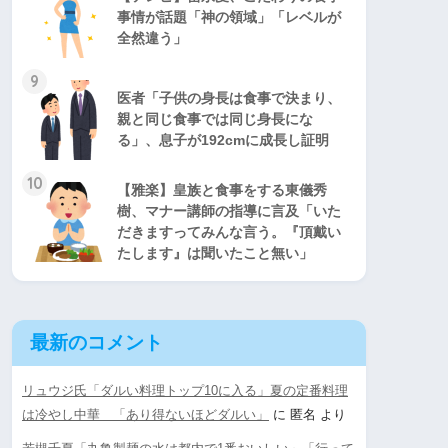
事情が話題「神の領域」「レベルが
全然違う」
9
医者「子供の身長は食事で決まり、
親と同じ食事では同じ身長にな
る」、息子が192cmに成長し証明
10
【雅楽】皇族と食事をする東儀秀
樹、マナー講師の指導に言及「いた
だきますってみんな言う。『頂戴い
たします』は聞いたこと無い」
最新のコメント
リュウジ氏「ダルい料理トップ10に入る」夏の定番料理
は冷やし中華 「あり得ないほどダルい」
に
匿名
より